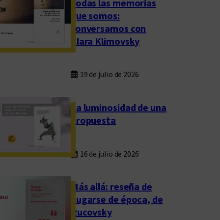
Todas las memorias
que somos:
conversamos con
Clara Klimovsky
19 de julio de 2026
La luminosidad de una
propuesta
16 de julio de 2026
Más allá: reseña de
Fugarse de época, de
Rucovsky