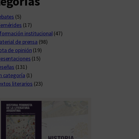
egorías
ebates
(5)
femérides
(17)
formación institucional
(47)
terial de prensa
(98)
ta de opinión
(19)
resentaciones
(15)
eseñas
(131)
n categoría
(1)
xtos literarios
(23)