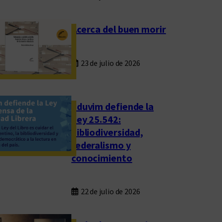
Acerca del buen morir
23 de julio de 2026
Eduvim defiende la
Ley 25.542:
bibliodiversidad,
federalismo y
conocimiento
22 de julio de 2026