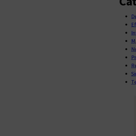
Cat
D
E
In
Ma
No
P
R
Si
Te