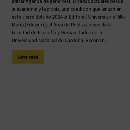
editar Agenda de género(s). Miradas actuales desde
la academia y la praxis, una coedición que lanzan en
este cierre del año 2024 la Editorial Universitaria Villa
María (Eduvim) y el Área de Publicaciones de la
Facultad de Filosofía y Humanidades de la
Universidad Nacional de Córdoba. Recorrer…
:
Leer más
O
t
r
a
s
b
i
t
á