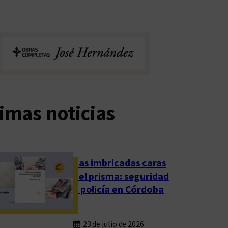
imas noticias
Las imbricadas caras
del prisma: seguridad
y policía en Córdoba
23 de julio de 2026