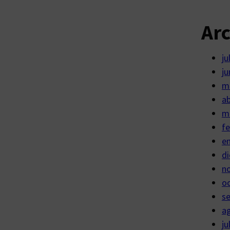
Ar
ju
ju
m
ab
m
fe
e
di
n
o
s
a
ju