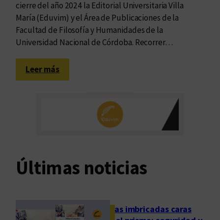
cierre del año 2024 la Editorial Universitaria Villa
María (Eduvim) y el Área de Publicaciones de la
Facultad de Filosofía y Humanidades de la
Universidad Nacional de Córdoba. Recorrer…
:
Leer más
O
t
r
a
s
b
i
Últimas noticias
t
á
c
o
Las imbricadas caras
r