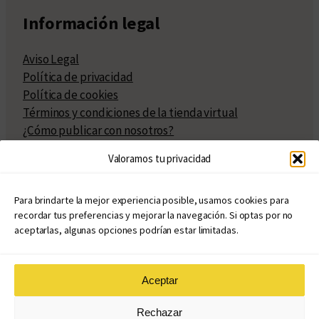
Información legal
Aviso Legal
Política de privacidad
Política de cookies
Términos y condiciones de la tienda virtual
¿Cómo publicar con nosotros?
Compra y venta de derechos
Valoramos tu privacidad
Políticas de publicación
Facturación
Políticas de coedición
Para brindarte la mejor experiencia posible, usamos cookies para
recordar tus preferencias y mejorar la navegación. Si optas por no
Atribuciones
aceptarlas, algunas opciones podrían estar limitadas.
Aceptar
© Copyright 2020 – 2026
Rechazar