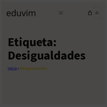
Saltar
Buscar
al
contenido
Etiqueta:
Desigualdades
Inicio
»
Desigualdades