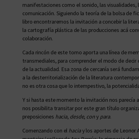
manifestaciones como el sonido, las visualidades, 
comunicación. Siguiendo la teoría de la bolsa de fi
libro encontraremos la invitación a concebir la lit
la cartografía plástica de las producciones acá co
colaboración.
Cada rincón de este tomo aporta una línea de memor
transmediales, para comprender el modo de decir d
de la actualidad. Esa zona de cercanía será fundame
a la desterritorialización de la literatura contem
no es otra cosa que lo intempestivo, la potenciali
Y si hasta este momento la invitación nos parecía
nos posibilita transitar por este gran título organ
preposiciones
hacia
,
desde
,
con
y
para
.
Comenzando con el
hacia
y los aportes de Leonor A
montajes/
collage
de Ana Porrúa; la gimnasia de escr