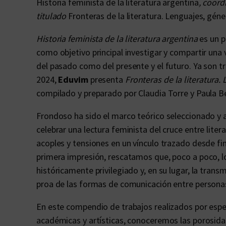
Historia feminista de la literatura argentina
, coord
titulado
Fronteras de la literatura. Lenguajes, gén
Historia feminista de la literatura argentina
es un p
como objetivo principal investigar y compartir una v
del pasado como del presente y el futuro. Ya son tr
2024,
Eduvim
presenta
Fronteras de la literatura
compilado y preparado por Claudia Torre y Paula B
Frondoso ha sido el marco teórico seleccionado y ap
celebrar una lectura feminista del cruce entre litera
acoples y tensiones en un vínculo trazado desde fin
primera impresión, rescatamos que, poco a poco, l
históricamente privilegiado y, en su lugar, la tran
proa de las formas de comunicación entre persona
En este compendio de trabajos realizados por especi
académicas y artísticas, conoceremos las porosidad