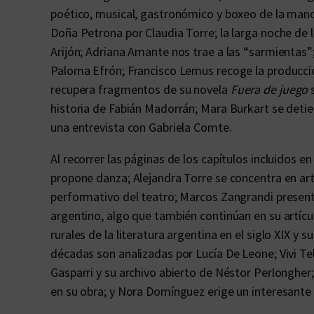
poético, musical, gastronómico y boxeo de la man
Doña Petrona por Claudia Torre; la larga noche de 
Arijón; Adriana Amante nos trae a las “sarmientas
Paloma Efrón; Francisco Lemus recoge la producción
recupera fragmentos de su novela
Fuera de juego
s
historia de Fabián Madorrán; Mara Burkart se detiene
una entrevista con Gabriela Comte.
Al recorrer las páginas de los capítulos incluidos en
propone danza; Alejandra Torre se concentra en arti
performativo del teatro; Marcos Zangrandi presenta
argentino, algo que también continúan en su artículo
rurales de la literatura argentina en el siglo XIX y s
décadas son analizadas por Lucía De Leone; Vivi Te
Gasparri y su archivo abierto de Néstor Perlongher;
en su obra; y Nora Domínguez erige un interesante 