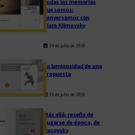
Todas las memorias
que somos:
conversamos con
Clara Klimovsky
19 de julio de 2026
La luminosidad de una
propuesta
16 de julio de 2026
Más allá: reseña de
Fugarse de época, de
Rucovsky