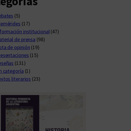
egorías
ebates
(5)
femérides
(17)
formación institucional
(47)
terial de prensa
(98)
ta de opinión
(19)
resentaciones
(15)
eseñas
(131)
n categoría
(1)
xtos literarios
(23)