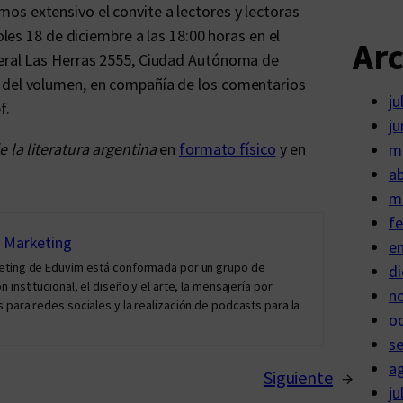
os extensivo el convite a lectores y lectoras
oles 18 de diciembre a las 18:00 horas en el
Ar
neral Las Herras 2555, Ciudad Autónoma de
s del volumen, en compañía de los comentarios
ju
f.
ju
e la literatura argentina
en
formato físico
y en
m
ab
m
fe
y Marketing
e
keting de Eduvim está conformada por un grupo de
di
institucional, el diseño y el arte, la mensajería por
n
 para redes sociales y la realización de podcasts para la
o
s
a
Siguiente
→
ju