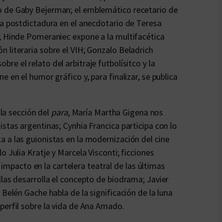
o de Gaby Bejerman; el emblemático recetario de
la postdictadura en el anecdotario de Teresa
”; Hinde Pomeraniec expone a la multifacética
 literaria sobre el VIH; Gonzalo Beladrich
obre el relato del arbitraje futbolísitco y la
 en el humor gráfico y, para finalizar, se publica
 la sección del
para
, María Martha Gigena nos
stas argentinas; Cynhia Francica participa con lo
 a las guionistas en la modernización del cine
 Julia Kratje y Marcela Visconti; ficciones
u impacto en la cartelera teatral de las últimas
llas desarrolla el concepto de biodrama; Javier
 Belén Gache habla de la significación de la luna
perfil sobre la vida de Ana Amado.