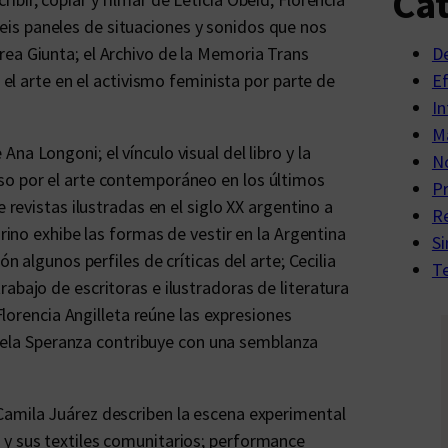
Cat
 seis paneles de situaciones y sonidos que nos
rea Giunta; el Archivo de la Memoria Trans
D
e el arte en el activismo feminista por parte de
E
In
Ma
na Longoni; el vínculo visual del libro y la
No
so por el arte contemporáneo en los últimos
P
 revistas ilustradas en el siglo XX argentino a
R
arino exhibe las formas de vestir en la Argentina
Si
ón algunos perfiles de críticas del arte; Cecilia
Te
abajo de escritoras e ilustradoras de literatura
 Florencia Angilleta reúne las expresiones
ciela Speranza contribuye con una semblanza
Camila Juárez describen la escena experimental
 y sus textiles comunitarios; performance