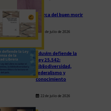
Acerca del buen morir
23 de julio de 2026
Eduvim defiende la
Ley 25.542:
bibliodiversidad,
federalismo y
conocimiento
22 de julio de 2026