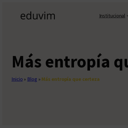
Saltar
al
Institucional
contenido
Más entropía q
Inicio
»
Blog
»
Más entropía que certeza