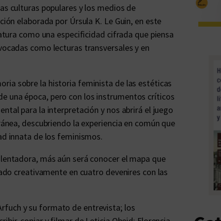
las culturas populares y los medios de
cción elaborada por Úrsula K. Le Guin, en este
eratura como una especificidad cifrada que piensa
nvocadas como lecturas transversales y en
ia sobre la historia feminista de las estéticas
e una época, pero con los instrumentos críticos
ntal para la interpretación y nos abrirá el juego
poránea, descubriendo la experiencia en común que
dad innata de los feminismos.
 alentadora, más aún será conocer el mapa que
izado creativamente en cuatro devenires con las
rfuch y su formato de entrevista; los
ibir, copiar y filmar de Leticia Obeid; Florencia