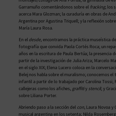
Garramuño comentándonos sobre el
fracking
; los
acerca Mara Glozman; la curaduría en obras de And
Argentina por Agustina Triquell; y la reflexión sobr
María Laura Rosa.
En el
desde
, encontramos la práctica museística de A
fotografía que convida Paola Cortés Roca; un repa
años en la escritura de Paula Bertúa; la presencia de
partir de la investigación de Julia Ariza; Marcelo M
en el siglo XIX; Elena Lucero coloca en la conversaci
Belej nos habla sobre el muralismo; conocemos el tr
infantil a partir de lo trabajado por Carolina Tossi;
callejeras como los afiches,
graffiti
y
stencil
; y Gra
sobre Liliana Porter.
Abriendo paso a la sección del
con
, Laura Novoa y 
musical argentina en los setenta; Nilda Rosemberg