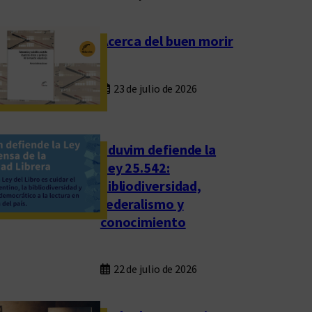
Acerca del buen morir
23 de julio de 2026
Eduvim defiende la
Ley 25.542:
bibliodiversidad,
federalismo y
conocimiento
22 de julio de 2026