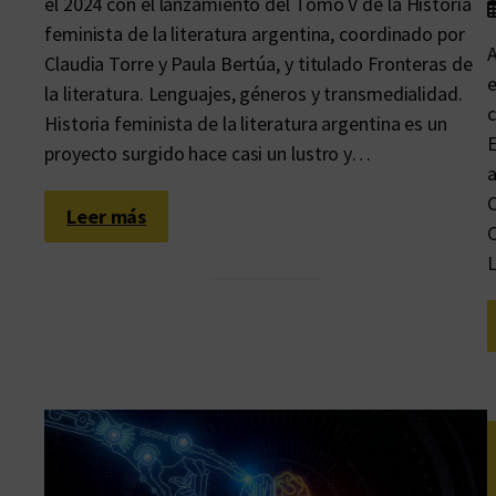
el 2024 con el lanzamiento del Tomo V de la Historia
feminista de la literatura argentina, coordinado por
A
Claudia Torre y Paula Bertúa, y titulado Fronteras de
e
la literatura. Lenguajes, géneros y transmedialidad.
c
Historia feminista de la literatura argentina es un
E
proyecto surgido hace casi un lustro y…
a
C
:
Leer más
C
M
á
s
e
n
t
r
o
p