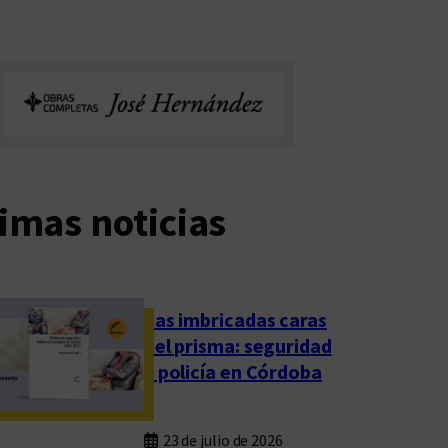
imas noticias
Las imbricadas caras
del prisma: seguridad
y policía en Córdoba
23 de julio de 2026