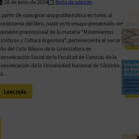
28 de junio de 2024
Nota de opinión
 partir de consignar una problemática en torno al
cosistema del libro, nació este ensayo presentado en
ontexto promocional de la materia “Movimientos
stéticos y Cultura Argentina”, perteneciente al tercer
ño del Ciclo Básico de la Licenciatura en
omunicación Social de la Facultad de Ciencias de la
omunicación de la Universidad Nacional de Córdoba.
La…
:
Leer más
A
u
d
i
o