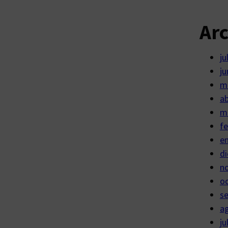
Ar
ju
ju
m
ab
m
fe
e
di
n
o
s
a
ju