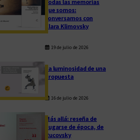
Todas las memorias
que somos:
conversamos con
Clara Klimovsky
19 de julio de 2026
La luminosidad de una
propuesta
16 de julio de 2026
Más allá: reseña de
Fugarse de época, de
Rucovsky