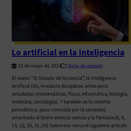
í
a
q
u
e
c
Lo artificial en la inteligencia
e
r
10 de mayo de 2024
Nota de opinión
t
e
El nuevo “El Dorado de la ciencia”, la Inteligencia
z
Artificial (IA), involucra disciplinas antes poco
a
vinculadas (matemáticas, física, informática, biología,
medicina, sociología). Y también es la vedette
periodística, poco conocida por la sociedad,
arrastrada al límite entre la ciencia y la fantasía.(6, 9,
15, 22, 26, 31, 34) Sobre eso versa el siguiente artículo