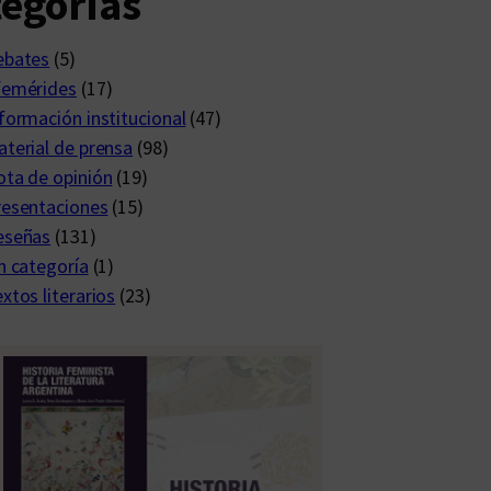
egorías
ebates
(5)
femérides
(17)
formación institucional
(47)
terial de prensa
(98)
ta de opinión
(19)
resentaciones
(15)
eseñas
(131)
n categoría
(1)
xtos literarios
(23)