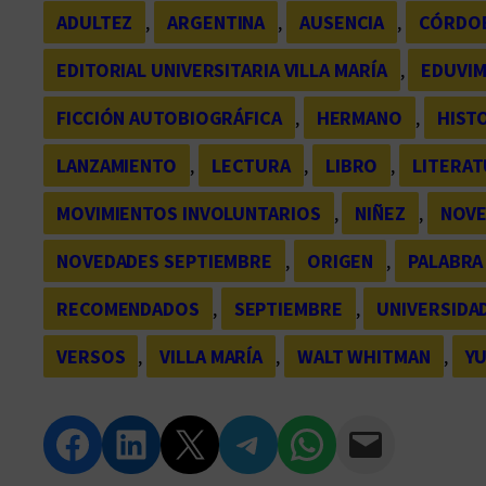
ADULTEZ
, 
ARGENTINA
, 
AUSENCIA
, 
CÓRDO
EDITORIAL UNIVERSITARIA VILLA MARÍA
, 
EDUVI
FICCIÓN AUTOBIOGRÁFICA
, 
HERMANO
, 
HIST
LANZAMIENTO
, 
LECTURA
, 
LIBRO
, 
LITERAT
MOVIMIENTOS INVOLUNTARIOS
, 
NIÑEZ
, 
NOV
NOVEDADES SEPTIEMBRE
, 
ORIGEN
, 
PALABRA
RECOMENDADOS
, 
SEPTIEMBRE
, 
UNIVERSIDAD
VERSOS
, 
VILLA MARÍA
, 
WALT WHITMAN
, 
Y
Compartir en Facebook
Compartir en LinkedIn
Compartir en Twitter
Compartir en Telegram
Compartir en WhatsApp
Compartir vía Email