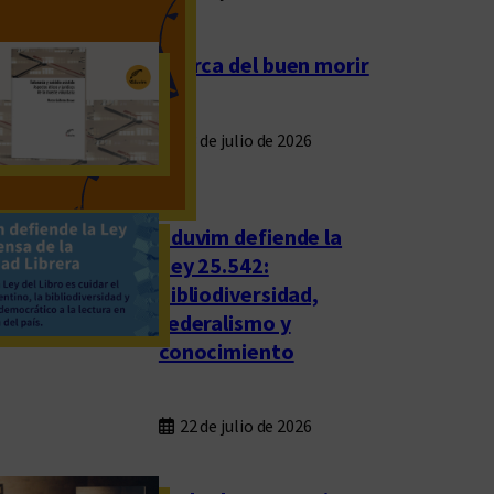
Acerca del buen morir
23 de julio de 2026
Eduvim defiende la
Ley 25.542:
bibliodiversidad,
federalismo y
conocimiento
22 de julio de 2026