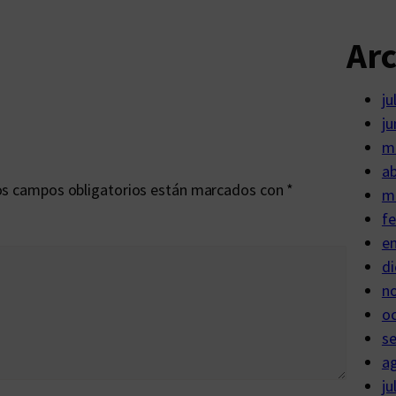
Ar
ju
ju
m
ab
s campos obligatorios están marcados con
*
m
fe
e
di
n
o
s
a
ju