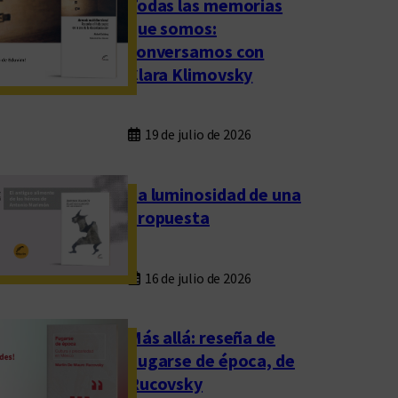
Todas las memorias
que somos:
conversamos con
Clara Klimovsky
19 de julio de 2026
La luminosidad de una
propuesta
16 de julio de 2026
Más allá: reseña de
Fugarse de época, de
Rucovsky