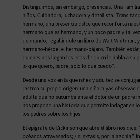
Distinguimos, sin embargo, presencias. Una familia
niños. Cuidadora, luchadora y detallista. Transitand
hermano, una presencia dulce que reconforta nuest
hermano que es hermano, y un poco padre y tal ve
de mundo, regalándole un libro de Walt Whitman, y 
hermano-héroe, el hermano-pájaro. También están l
quienes nos llegan los ecos de quien le habla a su
lo que quiero, padre, solo lo que puedo”.
Desde una voz en la que niñez y adultez se conjuga
rastrea su propio origen: una niña cuyas observacio
adulta que no sucumbe ante el dolor de un padre in
nos propone una historia que permite indagar en lo
los padres sobre los hijos.
El epígrafe de Dickinson que abre el libro nos dice: “
océanos atravesados; / el éxtasis, por la agonía.” I