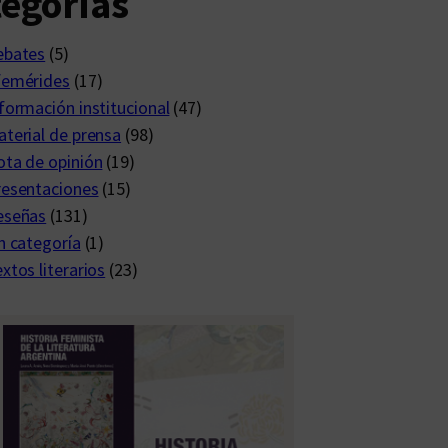
egorías
ebates
(5)
femérides
(17)
formación institucional
(47)
terial de prensa
(98)
ta de opinión
(19)
resentaciones
(15)
eseñas
(131)
n categoría
(1)
xtos literarios
(23)