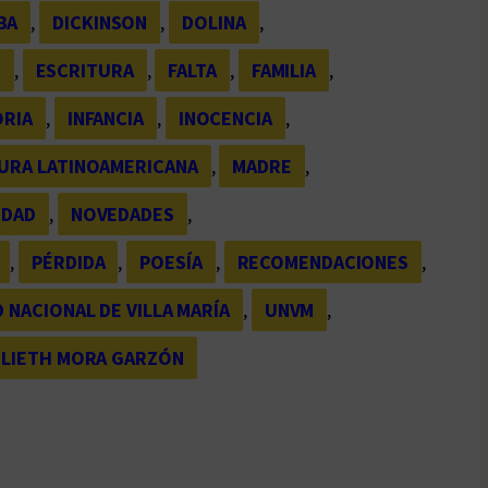
BA
, 
DICKINSON
, 
DOLINA
, 
M
, 
ESCRITURA
, 
FALTA
, 
FAMILIA
, 
ORIA
, 
INFANCIA
, 
INOCENCIA
, 
URA LATINOAMERICANA
, 
MADRE
, 
EDAD
, 
NOVEDADES
, 
, 
PÉRDIDA
, 
POESÍA
, 
RECOMENDACIONES
, 
 NACIONAL DE VILLA MARÍA
, 
UNVM
, 
ULIETH MORA GARZÓN