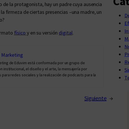
Cat
so de la protagonista, hay un padre cuya ausencia
 la firmeza de ciertas presencias –una madre, un
D
o?
E
In
ormato
físico
y en su versión
digital
.
Ma
No
P
y Marketing
R
keting de Eduvim está conformada por un grupo de
institucional, el diseño y el arte, la mensajería por
Si
 para redes sociales y la realización de podcasts para la
Te
Siguiente
→