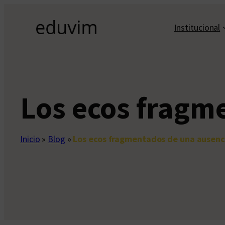
Saltar
al
Institucional
contenido
Los ecos fragm
Inicio
»
Blog
»
Los ecos fragmentados de una ausenc