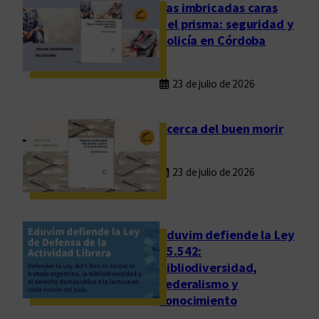
g
Las imbricadas caras
m
del prisma: seguridad y
e
policía en Córdoba
n
t
23 de julio de 2026
a
d
o
Acerca del buen morir
s
d
23 de julio de 2026
e
u
n
a
Eduvim defiende la Ley
a
25.542:
bibliodiversidad,
u
federalismo y
s
conocimiento
e