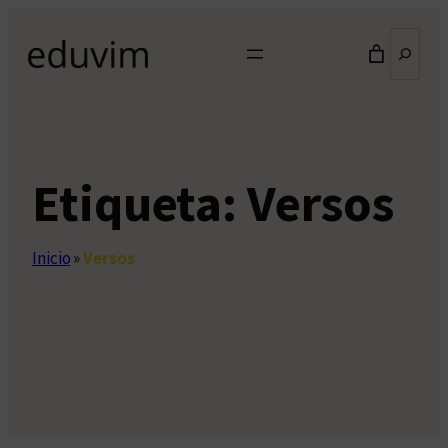
Saltar
Buscar
al
contenido
Etiqueta:
Versos
Inicio
»
Versos