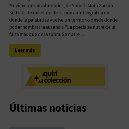
Movimientos involuntarios, de Yulieth Mora Garzón.
Se trata de un relato de ficción autobiográfica en
donde la palabra se vuelve un territorio desde donde
poder nombrar la ausencia. “La poesía se nutre de la
falta más que de la sobra. Se nutre…
:
Leer más
L
o
s
e
c
o
s
Últimas noticias
f
r
a