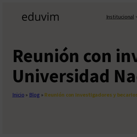
Saltar
al
Institucional
contenido
Reunión con inv
Universidad Nac
Inicio
»
Blog
»
Reunión con investigadores y becarios