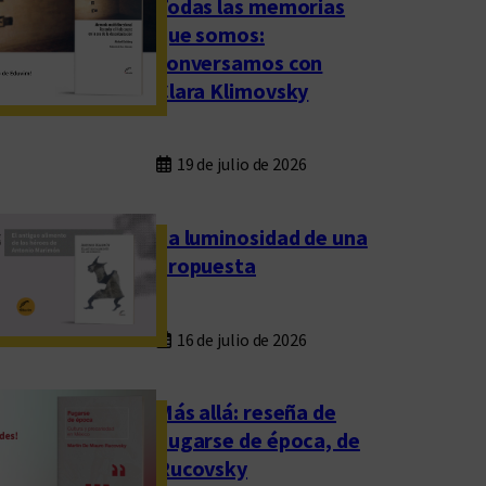
Todas las memorias
que somos:
conversamos con
Clara Klimovsky
19 de julio de 2026
La luminosidad de una
propuesta
16 de julio de 2026
Más allá: reseña de
Fugarse de época, de
Rucovsky