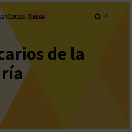
Buscar
log
Eventos
Tienda
arios de la
ría