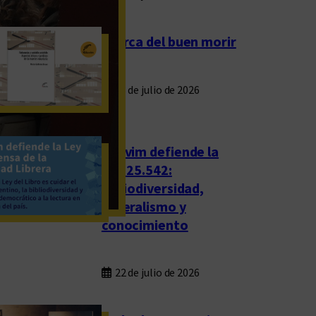
Acerca del buen morir
23 de julio de 2026
Eduvim defiende la
Ley 25.542:
bibliodiversidad,
federalismo y
conocimiento
22 de julio de 2026