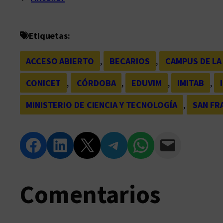
Etiquetas:
ACCESO ABIERTO
, 
BECARIOS
, 
CAMPUS DE LA
CONICET
, 
CÓRDOBA
, 
EDUVIM
, 
IMITAB
, 
MINISTERIO DE CIENCIA Y TECNOLOGÍA
, 
SAN FR
Compartir en Facebook
Compartir en LinkedIn
Compartir en Twitter
Compartir en Telegram
Compartir en WhatsApp
Compartir vía Email
Comentarios