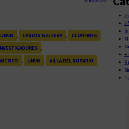
Cat
D
E
In
 UNVM
, 
CARLOS GAZZERA
, 
CCONFINES
, 
Ma
No
INVESTIGADORES
, 
P
ANCISCO
, 
UNVM
, 
VILLA DEL ROSARIO
R
Si
Te