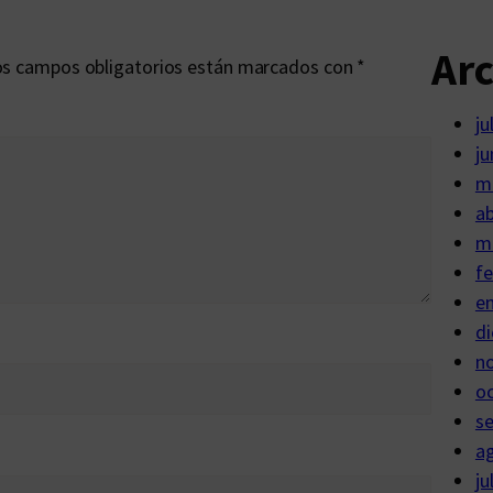
Ar
s campos obligatorios están marcados con
*
ju
ju
m
ab
m
fe
e
di
n
o
s
a
ju