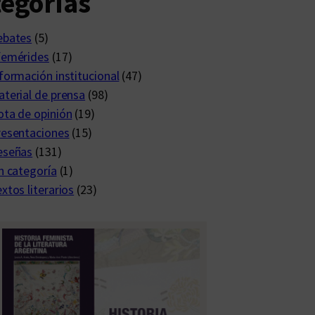
egorías
ebates
(5)
femérides
(17)
formación institucional
(47)
terial de prensa
(98)
ta de opinión
(19)
resentaciones
(15)
eseñas
(131)
n categoría
(1)
xtos literarios
(23)