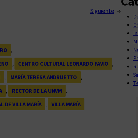
Cat
Siguiente
→
D
E
In
Ma
No
ERO
, 
P
ENO
, 
CENTRO CULTURAL LEONARDO FAVIO
, 
R
Si
M
, 
MARÍA TERESA ANDRUETTO
, 
Te
A
, 
RECTOR DE LA UNVM
, 
L DE VILLA MARÍA
, 
VILLA MARÍA