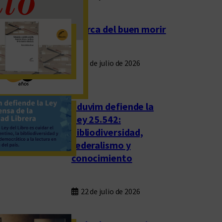
Acerca del buen morir
23 de julio de 2026
Eduvim defiende la
Ley 25.542:
bibliodiversidad,
federalismo y
conocimiento
22 de julio de 2026