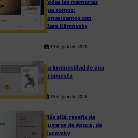
Todas las memorias
que somos:
conversamos con
Clara Klimovsky
19 de julio de 2026
La luminosidad de una
propuesta
16 de julio de 2026
Más allá: reseña de
Fugarse de época, de
Rucovsky