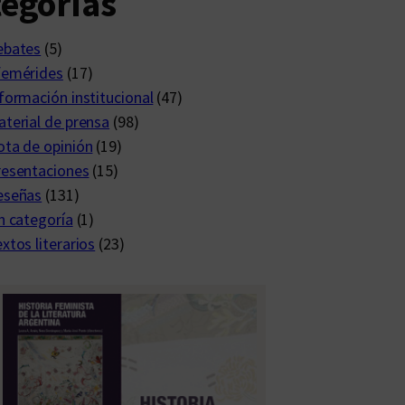
egorías
ebates
(5)
femérides
(17)
formación institucional
(47)
terial de prensa
(98)
ta de opinión
(19)
resentaciones
(15)
eseñas
(131)
n categoría
(1)
xtos literarios
(23)