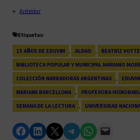
←
Anterior
Etiquetas:
15 AÑOS DE EDUVIM
, 
ALDAO
, 
BEATRIZ VOTT
BIBLIOTECA POPULAR Y MUNICIPAL MARIANO MOR
COLECCIÓN NARRADORAS ARGENTINAS
, 
EDUVI
MARIANA BARCELLONA
, 
PROFESORA HONORARI
SEMANA DE LA LECTURA
, 
UNIVERSIDAD NACIONA
Compartir en Facebook
Compartir en LinkedIn
Compartir en Twitter
Compartir en Telegram
Compartir en WhatsApp
Compartir vía Email