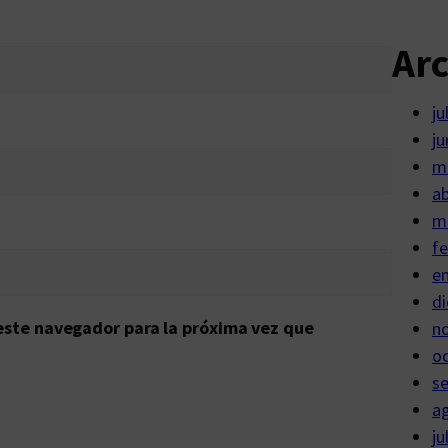
Ar
ju
ju
m
ab
m
fe
e
di
este navegador para la próxima vez que
n
o
s
a
ju