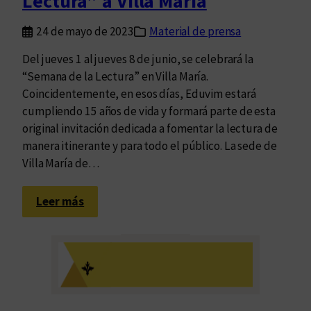
Lectura” a Villa María
b
24 de mayo de 2023
Material de prensa
r
a
Del jueves 1 al jueves 8 de junio, se celebrará la
c
“Semana de la Lectura” en Villa María.
i
Coincidentemente, en esos días, Eduvim estará
ó
cumpliendo 15 años de vida y formará parte de esta
n
original invitación dedicada a fomentar la lectura de
p
manera itinerante y para todo el público. La sede de
o
Villa María de…
r
l
:
Leer más
o
L
s
l
1
e
5
g
a
a
ñ
l
o