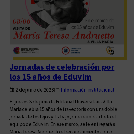
n
c
e
p
o
r
q
u
i
Jornadas de celebración por
n
los 15 años de Eduvim
c
e
2 de junio de 2023
Información institucional
El jueves 8 de junio la Editorial Universitaria Villa
María celebra 15 años de trayectoria con una doble
jornada de festejos y trabajo, que reunirá a todo el
equipo de Eduvim. En ese marco, se le entregará a
María Teresa Andruetto el reconocimiento como