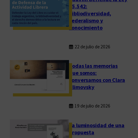
a
25.542:
bibliodiversidad,
”
federalismo y
a
conocimiento
V
i
l
22 de julio de 2026
l
a
Todas las memorias
M
que somos:
a
conversamos con Clara
r
Klimovsky
í
a
19 de julio de 2026
La luminosidad de una
propuesta