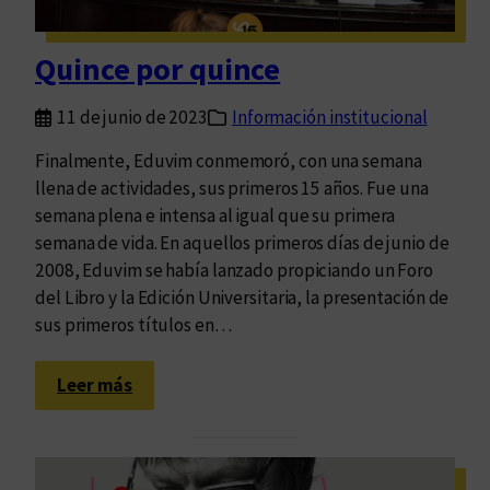
1
5
Quince por quince
a
ñ
11 de junio de 2023
Información institucional
o
s
Finalmente, Eduvim conmemoró, con una semana
llena de actividades, sus primeros 15 años. Fue una
semana plena e intensa al igual que su primera
semana de vida. En aquellos primeros días de junio de
2008, Eduvim se había lanzado propiciando un Foro
del Libro y la Edición Universitaria, la presentación de
sus primeros títulos en…
:
Leer más
Q
u
i