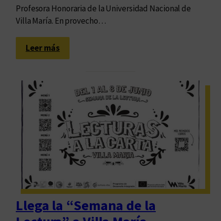
Profesora Honoraria de la Universidad Nacional de
Villa María. En provecho…
:
Leer más
J
o
r
n
a
d
a
s
d
e
c
e
Llega la “Semana de la
l
e