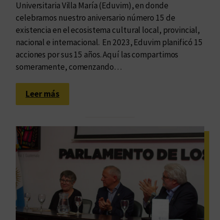
Universitaria Villa María (Eduvim), en donde
celebramos nuestro aniversario número 15 de
existencia en el ecosistema cultural local, provincial,
nacional e internacional. En 2023, Eduvim planificó 15
acciones por sus 15 años. Aquí las compartimos
someramente, comenzando…
:
Leer más
1
5
h
i
t
o
s
p
o
r