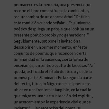
permanece es la memoria, una presencia que
recorre el libro como si fuese la cambiante y
oscura sombra de un enorme árbol.” Ratifica
esta condición cuando señala: …“su universo
poético despliega un paisaje que lo sitúa en un
presente poético propio y no generacional.”
Seguidamente, propone la invitación a
descubrir en un primer momento, en “este
conjunto de poemas que reconocen cierta
luminosidad en la ausencia, cierta forma de
enseñarnos, un sentido oculto de las cosas.” Así
queda justificado el título del texto y el de la
primera parte: Seminario. En la segunda parte
del texto, titulado Migraciones, el poeta nos
ubica en una frontera intangible, en la cual lo
que migra es una cierta intención del espíritu,
un acercamiento a la experiencia vital que se
invierte: “… la percepción del poeta, su