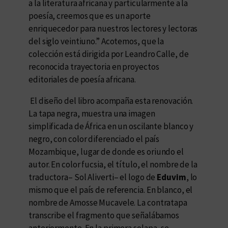
a la literatura africana y particularmente a la
poesía, creemos que es un aporte
enriquecedor para nuestros lectores y lectoras
del siglo veintiuno.” Acotemos, que la
colección está dirigida por Leandro Calle, de
reconocida trayectoria en proyectos
editoriales de poesía africana.
El diseño del libro acompaña esta renovación.
La tapa negra, muestra una imagen
simplificada de África en un oscilante blanco y
negro, con color diferenciado el país
Mozambique, lugar de donde es oriundo el
autor. En color fucsia, el título, el nombre de la
traductora– Sol Aliverti– el logo de
Eduvim
, lo
mismo que el país de referencia. En blanco, el
nombre de Amosse Mucavele. La contratapa
transcribe el fragmento que señalábamos
anteriormente. En la primera solapa, se