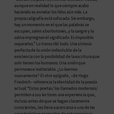
aunque en realidad lo que siempre acabo
haciendo es enredar los hilos aún más. La
propia caligrafía está sofocada. Sin embargo,
hay un momento en el que las palabras se
escupen, salen a borbotones, y la sangre y la
saliva impregnan el significado. Es imposible
separarlos.” Lo transcribí todo. Una síntesis
perfecta de la unión indisoluble de la
existencia con la posibilidad de la escritura que
solo tienen los humanos. Una unión que
permanece inalterable. ¿Lo leemos
nuevamente? El otro epígrafe, –de Hugo
Friedrich– referencia la identidad de la poesía
actual: “Estos poetas/ los llamados modernos/
permiten a sus lectores una experiencia que,
incluso antes de que se hagan claramente
conscientes, les lleva a acercarse a una de las
características esenciales de esta poesía: su