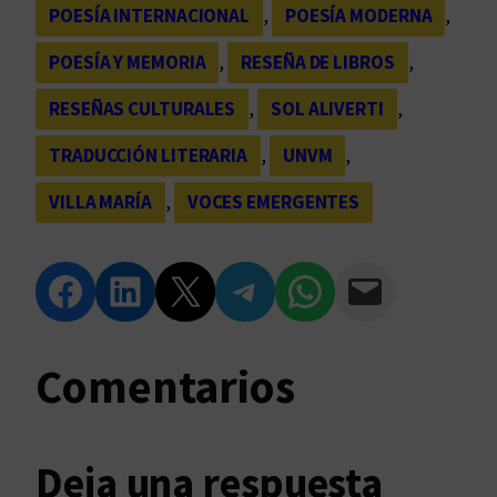
POESÍA INTERNACIONAL
, 
POESÍA MODERNA
, 
POESÍA Y MEMORIA
, 
RESEÑA DE LIBROS
, 
RESEÑAS CULTURALES
, 
SOL ALIVERTI
, 
TRADUCCIÓN LITERARIA
, 
UNVM
, 
VILLA MARÍA
, 
VOCES EMERGENTES
Compartir en Facebook
Compartir en LinkedIn
Compartir en Twitter
Compartir en Telegram
Compartir en WhatsApp
Compartir vía Email
Comentarios
Deja una respuesta