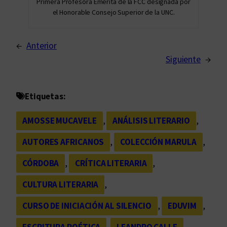
Primera Profesora Emérita de la FCC designada por
el Honorable Consejo Superior de la UNC.
←
Anterior
Siguiente
→
Etiquetas:
AMOSSE MUCAVELE
, 
ANÁLISIS LITERARIO
, 
AUTORES AFRICANOS
, 
COLECCIÓN MARULA
, 
CÓRDOBA
, 
CRÍTICA LITERARIA
, 
CULTURA LITERARIA
, 
CURSO DE INICIACIÓN AL SILENCIO
, 
EDUVIM
, 
ESCRITURA POÉTICA
, 
LEANDRO CALLE
, 