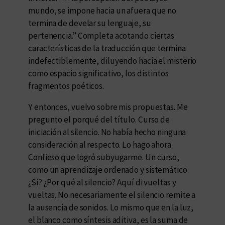
mundo, se impone hacia un afuera que no
termina de develar su lenguaje, su
pertenencia.” Completa acotando ciertas
características de la traducción que termina
indefectiblemente, diluyendo hacia el misterio
como espacio significativo, los distintos
fragmentos poéticos.
Y entonces, vuelvo sobre mis propuestas. Me
pregunto el porqué del título. Curso de
iniciación al silencio. No había hecho ninguna
consideración al respecto. Lo hago ahora.
Confieso que logró subyugarme. Un curso,
como un aprendizaje ordenado y sistemático.
¿Si? ¿Por qué al silencio? Aquí di vueltas y
vueltas. No necesariamente el silencio remite a
la ausencia de sonidos. Lo mismo que en la luz,
el blanco como síntesis aditiva, es la suma de