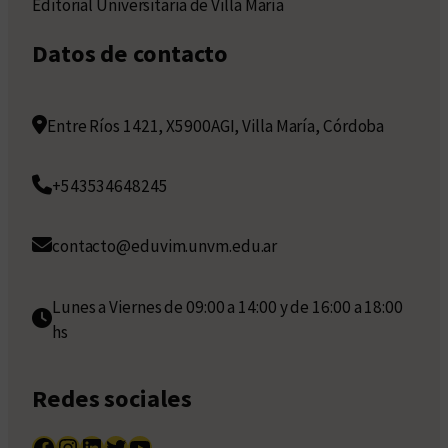
Editorial Universitaria de Villa María
Datos de contacto
Entre Ríos 1421, X5900AGI, Villa María, Córdoba
+543534648245
contacto@eduvim.unvm.edu.ar
Lunes a Viernes de 09:00 a 14:00 y de 16:00 a 18:00
hs
Redes sociales
Facebook
Instagram
LinkedIn
Twitter
YouTube