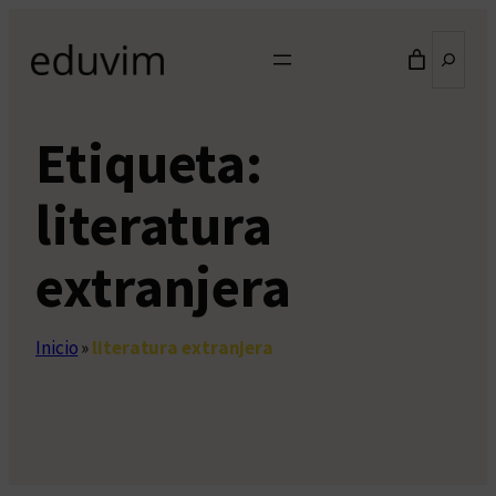
Saltar
Buscar
al
contenido
Etiqueta:
literatura
extranjera
Inicio
»
literatura extranjera