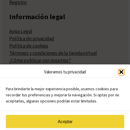
Registro
Información legal
Aviso Legal
Política de privacidad
Política de cookies
Términos y condiciones de la tienda virtual
¿Cómo publicar con nosotros?
Compra y venta de derechos
Valoramos tu privacidad
Políticas de publicación
Facturación
Políticas de coedición
Para brindarte la mejor experiencia posible, usamos cookies para
recordar tus preferencias y mejorar la navegación. Si optas por no
Atribuciones
aceptarlas, algunas opciones podrían estar limitadas.
Aceptar
© Copyright 2020 – 2026