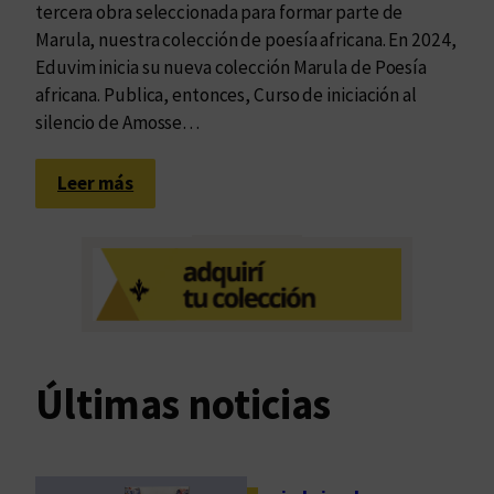
tercera obra seleccionada para formar parte de
Marula, nuestra colección de poesía africana. En 2024,
Eduvim inicia su nueva colección Marula de Poesía
africana. Publica, entonces, Curso de iniciación al
silencio de Amosse…
:
Leer más
L
a
s
p
a
l
a
Últimas noticias
b
r
a
s