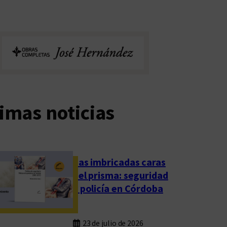
imas noticias
Las imbricadas caras
del prisma: seguridad
y policía en Córdoba
23 de julio de 2026