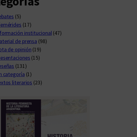
egorías
ebates
(5)
femérides
(17)
formación institucional
(47)
terial de prensa
(98)
ta de opinión
(19)
resentaciones
(15)
eseñas
(131)
n categoría
(1)
xtos literarios
(23)