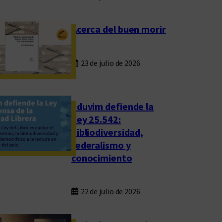
Acerca del buen morir
23 de julio de 2026
Eduvim defiende la
Ley 25.542:
bibliodiversidad,
federalismo y
conocimiento
22 de julio de 2026