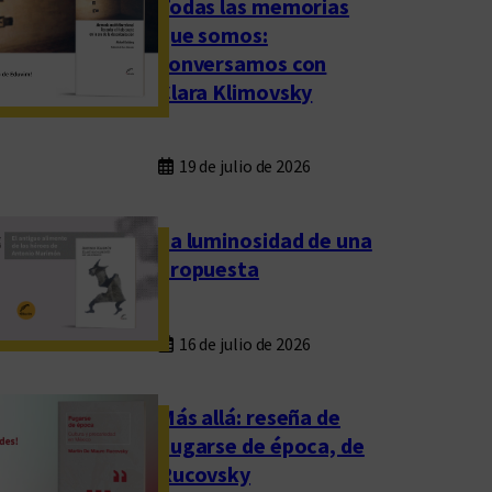
Todas las memorias
que somos:
conversamos con
Clara Klimovsky
19 de julio de 2026
La luminosidad de una
propuesta
16 de julio de 2026
Más allá: reseña de
Fugarse de época, de
Rucovsky