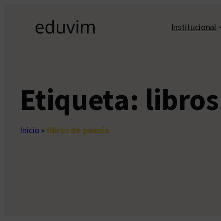
Saltar
al
Institucional
contenido
Etiqueta:
libro
Inicio
»
libros de poesía