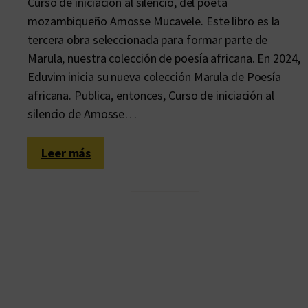
Curso de iniciación al silencio, del poeta
mozambiqueño Amosse Mucavele. Este libro es la
tercera obra seleccionada para formar parte de
Marula, nuestra colección de poesía africana. En 2024,
Eduvim inicia su nueva colección Marula de Poesía
africana. Publica, entonces, Curso de iniciación al
silencio de Amosse…
:
Leer más
L
a
s
p
a
l
a
b