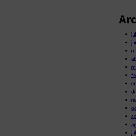
Ar
ju
ju
m
ab
m
fe
e
di
n
o
s
a
ju