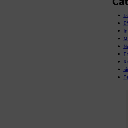
Cat
D
E
In
Ma
No
P
R
Si
Te