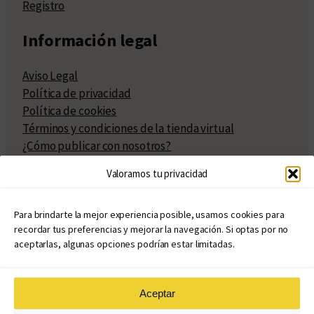
Registro
Información legal
Aviso Legal
Política de privacidad
Política de cookies
Términos y condiciones de la tienda virtual
¿Cómo publicar con nosotros?
Compra y venta de derechos
Valoramos tu privacidad
Políticas de publicación
Facturación
Políticas de coedición
Para brindarte la mejor experiencia posible, usamos cookies para
recordar tus preferencias y mejorar la navegación. Si optas por no
Atribuciones
aceptarlas, algunas opciones podrían estar limitadas.
Aceptar
© Copyright 2020 – 2026