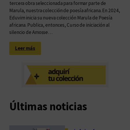
tercera obra seleccionada para formar parte de
Marula, nuestra colección de poesía africana. En 2024,
Eduvim inicia su nueva colección Marula de Poesía
africana. Publica, entonces, Curso de iniciación al
silencio de Amosse…
:
Leer más
L
a
s
p
a
l
a
Últimas noticias
b
r
a
s