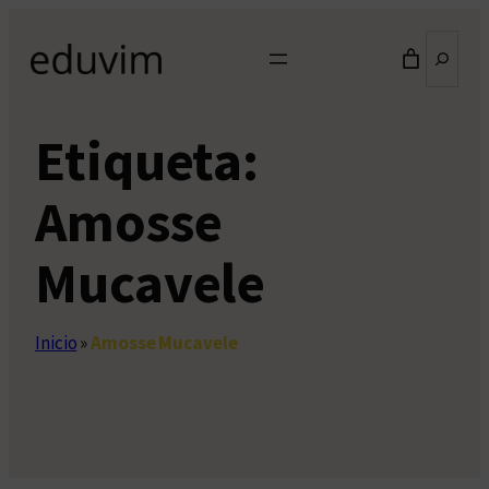
Saltar
Buscar
al
contenido
Etiqueta:
Amosse
Mucavele
Inicio
»
Amosse Mucavele