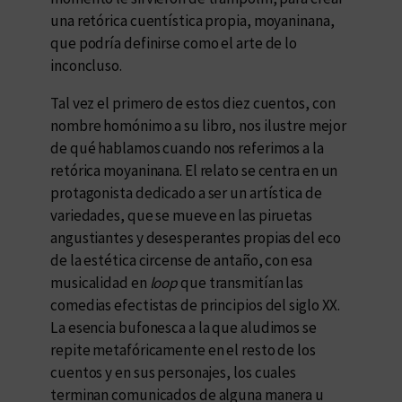
una retórica cuentística propia, moyaninana,
que podría definirse como el arte de lo
inconcluso.
Tal vez el primero de estos diez cuentos, con
nombre homónimo a su libro, nos ilustre mejor
de qué hablamos cuando nos referimos a la
retórica moyaninana. El relato se centra en un
protagonista dedicado a ser un artística de
variedades, que se mueve en las piruetas
angustiantes y desesperantes propias del eco
de la estética circense de antaño, con esa
musicalidad en
loop
que transmitían las
comedias efectistas de principios del siglo XX.
La esencia bufonesca a la que aludimos se
repite metafóricamente en el resto de los
cuentos y en sus personajes, los cuales
terminan comunicados de alguna manera u