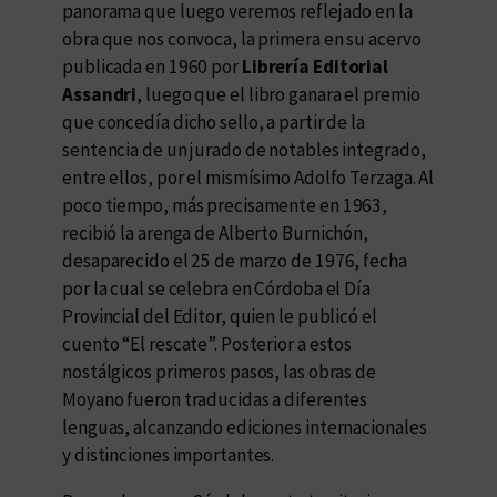
panorama que luego veremos reflejado en la
obra que nos convoca, la primera en su acervo
publicada en 1960 por
Librería Editorial
Assandri
, luego que el libro ganara el premio
que concedía dicho sello, a partir de la
sentencia de un jurado de notables integrado,
entre ellos, por el mismísimo Adolfo Terzaga. Al
poco tiempo, más precisamente en 1963,
recibió la arenga de Alberto Burnichón,
desaparecido el 25 de marzo de 1976, fecha
por la cual se celebra en Córdoba el Día
Provincial del Editor, quien le publicó el
cuento “El rescate”. Posterior a estos
nostálgicos primeros pasos, las obras de
Moyano fueron traducidas a diferentes
lenguas, alcanzando ediciones internacionales
y distinciones importantes.