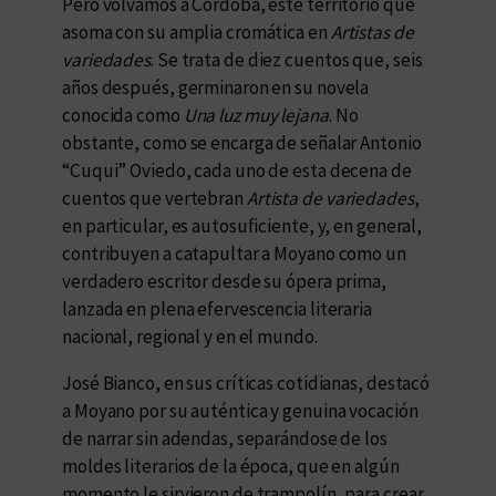
Pero volvamos a Córdoba, este territorio que
asoma con su amplia cromática en
Artistas de
variedades
. Se trata de diez cuentos que, seis
años después, germinaron en su novela
conocida como
Una luz muy lejana
. No
obstante, como se encarga de señalar Antonio
“Cuqui” Oviedo, cada uno de esta decena de
cuentos que vertebran
Artista de variedades
,
en particular, es autosuficiente, y, en general,
contribuyen a catapultar a Moyano como un
verdadero escritor desde su ópera prima,
lanzada en plena efervescencia literaria
nacional, regional y en el mundo.
José Bianco, en sus críticas cotidianas, destacó
a Moyano por su auténtica y genuina vocación
de narrar sin adendas, separándose de los
moldes literarios de la época, que en algún
momento le sirvieron de trampolín, para crear