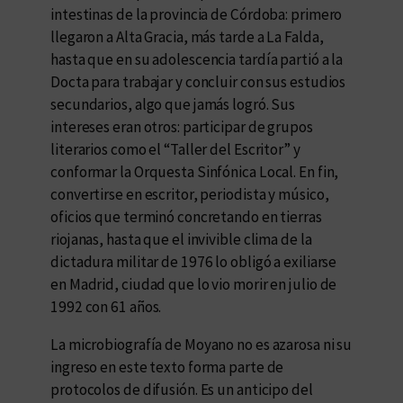
intestinas de la provincia de Córdoba: primero
llegaron a Alta Gracia, más tarde a La Falda,
hasta que en su adolescencia tardía partió a la
Docta para trabajar y concluir con sus estudios
secundarios, algo que jamás logró. Sus
intereses eran otros: participar de grupos
literarios como el “Taller del Escritor” y
conformar la Orquesta Sinfónica Local. En fin,
convertirse en escritor, periodista y músico,
oficios que terminó concretando en tierras
riojanas, hasta que el invivible clima de la
dictadura militar de 1976 lo obligó a exiliarse
en Madrid, ciudad que lo vio morir en julio de
1992 con 61 años.
La microbiografía de Moyano no es azarosa ni su
ingreso en este texto forma parte de
protocolos de difusión. Es un anticipo del