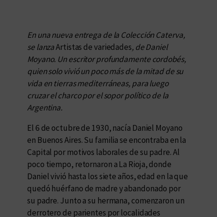
En una nueva entrega de la Colección Caterva,
se lanza
Artistas de variedades
, de Daniel
Moyano. Un escritor profundamente cordobés,
quien solo vivió un poco más de la mitad de su
vida en tierras mediterráneas, para luego
cruzar el charco por el sopor político de la
Argentina.
El 6 de octubre de 1930, nacía Daniel Moyano
en Buenos Aires. Su familia se encontraba en la
Capital por motivos laborales de su padre. Al
poco tiempo, retornaron a La Rioja, donde
Daniel vivió hasta los siete años, edad en la que
quedó huérfano de madre y abandonado por
su padre. Junto a su hermana, comenzaron un
derrotero de parientes por localidades