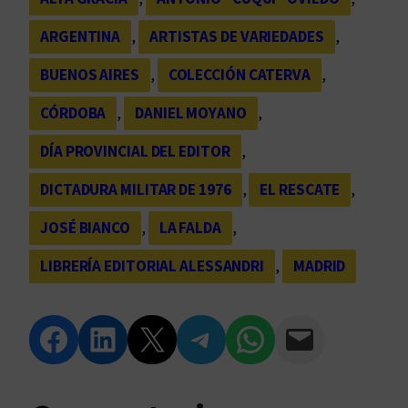
ARGENTINA
, 
ARTISTAS DE VARIEDADES
, 
BUENOS AIRES
, 
COLECCIÓN CATERVA
, 
CÓRDOBA
, 
DANIEL MOYANO
, 
DÍA PROVINCIAL DEL EDITOR
, 
DICTADURA MILITAR DE 1976
, 
EL RESCATE
, 
JOSÉ BIANCO
, 
LA FALDA
, 
LIBRERÍA EDITORIAL ALESSANDRI
, 
MADRID
Compartir en Facebook
Compartir en LinkedIn
Compartir en Twitter
Compartir en Telegram
Compartir en WhatsApp
Compartir vía Email