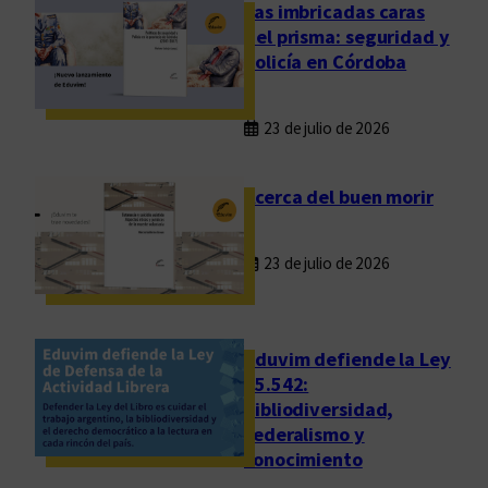
a
Las imbricadas caras
s
del prisma: seguridad y
e
policía en Córdoba
s
t
23 de julio de 2026
r
a
t
Acerca del buen morir
e
g
23 de julio de 2026
i
a
s
d
Eduvim defiende la Ley
e
25.542:
bibliodiversidad,
u
federalismo y
n
conocimiento
n