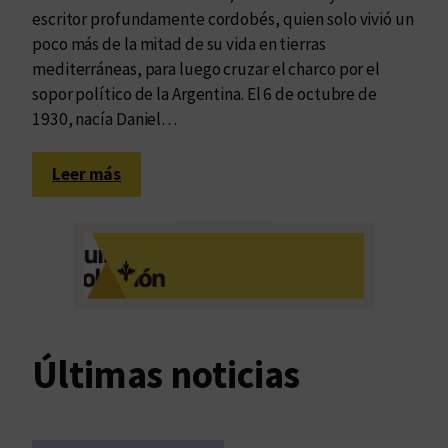
escritor profundamente cordobés, quien solo vivió un
poco más de la mitad de su vida en tierras
mediterráneas, para luego cruzar el charco por el
sopor político de la Argentina. El 6 de octubre de
1930, nacía Daniel…
:
Leer más
R
e
p
a
s
a
n
Últimas noticias
d
o
l