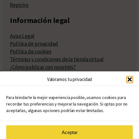
Registro
Información legal
Aviso Legal
Política de privacidad
Política de cookies
Términos y condiciones de la tienda virtual
¿Cómo publicar con nosotros?
Compra y venta de derechos
Valoramos tu privacidad
Políticas de publicación
Facturación
Políticas de coedición
Para brindarte la mejor experiencia posible, usamos cookies para
recordar tus preferencias y mejorar la navegación. Si optas por no
Atribuciones
aceptarlas, algunas opciones podrían estar limitadas.
Aceptar
© Copyright 2020 – 2026