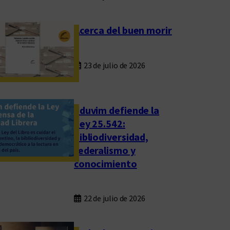
Acerca del buen morir
23 de julio de 2026
Eduvim defiende la
Ley 25.542:
bibliodiversidad,
federalismo y
conocimiento
22 de julio de 2026