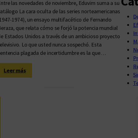
Cat
i
ntre las novedades de noviembre, Eduvim suma a su
n
atálogo La cara oculta de las series norteamericanas
D
t
1947-1974), un ensayo multifacético de Fernando
E
e
eraza, que relata cómo se forjó la potencia mundial
In
l
e Estados Unidos a través de un ambicioso proyecto
Ma
i
elevisivo. Lo que usted nunca sospechó. Esta
No
g
entencia plagada de incertidumbre es la que…
P
e
R
n
:
Leer más
Si
c
T
Te
i
e
a
l
e
v
i
s
a