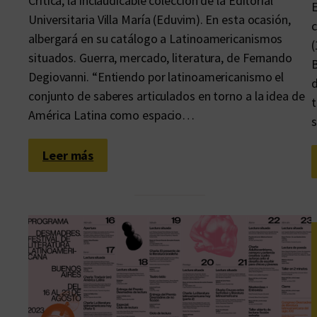
Crítica, la inclaudicable colección de la Editorial
E
e
Universitaria Villa María (Eduvim). En esta ocasión,
c
l
albergará en su catálogo a Latinoamericanismos
(
i
situados. Guerra, mercado, literatura, de Fernando
B
b
Degiovanni. “Entiendo por latinoamericanismo el
d
r
conjunto de saberes articulados en torno a la idea de
t
o
América Latina como espacio…
s
s
e
:
Leer más
n
L
A
o
r
s
g
p
e
r
n
o
t
f
i
e
n