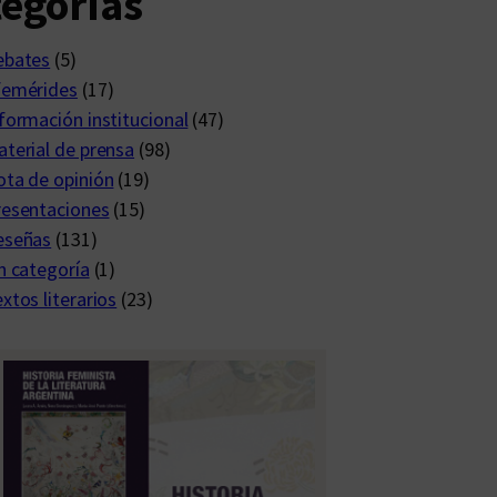
egorías
ebates
(5)
femérides
(17)
formación institucional
(47)
terial de prensa
(98)
ta de opinión
(19)
resentaciones
(15)
eseñas
(131)
n categoría
(1)
xtos literarios
(23)