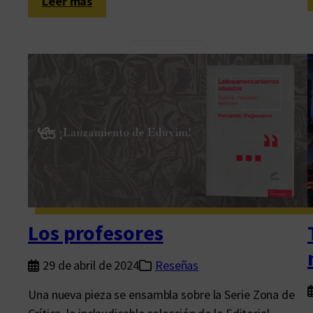
:
Leer más
L
a
c
a
í
d
a
d
e
v
e
n
Los profesores
t
a
29 de abril de 2024
Reseñas
s
Una nueva pieza se ensambla sobre la Serie Zona de
d