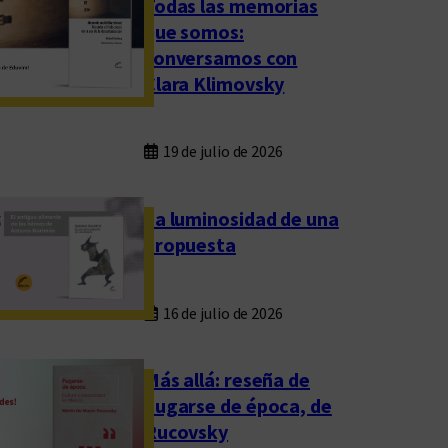
Todas las memorias
que somos:
conversamos con
Clara Klimovsky
19 de julio de 2026
La luminosidad de una
propuesta
16 de julio de 2026
Más allá: reseña de
Fugarse de época, de
Rucovsky