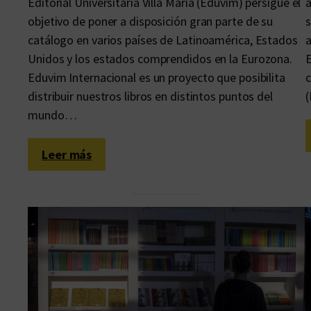
Editorial Universitaria Villa María (Eduvim) persigue el
a
objetivo de poner a disposición gran parte de su
s
catálogo en varios países de Latinoamérica, Estados
a
Unidos y los estados comprendidos en la Eurozona.
E
Eduvim Internacional es un proyecto que posibilita
c
distribuir nuestros libros en distintos puntos del
(
mundo…
:
Leer más
L
l
e
g
a
n
d
o