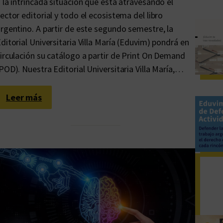
 la intrincada situación que está atravesando el
ector editorial y todo el ecosistema del libro
rgentino. A partir de este segundo semestre, la
ditorial Universitaria Villa María (Eduvim) pondrá en
irculación su catálogo a partir de Print On Demand
POD). Nuestra Editorial Universitaria Villa María,…
:
Leer más
¿
Q
u
é
s
i
g
n
i