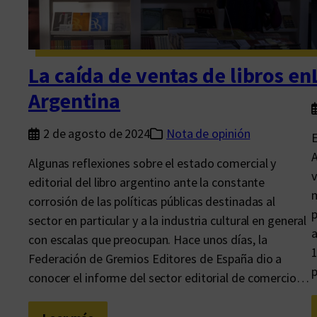
a
n
u
e
La caída de ventas de libros en
v
Argentina
o
s
2 de agosto de 2024
Nota de opinión
E
l
A
Algunas reflexiones sobre el estado comercial y
e
v
editorial del libro argentino ante la constante
c
m
corrosión de las políticas públicas destinadas al
t
p
sector en particular y a la industria cultural en general
o
a
con escalas que preocupan. Hace unos días, la
r
1
Federación de Gremios Editores de España dio a
e
conocer el informe del sector editorial de comercio…
s