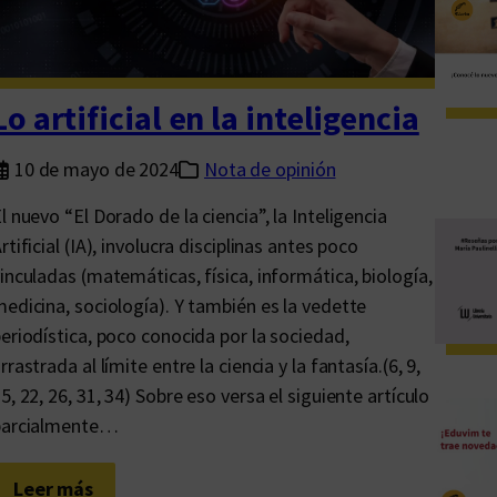
f
i
c
a
Lo artificial en la inteligencia
P
O
10 de mayo de 2024
Nota de opinión
D
l nuevo “El Dorado de la ciencia”, la Inteligencia
?
rtificial (IA), involucra disciplinas antes poco
inculadas (matemáticas, física, informática, biología,
edicina, sociología). Y también es la vedette
eriodística, poco conocida por la sociedad,
rrastrada al límite entre la ciencia y la fantasía.(6, 9,
5, 22, 26, 31, 34) Sobre eso versa el siguiente artículo
parcialmente…
:
Leer más