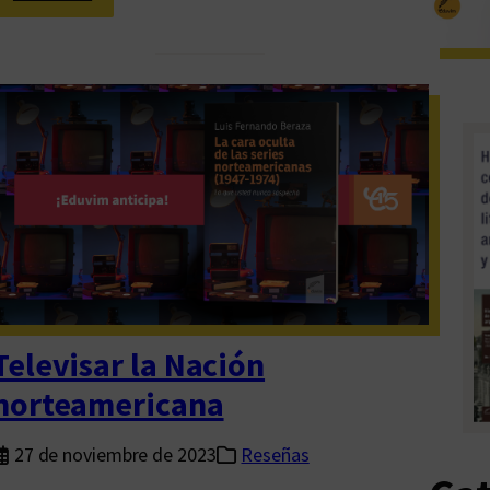
L
o
a
r
t
i
f
i
c
i
a
l
Televisar la Nación
e
norteamericana
n
l
27 de noviembre de 2023
Reseñas
a