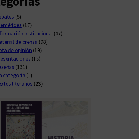
egorías
ebates
(5)
femérides
(17)
formación institucional
(47)
terial de prensa
(98)
ta de opinión
(19)
resentaciones
(15)
eseñas
(131)
n categoría
(1)
xtos literarios
(23)