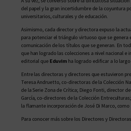
A su vez, se conversó sobre la dificultosa situación 
del papel y la gran incertidumbre de la coyuntura p
universitarios, culturales y de educación.
Asimismo, cada director y directora expuso la actu
para potenciar el triángulo virtuoso que se genera e
comunicación de los títulos que se generan. En tod
que han logrado las colecciones a nivel nacional e i
editorial que
Eduvim
ha logrado edificar a lo larg
Entre las directoras y directores que estuvieron p
Teresa Andruetto, co-directoras de la Colección N
de la Serie Zona de Crítica; Diego Fonti, director d
García, co-directores de la Colección Entreculturas;
la flamante incorporación de José Di Marco, como e
Para conocer más sobre los Directores y Directora