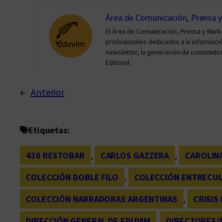
Área de Comunicación, Prensa 
El Área de Comunicación, Prensa y Mar
profesionales dedicados a la información 
newsletter, la generación de contenidos
Editorial.
←
Anterior
Etiquetas:
430 RESTOBAR
, 
CARLOS GAZZERA
, 
CAROLIN
COLECCIÓN DOBLE FILO
, 
COLECCIÓN ENTRECU
COLECCIÓN NARRADORAS ARGENTINAS
, 
CRISIS
DIRECCIÓN GENERAL DE EDUVIM
, 
DIRECTORES/A