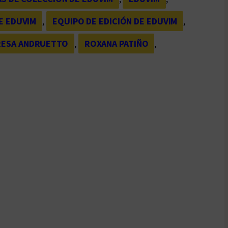
E EDUVIM
, 
EQUIPO DE EDICIÓN DE EDUVIM
, 
RESA ANDRUETTO
, 
ROXANA PATIÑO
, 