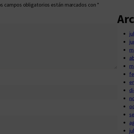
s campos obligatorios están marcados con
*
Ar
ju
ju
m
ab
m
fe
e
di
n
o
s
a
ju