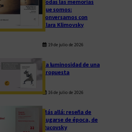
Todas las memorias
que somos:
conversamos con
Clara Klimovsky
19 de julio de 2026
La luminosidad de una
propuesta
16 de julio de 2026
Más allá: reseña de
Fugarse de época, de
Rucovsky