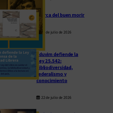
Acerca del buen morir
23 de julio de 2026
Eduvim defiende la
Ley 25.542:
bibliodiversidad,
federalismo y
conocimiento
22 de julio de 2026