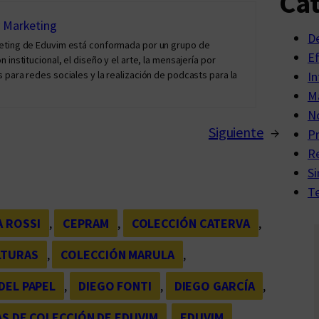
Cat
y Marketing
D
keting de Eduvim está conformada por un grupo de
E
institucional, el diseño y el arte, la mensajería por
 para redes sociales y la realización de podcasts para la
In
Ma
No
Siguiente
→
P
R
Si
Te
A ROSSI
, 
CEPRAM
, 
COLECCIÓN CATERVA
, 
LTURAS
, 
COLECCIÓN MARULA
, 
 DEL PAPEL
, 
DIEGO FONTI
, 
DIEGO GARCÍA
, 
S DE COLECCIÓN DE EDUVIM
, 
EDUVIM
, 