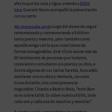
afecto que los unía y sigue uniendo a
Edith
Vera
. Graciela Yessin acompañó la presentación
con su canto.
Me atravesaba un río
surge del deseo de seguir
rememorando y conmemorando a Edith en
tanto poeta y maestra, pero también como
aquella amiga con la que conectamos de
formas inimaginables. Este título reúne más de
60 testimonios de personas que trataron,
conocieron o estudiaron a la poeta y su obra, e
ilustra algunas de sus tantas facetas, buscando
mantener viva su obra y memoria, no como
ícono distante, sino como presencia
inagotable. Citando a Beatriz Bixio, “este libro
no es sobre Edith. Es sobre nuestra Edith, la de
cada uno y cada una de nosotros y nosotras”.