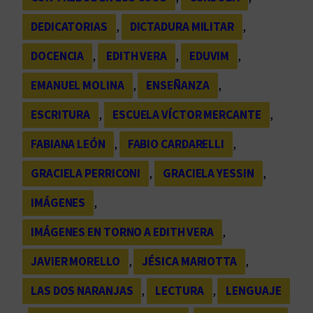
DEDICATORIAS
, 
DICTADURA MILITAR
, 
DOCENCIA
, 
EDITH VERA
, 
EDUVIM
, 
EMANUEL MOLINA
, 
ENSEÑANZA
, 
ESCRITURA
, 
ESCUELA VÍCTOR MERCANTE
, 
FABIANA LEÓN
, 
FABIO CARDARELLI
, 
GRACIELA PERRICONI
, 
GRACIELA YESSIN
, 
IMÁGENES
, 
IMÁGENES EN TORNO A EDITH VERA
, 
JAVIER MORELLO
, 
JÉSICA MARIOTTA
, 
LAS DOS NARANJAS
, 
LECTURA
, 
LENGUAJE