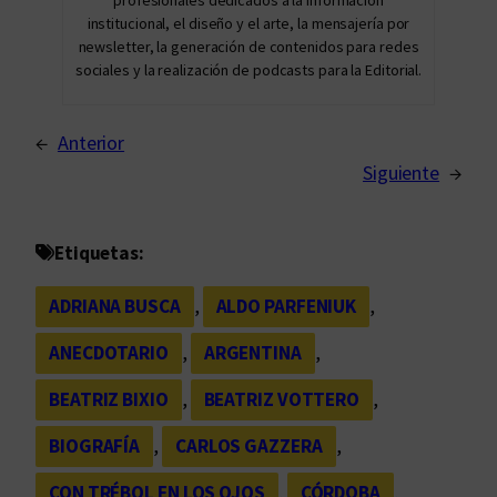
institucional, el diseño y el arte, la mensajería por
newsletter, la generación de contenidos para redes
sociales y la realización de podcasts para la Editorial.
←
Anterior
Siguiente
→
Etiquetas:
ADRIANA BUSCA
, 
ALDO PARFENIUK
, 
ANECDOTARIO
, 
ARGENTINA
, 
BEATRIZ BIXIO
, 
BEATRIZ VOTTERO
, 
BIOGRAFÍA
, 
CARLOS GAZZERA
, 
CON TRÉBOL EN LOS OJOS
, 
CÓRDOBA
, 