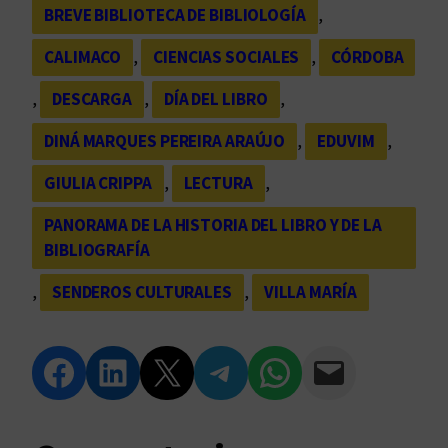
BREVE BIBLIOTECA DE BIBLIOLOGÍA
, 
CALIMACO
, 
CIENCIAS SOCIALES
, 
CÓRDOBA
, 
DESCARGA
, 
DÍA DEL LIBRO
, 
DINÁ MARQUES PEREIRA ARAÚJO
, 
EDUVIM
, 
GIULIA CRIPPA
, 
LECTURA
, 
PANORAMA DE LA HISTORIA DEL LIBRO Y DE LA
BIBLIOGRAFÍA
, 
SENDEROS CULTURALES
, 
VILLA MARÍA
Compartir en Facebook
Compartir en LinkedIn
Compartir en Twitter
Compartir en Telegram
Compartir en WhatsApp
Compartir vía Email