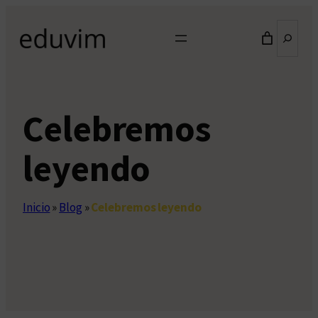
Saltar
Buscar
al
contenido
Celebremos
leyendo
Inicio
»
Blog
»
Celebremos leyendo