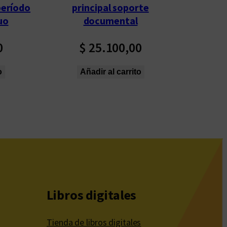
período
principal soporte
uo
documental
0
$
25.100,00
o
Añadir al carrito
Libros digitales
Tienda de libros digitales