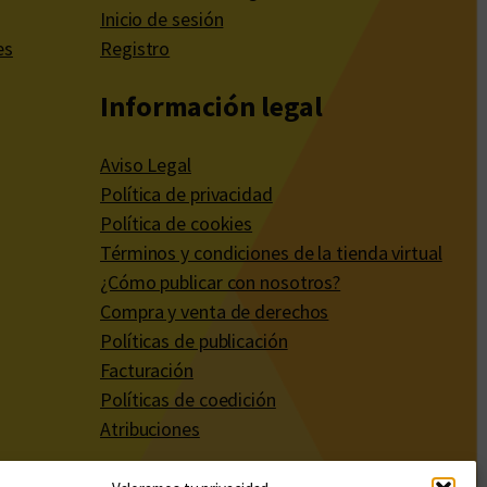
Inicio de sesión
es
Registro
Información legal
Aviso Legal
Política de privacidad
Política de cookies
Términos y condiciones de la tienda virtual
¿Cómo publicar con nosotros?
Compra y venta de derechos
Políticas de publicación
Facturación
Políticas de coedición
Atribuciones