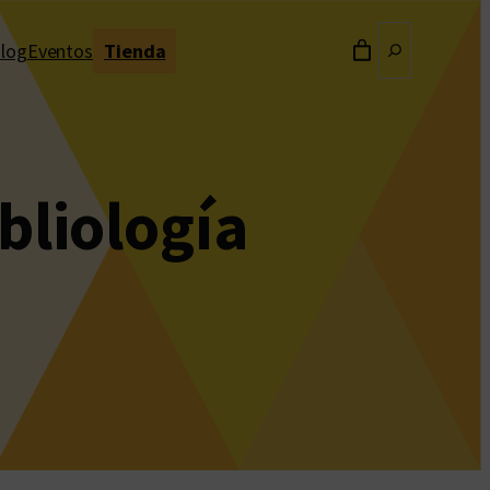
Buscar
log
Eventos
Tienda
bliología