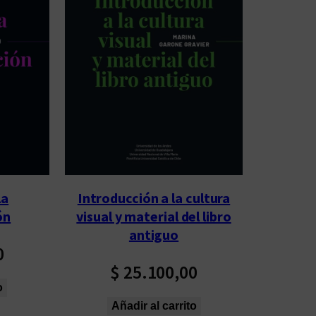
la
Introducción a la cultura
ón
visual y material del libro
antiguo
0
$
25.100,00
o
Añadir al carrito