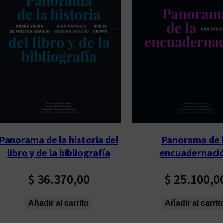
p
o
r
l
o
s
ú
l
t
i
Panorama de la historia del
Panorama de 
m
libro y de la bibliografía
encuadernaci
o
s
$
36.370,00
$
25.100,0
Añadir al carrito
Añadir al carrit