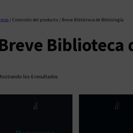
nicio
/ Colección del producto / Breve Biblioteca de Bibliología
Breve Biblioteca 
O
ostrando los 6 resultados
r
d
e
n
a
d
o