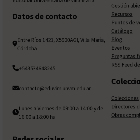
Editorial Universitaria de Villa María
Gestión abie
Recursos
Datos de contacto
Puntos de v
Catálogo
Blog
Entre Ríos 1421, X5900AGI, Villa María,
Eventos
Córdoba
Preguntas f
RSS Feed de
+543534648245
Colecci
contacto@eduvim.unvm.edu.ar
Colecciones
Directores d
Lunes a Viernes de 09:00 a 14:00 y de
Obras compl
16:00 a 18:00 hs
Redes sociales