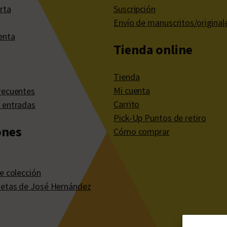
rta
Suscripción
Envío de manuscritos/original
enta
Tienda online
Tienda
Mi cuenta
recuentes
Carrito
 entradas
Pick-Up Puntos de retiro
ones
Cómo comprar
e colección
etas de José Hernández