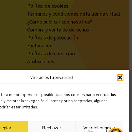
Política de cookies
Términos y condiciones de la tienda virtual
¿Cómo publicar con nosotros?
Compra y venta de derechos
Políticas de publicación
Facturación
Políticas de coedición
Atribuciones
Valoramos tu privacidad
rte la mejor experiencia posible, usamos cookies para recordar tus
s y mejorar la navegación. Si optas por no aceptarlas, algunas
drían estar limitadas.
ceptar
Rechazar
Ver preferencias