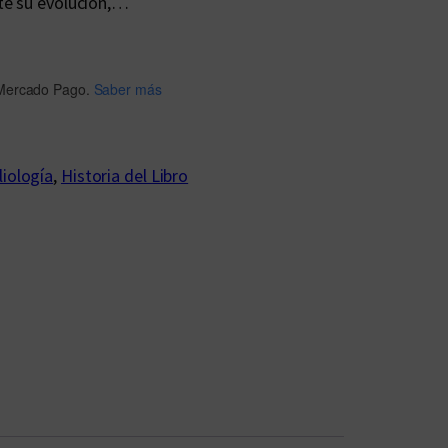
te su evolución,…
Mercado Pago.
Saber más
liología
, 
Historia del Libro