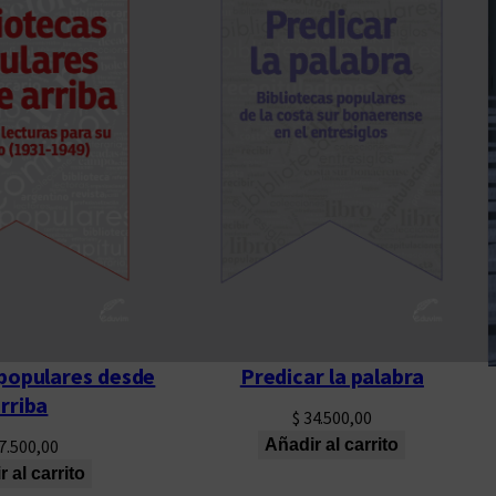
s
o
p
o
r
t
e
d
o
c
u
m
e
 populares desde
Predicar la palabra
n
rriba
$
34.500,00
t
7.500,00
Añadir al carrito
a
 al carrito
l