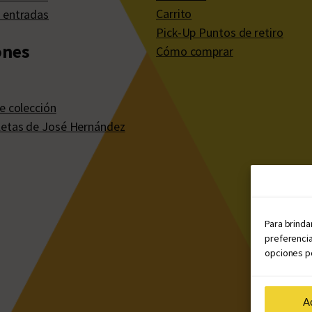
Carrito
 entradas
Pick-Up Puntos de retiro
ones
Cómo comprar
e colección
etas de José Hernández
Para brinda
preferencia
opciones po
A