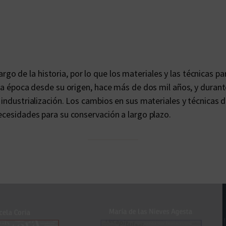
p
e
l
c
o
 largo de la historia, por lo que los materiales y las técnicas 
m
ada época desde su origen, hace más de dos mil años, y durant
o
 industrialización. Los cambios en sus materiales y técnicas
p
ecesidades para su conservación a largo plazo.
r
i
n
c
i
p
a
l