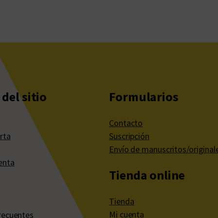
c
a
n
t
i
d
a
del sitio
Formularios
d
Contacto
rta
Suscripción
Envío de manuscritos/original
enta
Tienda online
Tienda
Mi cuenta
recuentes