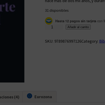
hace más de dos mil años, y duran
31 disponibles
Hasta 12 pagos sin tarjeta
con 
P
Añadir al carrito
a
n
SKU:
9789876997126
Category:
Bib
o
r
a
m
a
d
e
l
Eurozona
aciones (4)
p
a