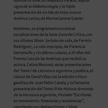
libro de su director Alejandro Parada,
Bajo el
signo de la bibliotecología
; y la triple
presentación de
Un hilo de tinta recorre
América Latina
, de Marina Garone Gravier.
Asimismo, se programaron sucesivas
socializaciones de la Serie Zona de Crítica, con
sus últimos libros:
Señales de vida
, de Fermín
Rodríguez,
La vida impropia
, de Florencia
Garramuño y
Un dilema cubano
, a 20 años del
Premio Casa de las Américas que recibió su
autora, Celina Manzoni; varias presentaciones
del Tomo I de
Literatura argentina y política
, el
clásico de David Viñas con la edición crítico-
genética de Juan Pablo Canala; y la flamante
presentación del Tomo III de
Historia feminista
de la literatura argentina
, titulado “Escritoras
en movimiento. Itinerarios y resistencias”,
coordinado por Andrea Ostrov y Silvia