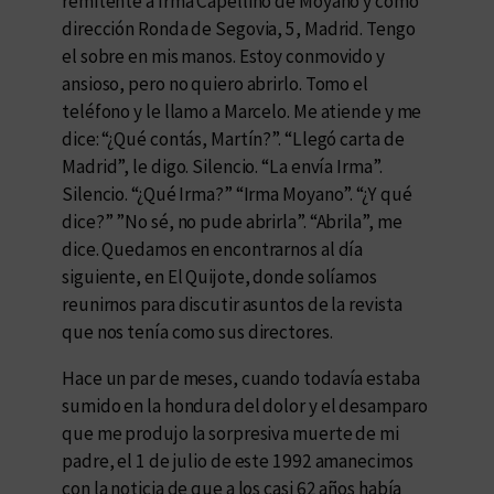
remitente a Irma Capellino de Moyano y como
dirección Ronda de Segovia, 5, Madrid. Tengo
el sobre en mis manos. Estoy conmovido y
ansioso, pero no quiero abrirlo. Tomo el
teléfono y le llamo a Marcelo. Me atiende y me
dice: “¿Qué contás, Martín?”. “Llegó carta de
Madrid”, le digo. Silencio. “La envía Irma”.
Silencio. “¿Qué Irma?” “Irma Moyano”. “¿Y qué
dice?” ”No sé, no pude abrirla”. “Abrila”, me
dice. Quedamos en encontrarnos al día
siguiente, en El Quijote, donde solíamos
reunirnos para discutir asuntos de la revista
que nos tenía como sus directores.
Hace un par de meses, cuando todavía estaba
sumido en la hondura del dolor y el desamparo
que me produjo la sorpresiva muerte de mi
padre, el 1 de julio de este 1992 amanecimos
con la noticia de que a los casi 62 años había