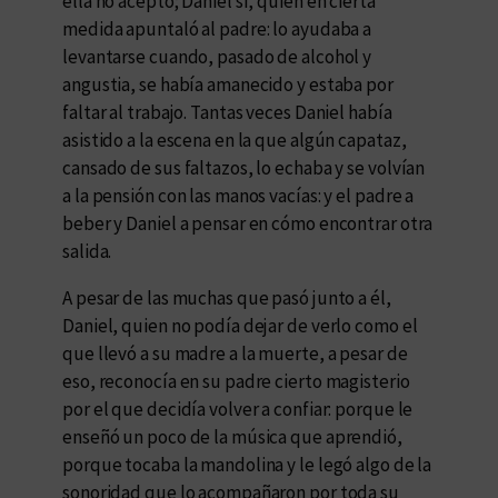
ella no aceptó; Daniel sí, quien en cierta
medida apuntaló al padre: lo ayudaba a
levantarse cuando, pasado de alcohol y
angustia, se había amanecido y estaba por
faltar al trabajo. Tantas veces Daniel había
asistido a la escena en la que algún capataz,
cansado de sus faltazos, lo echaba y se volvían
a la pensión con las manos vacías: y el padre a
beber y Daniel a pensar en cómo encontrar otra
salida.
A pesar de las muchas que pasó junto a él,
Daniel, quien no podía dejar de verlo como el
que llevó a su madre a la muerte, a pesar de
eso, reconocía en su padre cierto magisterio
por el que decidía volver a confiar: porque le
enseñó un poco de la música que aprendió,
porque tocaba la mandolina y le legó algo de la
sonoridad que lo acompañaron por toda su