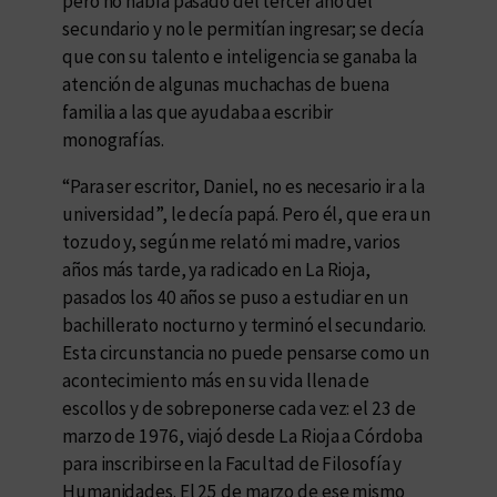
pero no había pasado del tercer año del
secundario y no le permitían ingresar; se decía
que con su talento e inteligencia se ganaba la
atención de algunas muchachas de buena
familia a las que ayudaba a escribir
monografías.
“Para ser escritor, Daniel, no es necesario ir a la
universidad”, le decía papá. Pero él, que era un
tozudo y, según me relató mi madre, varios
años más tarde, ya radicado en La Rioja,
pasados los 40 años se puso a estudiar en un
bachillerato nocturno y terminó el secundario.
Esta circunstancia no puede pensarse como un
acontecimiento más en su vida llena de
escollos y de sobreponerse cada vez: el 23 de
marzo de 1976, viajó desde La Rioja a Córdoba
para inscribirse en la Facultad de Filosofía y
Humanidades. El 25 de marzo de ese mismo