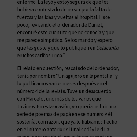
enfermo. La leyó y estoy segura de que les
hubiera contestado de no ser por la falta de
fuerzas y las idas y vueltas al hospital. Hace
poco, revisando el ordenador de Daniel,
encontré este cuentito que no conocía y que
me parece simpático. Se los mando y espero
que les guste y que lo publiquen en
Celacanto
.
Muchos cariños. Irma.”
El relato en cuestión, rescatado del ordenador,
tenía por nombre “Un agujero en la pantalla” y
lo publicamos varios meses después en el
número 4 de la revista. Tuve un desacuerdo
con Marcelo, uno más de los varios que
tuvimos. En esta ocasión, yo quería incluir una
serie de poemas de papá en ese número y él
sostenía, con razón, que ya lo habíamos hecho
en el número anterior. Al final cedí y le di la
razón, pero me dolió: me hubiera encantado