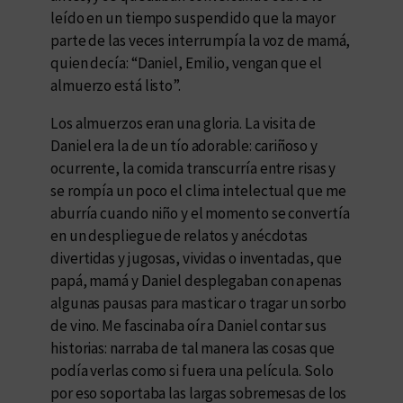
leído en un tiempo suspendido que la mayor
parte de las veces interrumpía la voz de mamá,
quien decía: “Daniel, Emilio, vengan que el
almuerzo está listo”.
Los almuerzos eran una gloria. La visita de
Daniel era la de un tío adorable: cariñoso y
ocurrente, la comida transcurría entre risas y
se rompía un poco el clima intelectual que me
aburría cuando niño y el momento se convertía
en un despliegue de relatos y anécdotas
divertidas y jugosas, vividas o inventadas, que
papá, mamá y Daniel desplegaban con apenas
algunas pausas para masticar o tragar un sorbo
de vino. Me fascinaba oír a Daniel contar sus
historias: narraba de tal manera las cosas que
podía verlas como si fuera una película. Solo
por eso soportaba las largas sobremesas de los