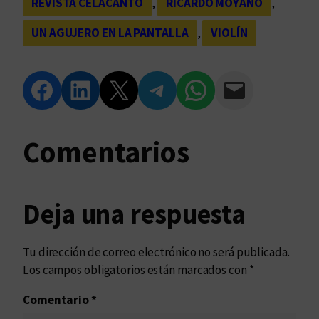
REVISTA CELACANTO
, 
RICARDO MOYANO
, 
UN AGUJERO EN LA PANTALLA
, 
VIOLÍN
Compartir en Facebook
Compartir en LinkedIn
Compartir en Twitter
Compartir en Telegram
Compartir en WhatsApp
Compartir vía Email
Comentarios
Deja una respuesta
Tu dirección de correo electrónico no será publicada.
Los campos obligatorios están marcados con
*
Comentario
*