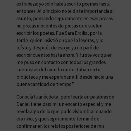
extrañeza: yo solo había escrito poemas hasta
entonces. Al principio no le diste importancia al
asunto, pensando seguramente en esas prosas
no prosas inocentes de prosas que suelen
escribir los poetas. Fue Sara Ercilia, por la
tarde, quien insistió en que lo leyeras, y lo
leíste y después de eso yo ya no paré de
escribir cuentos hasta ahora. Y fuiste vos quien
me puso en contacto con todos los grandes
cuentistas del mundo que estaban en tu
biblioteca y me esperaban allí desde hacía una
buena cantidad de tiempo.”
Conocía la anécdota, pero leerla en palabras de
Daniel tiene para mí un encanto especial y me
revela algo de lo que pude vislumbrar cuando
era niño, y que seguramente terminé de
confirmar en los relatos posteriores de mis