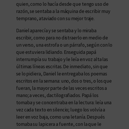
quien, como lo hacía desde que tengo uso de
razón, se sentaba a la máquina de escribir muy
temprano, ataviado con su mejor traje.
Daniel aparecía y se sentaba y lo miraba
escribir, como para no distraerlo en medio de
un verso, una estrofa o un párrafo, según con lo
que estuviera lidiando. Enseguida papá
interrumpía su trabajo y le leía en voz alta las
últimas líneas escritas. De inmediato, sin que
se lo pidiera, Daniel le entregaba los poemas
escritos en la semana: uno, dos o tres, o los que
fueran, la mayor parte de las veces escritos a
mano; a veces, dactilografiados. Papá los
tomaba y se concentraba en la lectura: leía una
vez cada texto en silencio; luego los volvía a
leer en voz baja, como una letanía. Después
tomaba su lapicera a fuente, con la que le