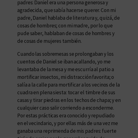
padres: Daniel era una persona generosa y
agradecida, que sabía hacerse querer. Con mi
padre, Daniel hablaba de literatura y, quizá, de
cosas de hombres; con mi madre, por lo que
pude saber, hablaban de cosas de hombres y
de cosas de mujeres también.
Cuando las sobremesas se prolongaban y los
cuentos de Daniel se iban acallando, yo me
levantaba de la mesa y me escurría al patio a
mortificar insectos, mi distracción favorita; o
salía a la calle para mortificar a los vecinos de la
cuadra en plena siesta: tocar el timbre de sus
casas y tirar piedras en los techos de chapa; y en
cualquier caso salir corriendo a esconderme.
Por estas prácticas era conocido y repudiado
en el vecindario, y por ellas más de una vez me
ganaba una reprimenda de mis padres: fuerte