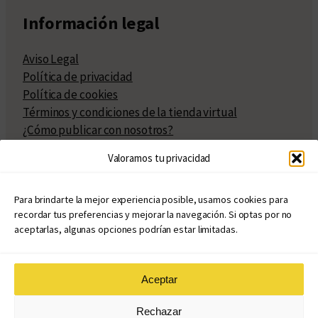
Información legal
Aviso Legal
Política de privacidad
Política de cookies
Términos y condiciones de la tienda virtual
¿Cómo publicar con nosotros?
Compra y venta de derechos
Valoramos tu privacidad
Políticas de publicación
Facturación
Políticas de coedición
Para brindarte la mejor experiencia posible, usamos cookies para
recordar tus preferencias y mejorar la navegación. Si optas por no
Atribuciones
aceptarlas, algunas opciones podrían estar limitadas.
Aceptar
© Copyright 2020 – 2026
Rechazar