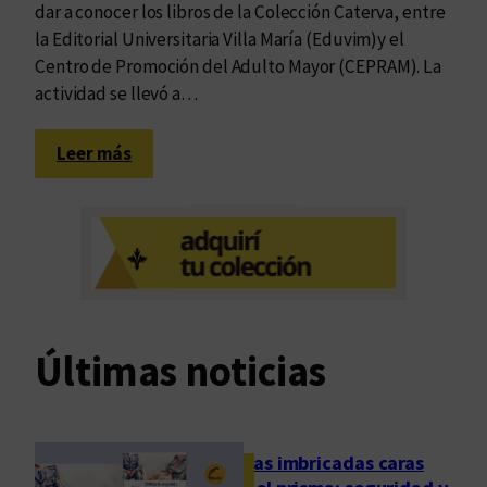
dar a conocer los libros de la Colección Caterva, entre
la Editorial Universitaria Villa María (Eduvim)y el
Centro de Promoción del Adulto Mayor (CEPRAM). La
actividad se llevó a…
:
Leer más
P
o
e
t
a
s
i
Últimas noticias
n
o
c
e
Las imbricadas caras
n