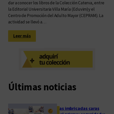
dar a conocer los libros de la Colección Caterva, entre
la Editorial Universitaria Villa María (Eduvim)y el
Centro de Promoción del Adulto Mayor (CEPRAM). La
actividad se llevó a…
:
Leer más
P
o
e
t
a
s
i
Últimas noticias
n
o
c
e
Las imbricadas caras
n