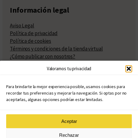
Información legal
Aviso Legal
Política de privacidad
Política de cookies
Términos y condiciones de la tienda virtual
¿Cómo publicar con nosotros?
Compra y venta de derechos
Valoramos tu privacidad
Políticas de publicación
Facturación
Políticas de coedición
Para brindarte la mejor experiencia posible, usamos cookies para
recordar tus preferencias y mejorar la navegación. Si optas por no
Atribuciones
aceptarlas, algunas opciones podrían estar limitadas.
Aceptar
© Copyright 2020 – 2026
Rechazar