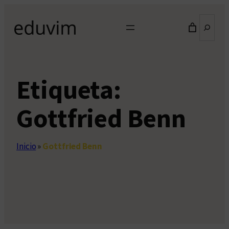
Saltar
Buscar
al
contenido
Etiqueta:
Gottfried Benn
Inicio
»
Gottfried Benn