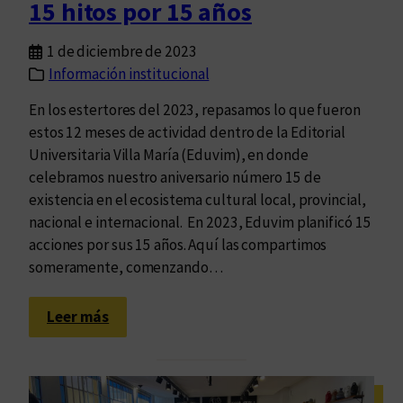
15 hitos por 15 años
t
e
1 de diciembre de 2023
s
Información institucional
d
e
En los estertores del 2023, repasamos lo que fueron
p
estos 12 meses de actividad dentro de la Editorial
r
Universitaria Villa María (Eduvim), en donde
o
celebramos nuestro aniversario número 15 de
s
existencia en el ecosistema cultural local, provincial,
a
nacional e internacional. En 2023, Eduvim planificó 15
s
acciones por sus 15 años. Aquí las compartimos
someramente, comenzando…
:
Leer más
1
5
h