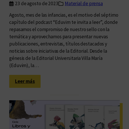
23 de agosto de 2023
Material de prensa
Agosto, mes de las infancias, es el motivo del séptimo
capítulo del podcast “Eduvim te invita a leer”, donde
repasamos el compromiso de nuestro sello con la
temática y aprovechamos para presentar nuevas
publicaciones, entrevistas, títulos destacados y
noticias sobre iniciativas de la Editorial. Desde la
génesis de la Editorial Universitaria Villa María
(Eduvim), la…
:
Leer más
U
n
p
o
d
c