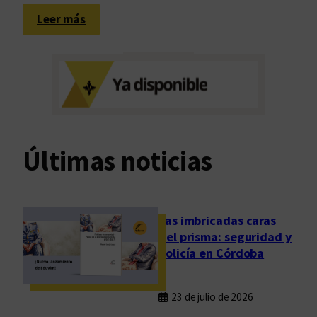
i
:
Leer más
n
C
f
i
a
c
n
l
c
o
i
“
a
L
s
Últimas noticias
i
b
r
o
Las imbricadas caras
s
del prisma: seguridad y
y
policía en Córdoba
l
e
23 de julio de 2026
c