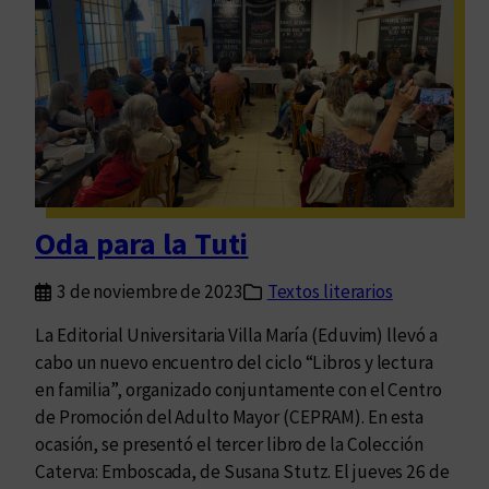
i
t
o
s
p
o
r
1
5
Oda para la Tuti
a
ñ
3 de noviembre de 2023
Textos literarios
o
s
La Editorial Universitaria Villa María (Eduvim) llevó a
cabo un nuevo encuentro del ciclo “Libros y lectura
en familia”, organizado conjuntamente con el Centro
de Promoción del Adulto Mayor (CEPRAM). En esta
ocasión, se presentó el tercer libro de la Colección
Caterva: Emboscada, de Susana Stutz. El jueves 26 de