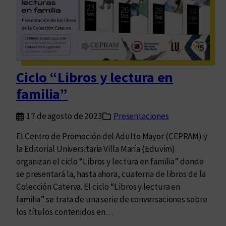
a
s
t
p
a
r
Ciclo “Libros y lectura en
a
familia”
c
e
17 de agosto de 2023
Presentaciones
l
e
El Centro de Promoción del Adulto Mayor (CEPRAM) y
b
la Editorial Universitaria Villa María (Eduvim)
r
organizan el ciclo “Libros y lectura en familia” donde
a
se presentará la, hasta ahora, cuaterna de libros de la
r
Colección Caterva. El ciclo “Libros y lectura en
l
familia” se trata de una serie de conversaciones sobre
a
los títulos contenidos en…
s