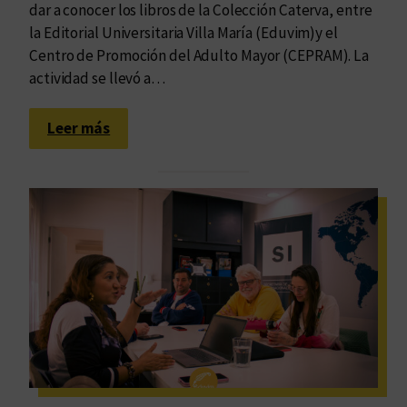
dar a conocer los libros de la Colección Caterva, entre
la Editorial Universitaria Villa María (Eduvim)y el
Centro de Promoción del Adulto Mayor (CEPRAM). La
actividad se llevó a…
:
Leer más
P
o
e
t
a
s
i
n
o
c
e
n