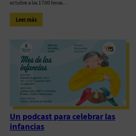
octubre a las 17:00 horas…
:
Leer más
O
d
a
p
a
r
a
l
a
T
u
t
Un podcast para celebrar las
i
infancias