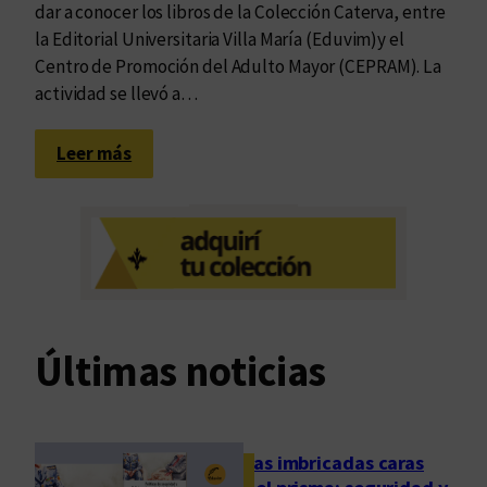
dar a conocer los libros de la Colección Caterva, entre
la Editorial Universitaria Villa María (Eduvim)y el
Centro de Promoción del Adulto Mayor (CEPRAM). La
actividad se llevó a…
:
Leer más
P
o
e
t
a
s
i
Últimas noticias
n
o
c
e
Las imbricadas caras
n