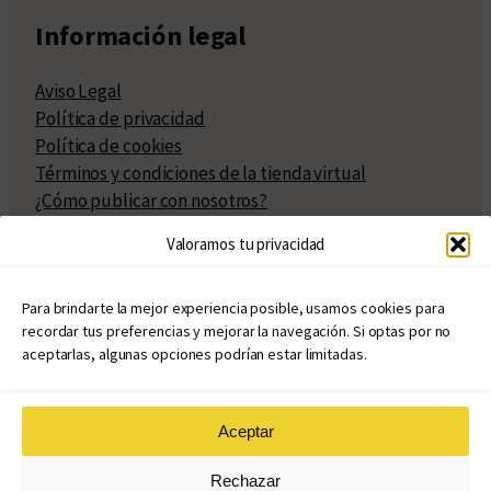
Información legal
Aviso Legal
Política de privacidad
Política de cookies
Términos y condiciones de la tienda virtual
¿Cómo publicar con nosotros?
Compra y venta de derechos
Valoramos tu privacidad
Políticas de publicación
Facturación
Políticas de coedición
Para brindarte la mejor experiencia posible, usamos cookies para
recordar tus preferencias y mejorar la navegación. Si optas por no
Atribuciones
aceptarlas, algunas opciones podrían estar limitadas.
Aceptar
© Copyright 2020 – 2026
Rechazar