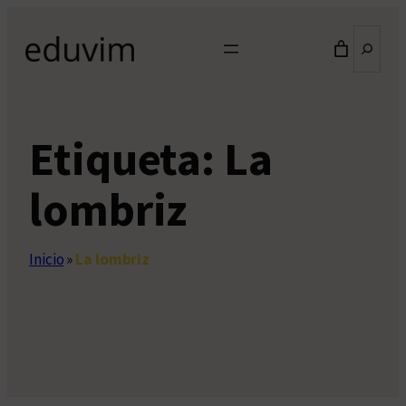
Saltar
Buscar
al
contenido
Etiqueta:
La
lombriz
Inicio
»
La lombriz