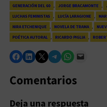
GENERACIÓN DEL 60
, 
JORGE BRACAMONTE
, 
LUCHAS FEMINISTAS
, 
LUCÍA LARAGIONE
, 
MAR
NIRA ETCHENIQUE
, 
NOVELA DE TRAMA
, 
NUEV
POÉTICA AUTORAL
, 
RICARDO PIGLIA
, 
ROBER
Compartir en Facebook
Compartir en LinkedIn
Compartir en Twitter
Compartir en Telegram
Compartir en WhatsApp
Compartir vía Email
Comentarios
Deja una respuesta