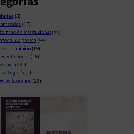
egorías
ebates
(5)
femérides
(17)
formación institucional
(47)
terial de prensa
(98)
ta de opinión
(19)
resentaciones
(15)
eseñas
(131)
n categoría
(1)
xtos literarios
(23)