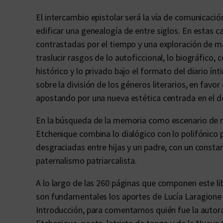
El intercambio epistolar será la vía de comunicaci
edificar una genealogía de entre siglos. En estas ca
contrastadas por el tiempo y una exploración de ma
traslucir rasgos de lo autoficcional, lo biográfico,
histórico y lo privado bajo el formato del diario í
sobre la división de los géneros literarios, en favor
apostando por una nueva estética centrada en el d
En la búsqueda de la memoria como escenario de re
Etchenique combina lo dialógico con lo polifónico p
desgraciadas entre hijas y un padre, con un constant
paternalismo patriarcalista.
A lo largo de las 260 páginas que componen este li
son fundamentales los aportes de Lucía Laragione
Introducción, para comentarnos quién fue la autora