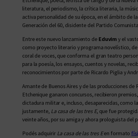
Etchenique, poeta, letrista de tango y de la Nueva 
literatura, el periodismo, la crítica literaria, la mús
activa personalidad de su época, en el ámbito de la 
Generación del 60, disidente del Partido Comunista
Entre este nuevo lanzamiento de
Eduvim
y el vast
como proyecto literario y programa novelístico, de u
coral de voces, que conforma el gran teatro person
para la poesía, los ensayos, cuentos y novelas, reci
reconocimientos por parte de Ricardo Piglia y Andr
Amante de Buenos Aires y de las producciones de Ro
Etchenique ganaron concursos, recibieron premios,
dictadura militar e, incluso, desaparecidas, como l
justamente,
La casa de las tres E
, que fue protegid
veinte años, por su amiga y ahora prologuista del p
Podés adquirir
La casa de las tres E
en formato
fís