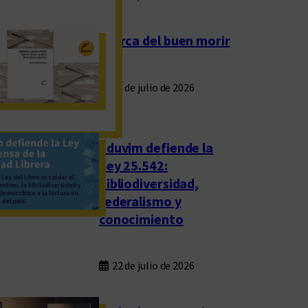
Acerca del buen morir
23 de julio de 2026
Eduvim defiende la
Ley 25.542:
bibliodiversidad,
federalismo y
conocimiento
22 de julio de 2026