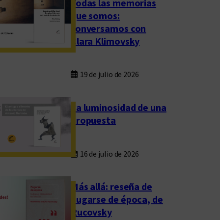
Todas las memorias
que somos:
conversamos con
Clara Klimovsky
19 de julio de 2026
La luminosidad de una
propuesta
16 de julio de 2026
Más allá: reseña de
Fugarse de época, de
Rucovsky