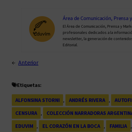
Área de Comunicación, Prensa 
El Área de Comunicación, Prensa y Mar
profesionales dedicados a la información 
newsletter, la generación de contenidos
Editorial.
←
Anterior
Etiquetas:
ALFONSINA STORNI
, 
ANDRÉS RIVERA
, 
AUTOFI
CENSURA
, 
COLECCIÓN NARRADORAS ARGENTIN
EDUVIM
, 
EL CORAZÓN EN LA BOCA
, 
FAMILIA
,