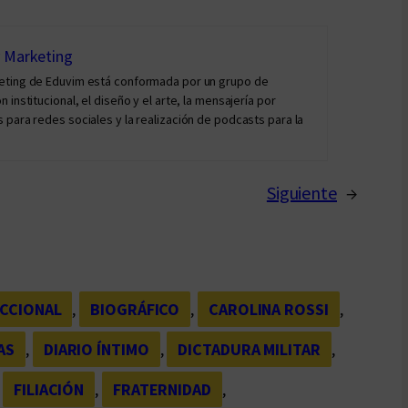
y Marketing
keting de Eduvim está conformada por un grupo de
institucional, el diseño y el arte, la mensajería por
 para redes sociales y la realización de podcasts para la
Siguiente
→
CCIONAL
, 
BIOGRÁFICO
, 
CAROLINA ROSSI
, 
AS
, 
DIARIO ÍNTIMO
, 
DICTADURA MILITAR
, 
 
FILIACIÓN
, 
FRATERNIDAD
, 