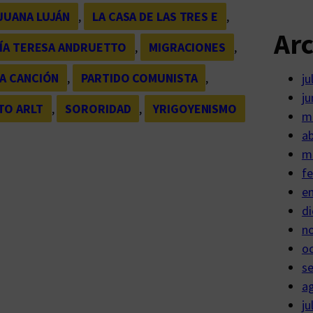
JUANA LUJÁN
, 
LA CASA DE LAS TRES E
, 
Ar
ÍA TERESA ANDRUETTO
, 
MIGRACIONES
, 
A CANCIÓN
, 
PARTIDO COMUNISTA
, 
ju
ju
TO ARLT
, 
SORORIDAD
, 
YRIGOYENISMO
m
ab
m
fe
e
di
n
o
s
a
ju