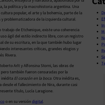
Cat
Canción, ensayista y narradora, apasionada por la
ica, la política y la macrohistoria argentina. Una
D
cultura popular, el arte y la bohemia, parte de la
E
 y problematizadora de la izquierda cultural.
In
o trabajo de Etchenique, existe una coherencia
Ma
so ágil del estilo indirecto libre, con un registro
No
al de su escritura, en la que también hubo lugar
P
biendo interesantes críticas, grandes elogios y
R
és Rivera.
Si
Te
berto Arlt y Alfonsina Storni, las obras de
 pero también fueron censuradas por la
a inédita
El corazón en la boca
. Otra inédita es,
a desde el fallecimiento de Nira, durante casi
resente título, Lucía Laragione.
ico
o en su versión
digital
.