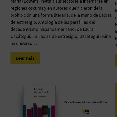
María (Eduvim) invita a sus lectores a internarse en
E
regiones oscuras y en autores que hicieron de la
I
prohibición una forma literaria, de la mano de Lacras
r
de entresiglo. Antología de las parafilias del
E
decadentismo hispanoamericano, de Laura
l
Uzcátegui. En Lacras de entresiglo, Uzcátegui reúne
N
un universo…
T
:
Leer más
A
t
e
r
r
a
d
o