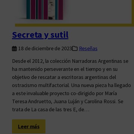
r
p
e
r
Secreta y sutil
o
f
18 de diciembre de 2023
Reseñas
a
Desde el 2012, la colección Narradoras Argentinas se
s
ha mantenido perseverante en el tiempo y en su
c
objetivo de rescatar a escritoras argentinas del
i
ostracismo multifactorial. Una nueva pieza ha llegado
n
a este invaluable proyecto co-dirigido por María
a
Teresa Andruetto, Juana Luján y Carolina Rossi. Se
n
trata de La casa de las tres E, de…
t
e
:
Leer más