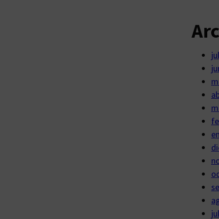
Ar
ju
ju
m
ab
m
fe
e
di
n
o
s
a
ju