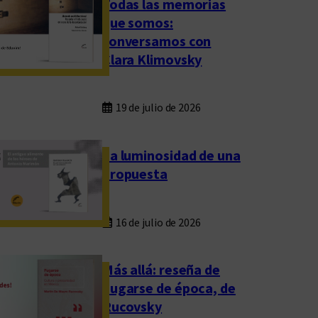
Todas las memorias
que somos:
conversamos con
Clara Klimovsky
19 de julio de 2026
La luminosidad de una
propuesta
16 de julio de 2026
Más allá: reseña de
Fugarse de época, de
Rucovsky