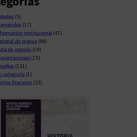
egorías
ebates
(5)
femérides
(17)
formación institucional
(47)
terial de prensa
(98)
ta de opinión
(19)
resentaciones
(15)
eseñas
(131)
n categoría
(1)
xtos literarios
(23)