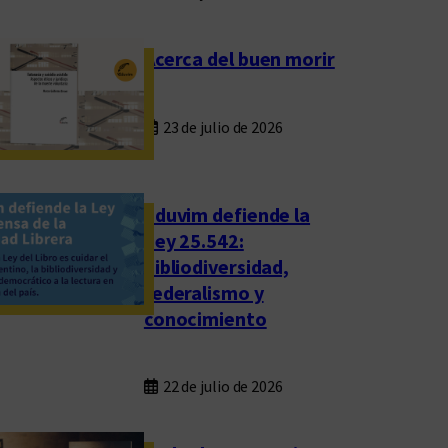
Acerca del buen morir
23 de julio de 2026
Eduvim defiende la
Ley 25.542:
bibliodiversidad,
federalismo y
conocimiento
22 de julio de 2026