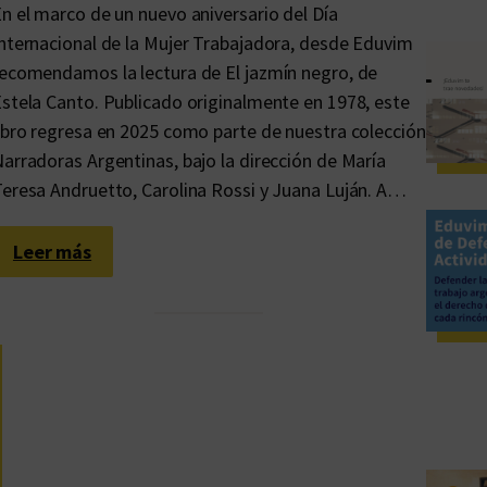
n el marco de un nuevo aniversario del Día
nternacional de la Mujer Trabajadora, desde Eduvim
ecomendamos la lectura de El jazmín negro, de
stela Canto. Publicado originalmente en 1978, este
ibro regresa en 2025 como parte de nuestra colección
arradoras Argentinas, bajo la dirección de María
eresa Andruetto, Carolina Rossi y Juana Luján. A…
:
Leer más
8
M
:
s
e
g
u
i