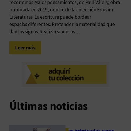
recorremos Malos pensamientos, de Paul Válery, obra
l
publicada en 2019, dentro de la colección Eduvim
o
Literaturas. La escritura puede bordear
a
espacios diferentes. Pretender la materialidad que
c
dan los signos. Realizar sinuosos…
t
u
:
Leer más
a
P
l
a
?
u
l
V
á
l
Últimas noticias
e
r
y
:
Las imbricadas caras