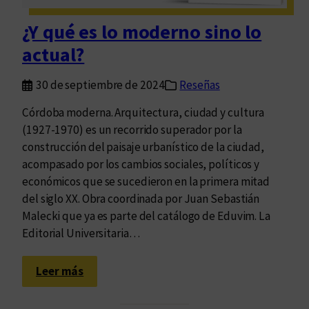
a
c
¿Y qué es lo moderno sino lo
i
actual?
ó
n
30 de septiembre de 2024
Reseñas
d
e
Córdoba moderna. Arquitectura, ciudad y cultura
l
(1927-1970) es un recorrido superador por la
a
construcción del paisaje urbanístico de la ciudad,
d
acompasado por los cambios sociales, políticos y
e
económicos que se sucedieron en la primera mitad
m
del siglo XX. Obra coordinada por Juan Sebastián
o
Malecki que ya es parte del catálogo de Eduvim. La
c
Editorial Universitaria…
r
a
:
Leer más
c
¿
i
Y