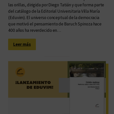
las orillas, dirigida por Diego Tatián y que forma parte
del catálogo de la Editorial Universitaria Villa María
(Eduvim). El universo conceptual de la democracia
que motivó el pensamiento de Baruch Spinoza hace
400 años ha reverdecido en…
:
Leer más
D
e
m
o
c
r
a
t
i
z