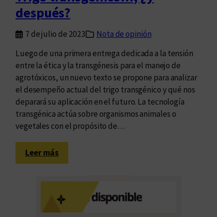
después?
n
l
7 de julio de 2023
Nota de opinión
a
i
Luego de una primera entrega dedicada a la tensión
n
entre la ética y la transgénesis para el manejo de
t
agrotóxicos, un nuevo texto se propone para analizar
e
el desempeño actual del trigo transgénico y qué nos
l
deparará su aplicación en el futuro. La tecnología
i
transgénica actúa sobre organismos animales o
g
vegetales con el propósito de…
e
n
:
Leer más
c
T
i
r
a
i
g
o