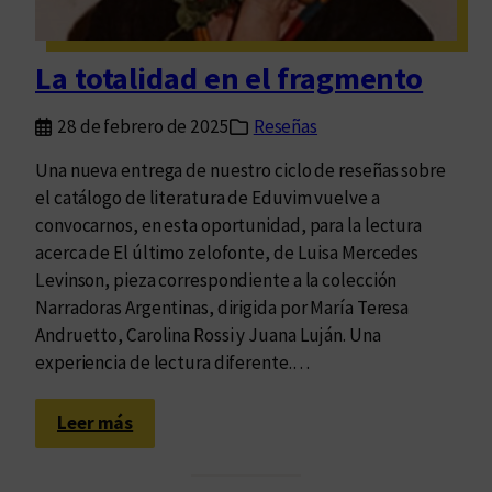
ó
n
c
La totalidad en el fragmento
o
o
28 de febrero de 2025
Reseñas
p
e
Una nueva entrega de nuestro ciclo de reseñas sobre
r
el catálogo de literatura de Eduvim vuelve a
a
convocarnos, en esta oportunidad, para la lectura
t
acerca de El último zelofonte, de Luisa Mercedes
i
Levinson, pieza correspondiente a la colección
v
Narradoras Argentinas, dirigida por María Teresa
a
Andruetto, Carolina Rossi y Juana Luján. Una
a
experiencia de lectura diferente.…
l
o
:
Leer más
s
L
f
a