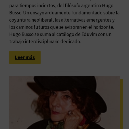
para tiempos inciertos, del filósofo argentino Hugo
Busso. Un ensayo arduamente fundamentado sobre la
coyuntura neoliberal, las alternativas emergentes y
los caminos futuros que se avizoran en el horizonte.
Hugo Busso se suma al catálogo de Eduvim con un
trabajo interdisciplinario dedicado…
:
Leer más
U
n
a
s
o
l
u
c
i