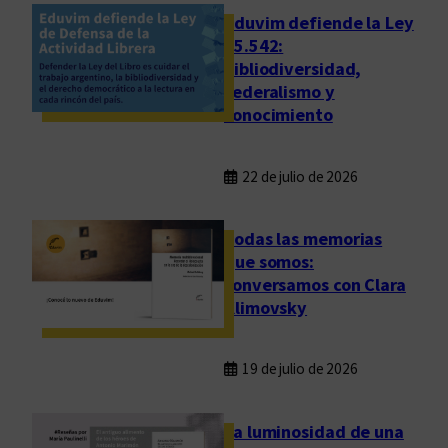
p
Eduvim defiende la Ley
u
25.542:
bibliodiversidad,
é
federalismo y
s
conocimiento
?
22 de julio de 2026
Todas las memorias
que somos:
conversamos con Clara
Klimovsky
19 de julio de 2026
La luminosidad de una