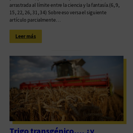
s
e
arrastrada al límite entre la ciencia y la fantasía.(6, 9,
n
15, 22, 26, 31, 34) Sobre eso versa el siguiente
t
artículo parcialmente…
o
:
Leer más
L
o
a
r
t
i
f
i
c
i
a
l
Trigo transgénico…, ¿y
e