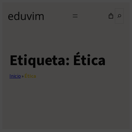
Saltar
Buscar
al
contenido
Etiqueta:
Ética
Inicio
»
Ética