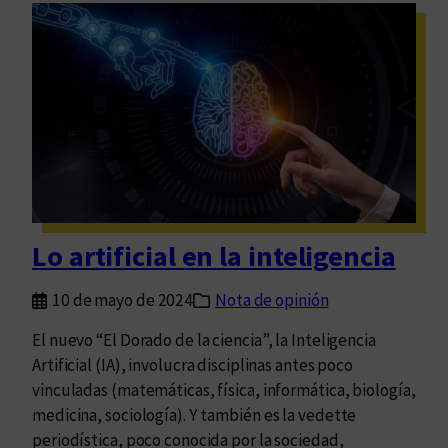
l
t
a
o
g
t
e
a
l
l
o
i
s
d
n
a
e
d
o
e
Lo artificial en la inteligencia
l
n
i
e
10 de mayo de 2024
Nota de opinión
b
l
e
f
El nuevo “El Dorado de la ciencia”, la Inteligencia
r
r
Artificial (IA), involucra disciplinas antes poco
a
a
vinculadas (matemáticas, física, informática, biología,
l
g
medicina, sociología). Y también es la vedette
e
m
periodística, poco conocida por la sociedad,