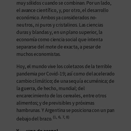
muy sólidos cuando se combinan. Por un lado,
el avance científico, y, por otro, el desarrollo
económico. Ambos ya considerados no-
neutros, ni puros y cristalinos. Las ciencias
duras y blandas y, en un plano superior, la
economía como ciencia social que intenta
separarse del mote de exacta, a pesar de
muchos economistas.
Hoy, el mundo vive los coletazos de la terrible
pandemia por Covid-19; así como del acelerado
cambio climático; de una sequía ecuménica; de
la guerra, de hecho, mundial; del
encarecimiento de los cereales, entre otros
alimentos; y de previsibles y próximas
hambrunas. Y Argentina se posiciona con un pan
(1, 6, 7, 8)
debajo del brazo.