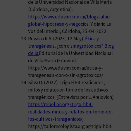
de la Universidad Nacional de Villa María
(Córdoba, Argentina).
https://www.eduvim.com.ar/blog/salud-
global-hipocresia-y-negocios
. Y diario La
Voz del Interior, Córdoba, 25-04-2022.
Rovasio R.A. (2023, 12 May).
Ética y
transgénesis, ¿con o sin agrotóxicos? Blog
de la
Editorial de la Universidad Nacional
de Villa María (Eduvim).
https://www.eduvim.com.ar/etica-y-
transgenesis-con-o-sin-agrotoxicos/
Silva D. (2022). Trigo HB4: realidades,
mitos y relatos en torno de los cultivos
transgénicos. [Entrevista por L. Arelovich].
https://rebelion.org/trigo-hb4-
realidades-mitos-y-relatos-en-torno-de-
los-cultivos-transgenicos/
;
https://tallerecologista.org.ar/trigo-hb4-