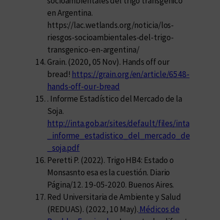
socioambientales del trigo transgénico
en Argentina.
https://lac.wetlands.org/noticia/los-
riesgos-socioambientales-del-trigo-
transgenico-en-argentina/
Grain. (2020, 05 Nov). Hands off our
bread!
https://grain.org/en/article/6548-
hands-off-our-bread
. Informe Estadístico del Mercado de la
Soja.
http://inta.gob.ar/sites/default/files/inta
_informe_estadistico_del_mercado_de
_soja.pdf
Peretti P. (2022). Trigo HB4: Estado o
Monsasnto esa es la cuestión. Diario
Página/12. 19-05-2020. Buenos Aires.
Red Universitaria de Ambiente y Salud
(REDUAS). (2022, 10 May).
Médicos de