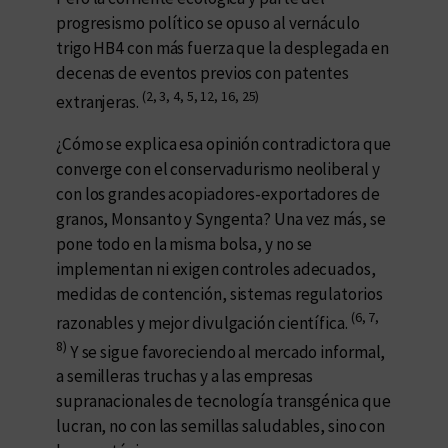
progresismo político se opuso al vernáculo
trigo HB4 con más fuerza que la desplegada en
decenas de eventos previos con patentes
(2, 3, 4, 5, 12, 16, 25)
extranjeras.
¿Cómo se explica esa opinión contradictora que
converge con el conservadurismo neoliberal y
con los grandes acopiadores-exportadores de
granos, Monsanto y Syngenta? Una vez más, se
pone todo en la misma bolsa, y no se
implementan ni exigen controles adecuados,
medidas de contención, sistemas regulatorios
(6, 7,
razonables y mejor divulgación científica.
8)
Y se sigue favoreciendo al mercado informal,
a semilleras truchas y a las empresas
supranacionales de tecnología transgénica que
lucran, no con las semillas saludables, sino con