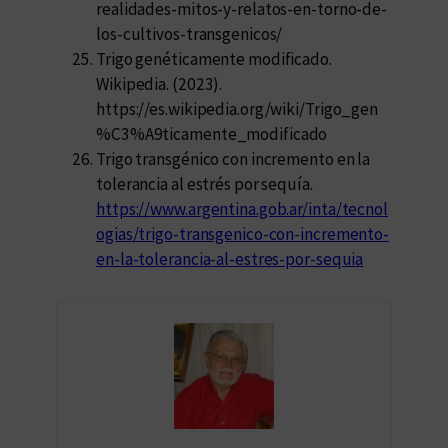
realidades-mitos-y-relatos-en-torno-de-
los-cultivos-transgenicos/
Trigo genéticamente modificado.
Wikipedia. (2023).
https://es.wikipedia.org/wiki/Trigo_gen
%C3%A9ticamente_modificado
Trigo transgénico con incremento en la
tolerancia al estrés por sequía.
https://www.argentina.gob.ar/inta/tecnol
ogias/trigo-transgenico-con-incremento-
en-la-tolerancia-al-estres-por-sequia