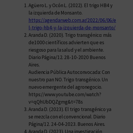
Agüero L. y Ocón L. (2022). El trigo HB4 y
la izquierda de Monsanto.
https://agendarweb.com.ar/2022/06/06/e
l-trigo-hb4-y-la-izquierda-de-monsanto/
Aranda D. (2020). Trigo transgénico: más
de1000 científicos advierten que es
riesgoso para la salud y el ambiente.
Diario Página/12. 28-10-2020 Buenos
Aires.
Audiencia Pública Autoconvocada: Con
nuestro pan NO. Trigo transgénico. Un
nuevo emergente del agronegocio.
https://www.youtube.com/watch?
v=qQhUbDQZgmg&t=78s
Aranda D. (2023). El trigo transgénico ya
se mezcla con el convencional. Diario
Página/12. 24-04-2023. Buenos Aires.
Aranda D. (2023). Una investigación