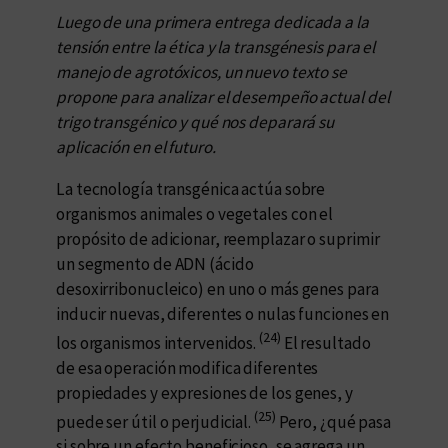
Luego de una primera entrega dedicada a la
tensión entre la ética y la transgénesis para el
manejo de agrotóxicos, un nuevo texto se
propone para analizar el desempeño actual del
trigo transgénico y qué nos deparará su
aplicación en el futuro.
La tecnología transgénica actúa sobre
organismos animales o vegetales con el
propósito de adicionar, reemplazar o suprimir
un segmento de ADN (ácido
desoxirribonucleico) en uno o más genes para
inducir nuevas, diferentes o nulas funciones en
(24)
los organismos intervenidos.
El resultado
de esa operación modifica diferentes
propiedades y expresiones de los genes, y
(25)
puede ser útil o perjudicial.
Pero, ¿qué pasa
si sobre un efecto beneficioso, se agrega un