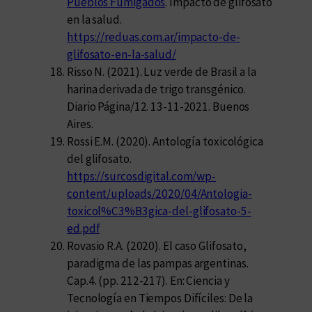
Pueblos Fumigados
. Impacto de glifosato
en la salud.
https://reduas.com.ar/impacto-de-
glifosato-en-la-salud/
Risso N. (2021). Luz verde de Brasil a la
harina derivada de trigo transgénico.
Diario Página/12. 13-11-2021. Buenos
Aires.
Rossi E.M. (2020). Antología toxicológica
del glifosato.
https://surcosdigital.com/wp-
content/uploads/2020/04/Antologia-
toxicol%C3%B3gica-del-glifosato-5-
ed.pdf
Rovasio R.A. (2020). El caso Glifosato,
paradigma de las pampas argentinas.
Cap.4. (pp. 212-217). En: Ciencia y
Tecnología en Tiempos Difíciles: De la