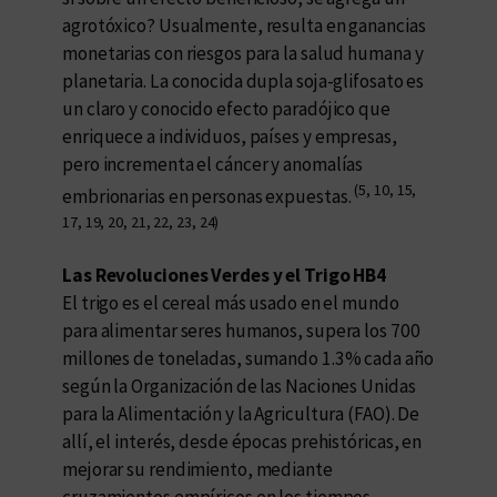
agrotóxico? Usualmente, resulta en ganancias
monetarias con riesgos para la salud humana y
planetaria. La conocida dupla soja-glifosato es
un claro y conocido efecto paradójico que
enriquece a individuos, países y empresas,
pero incrementa el cáncer y anomalías
(5, 10, 15,
embrionarias en personas expuestas.
17, 19, 20, 21, 22, 23, 24)
Las Revoluciones Verdes y el Trigo HB4
El trigo es el cereal más usado en el mundo
para alimentar seres humanos, supera los 700
millones de toneladas, sumando 1.3% cada año
según la Organización de las Naciones Unidas
para la Alimentación y la Agricultura (FAO). De
allí, el interés, desde épocas prehistóricas, en
mejorar su rendimiento, mediante
cruzamientos empíricos en los tiempos