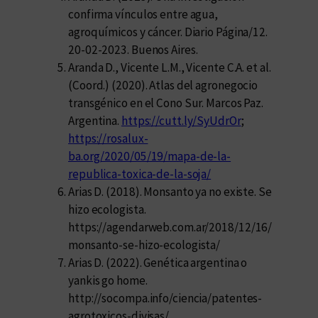
confirma vínculos entre agua,
agroquímicos y cáncer. Diario Página/12.
20-02-2023. Buenos Aires.
Aranda D., Vicente L.M., Vicente C.A. et al.
(Coord.) (2020). Atlas del agronegocio
transgénico en el Cono Sur. Marcos Paz.
Argentina.
https://cutt.ly/SyUdrOr
;
https://rosalux-
ba.org/2020/05/19/mapa-de-la-
republica-toxica-de-la-soja/
Arias D. (2018). Monsanto ya no existe. Se
hizo ecologista.
https://agendarweb.com.ar/2018/12/16/
monsanto-se-hizo-ecologista/
Arias D. (2022). Genética argentina o
yankis go home.
http://socompa.info/ciencia/patentes-
agrotoxicos-divisas/