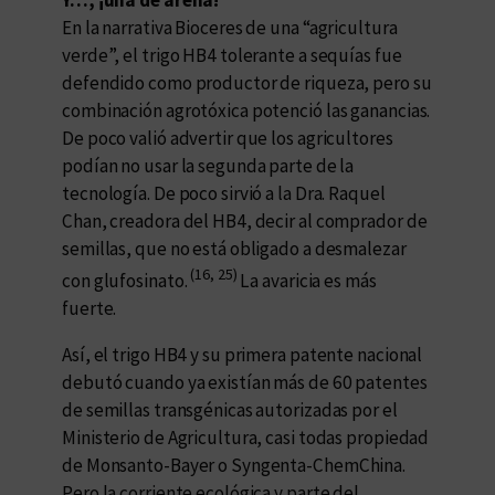
Y…, ¡una de arena!
En la narrativa Bioceres de una “agricultura
verde”, el trigo HB4 tolerante a sequías fue
defendido como productor de riqueza, pero su
combinación agrotóxica potenció las ganancias.
De poco valió advertir que los agricultores
podían no usar la segunda parte de la
tecnología. De poco sirvió a la Dra. Raquel
Chan, creadora del HB4, decir al comprador de
semillas, que no está obligado a desmalezar
(16, 25)
con glufosinato.
La avaricia es más
fuerte.
Así, el trigo HB4 y su primera patente nacional
debutó cuando ya existían más de 60 patentes
de semillas transgénicas autorizadas por el
Ministerio de Agricultura, casi todas propiedad
de Monsanto-Bayer o Syngenta-ChemChina.
Pero la corriente ecológica y parte del