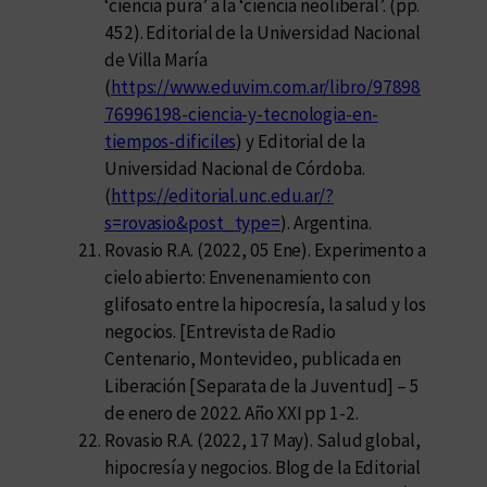
‘ciencia pura’ a la ‘ciencia neoliberal’. (pp.
452). Editorial de la Universidad Nacional
de Villa María
(
https://www.eduvim.com.ar/libro/97898
76996198-ciencia-y-tecnologia-en-
tiempos-dificiles
) y Editorial de la
Universidad Nacional de Córdoba.
(
https://editorial.unc.edu.ar/?
s=rovasio&post_type=
). Argentina.
Rovasio R.A. (2022, 05 Ene). Experimento a
cielo abierto: Envenenamiento con
glifosato entre la hipocresía, la salud y los
negocios. [Entrevista de Radio
Centenario, Montevideo, publicada en
Liberación [Separata de la Juventud] – 5
de enero de 2022. Año XXI pp 1-2.
Rovasio R.A. (2022, 17 May). Salud global,
hipocresía y negocios. Blog de la Editorial