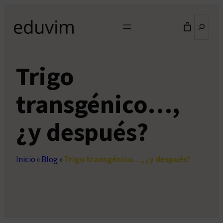
Saltar
Buscar
al
contenido
Trigo
transgénico…,
¿y después?
Inicio
»
Blog
»
Trigo transgénico…, ¿y después?