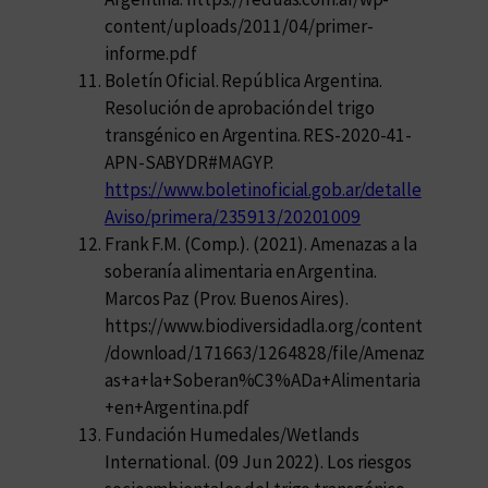
content/uploads/2011/04/primer-
informe.pdf
Boletín Oficial. República Argentina.
Resolución de aprobación del trigo
transgénico en Argentina. RES-2020-41-
APN-SABYDR#MAGYP.
https://www.boletinoficial.gob.ar/detalle
Aviso/primera/235913/20201009
Frank F.M. (Comp.). (2021). Amenazas a la
soberanía alimentaria en Argentina.
Marcos Paz (Prov. Buenos Aires).
https://www.biodiversidadla.org/content
/download/171663/1264828/file/Amenaz
as+a+la+Soberan%C3%ADa+Alimentaria
+en+Argentina.pdf
Fundación Humedales/Wetlands
International. (09 Jun 2022). Los riesgos