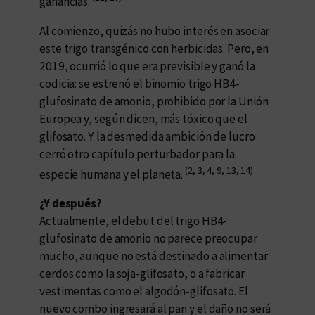
ganancias.
Al comienzo, quizás no hubo interés en asociar
este trigo transgénico con herbicidas. Pero, en
2019, ocurrió lo que era previsible y ganó la
codicia: se estrenó el binomio trigo HB4-
glufosinato de amonio, prohibido por la Unión
Europea y, según dicen, más tóxico que el
glifosato. Y la desmedida ambición de lucro
cerró otro capítulo perturbador para la
(2, 3, 4, 9, 13, 14)
especie humana y el planeta.
¿Y después?
Actualmente, el debut del trigo HB4-
glufosinato de amonio no parece preocupar
mucho, aunque no está destinado a alimentar
cerdos como la soja-glifosato, o a fabricar
vestimentas como el algodón-glifosato. El
nuevo combo ingresará al pan y el daño no será