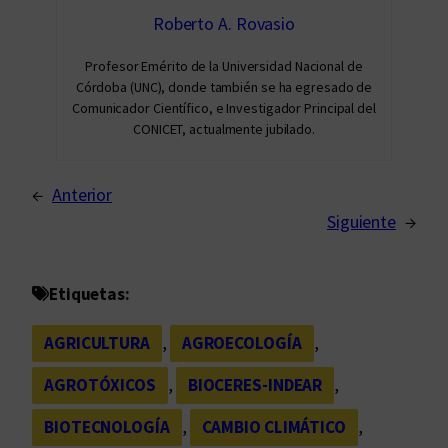
Roberto A. Rovasio
Profesor Emérito de la Universidad Nacional de
Córdoba (UNC), donde también se ha egresado de
Comunicador Científico, e Investigador Principal del
CONICET, actualmente jubilado.
←
Anterior
Siguiente
→
Etiquetas:
AGRICULTURA
, 
AGROECOLOGÍA
, 
AGROTÓXICOS
, 
BIOCERES-INDEAR
, 
BIOTECNOLOGÍA
, 
CAMBIO CLIMÁTICO
, 