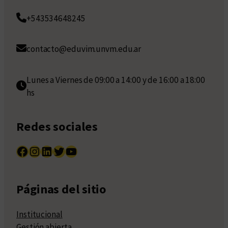
+543534648245
contacto@eduvim.unvm.edu.ar
Lunes a Viernes de 09:00 a 14:00 y de 16:00 a 18:00
hs
Redes sociales
Facebook
Instagram
LinkedIn
Twitter
YouTube
Páginas del sitio
Institucional
Gestión abierta