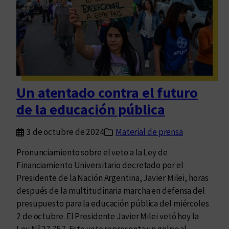
r
c
a
a
p
t
u
o
b
r
l
i
i
a
Un atentado contra el futuro
c
e
a
de la educación pública
x
r
c
e
3 de octubre de 2024
Material de prensa
l
n
u
Pronunciamiento sobre el veto a la Ley de
E
s
Financiamiento Universitario decretado por el
d
i
Presidente de la Nación Argentina, Javier Milei, horas
u
v
después de la multitudinaria marcha en defensa del
v
a
presupuesto para la educación pública del miércoles
i
p
2 de octubre. El Presidente Javier Milei vetó hoy la
m
a
Ley Nº 27.757. Este veto representa un golpe al…