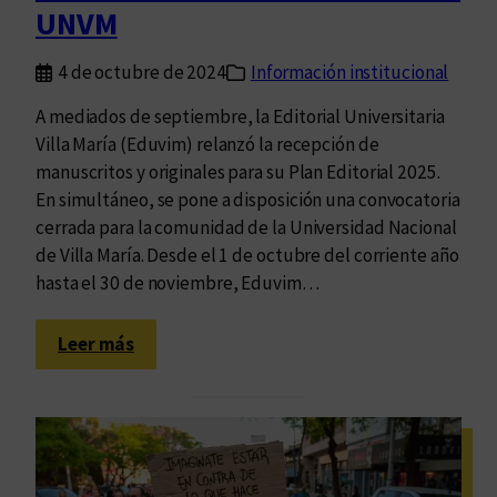
v
M
UNVM
o
a
c
r
4 de octubre de 2024
Información institucional
a
í
t
a
A mediados de septiembre, la Editorial Universitaria
o
Villa María (Eduvim) relanzó la recepción de
r
manuscritos y originales para su Plan Editorial 2025.
i
En simultáneo, se pone a disposición una convocatoria
a
cerrada para la comunidad de la Universidad Nacional
c
de Villa María. Desde el 1 de octubre del corriente año
e
hasta el 30 de noviembre, Eduvim…
r
r
:
Leer más
a
C
d
o
a
n
p
v
a
o