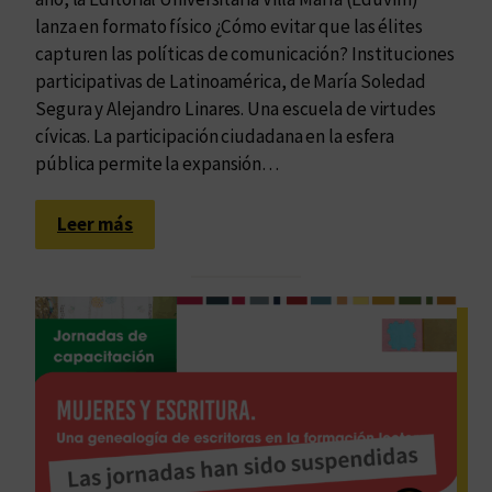
m
a
lanza en formato físico ¿Cómo evitar que las élites
i
i
capturen las políticas de comunicación? Instituciones
r
n
participativas de Latinoamérica, de María Soledad
a
t
Segura y Alejandro Linares. Una escuela de virtudes
d
e
cívicas. La participación ciudadana en la esfera
a
r
pública permite la expansión…
q
i
u
o
:
Leer más
e
r
U
i
d
n
n
e
a
d
l
e
a
a
s
g
c
c
a
o
u
s
l
e
o
e
l
b
c