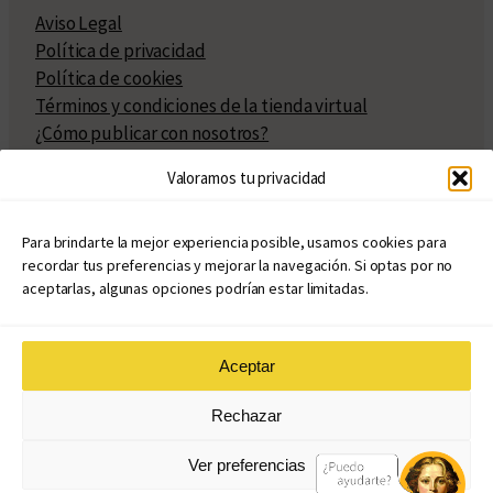
Aviso Legal
Política de privacidad
Política de cookies
Términos y condiciones de la tienda virtual
¿Cómo publicar con nosotros?
Compra y venta de derechos
Valoramos tu privacidad
Políticas de publicación
Facturación
Políticas de coedición
Para brindarte la mejor experiencia posible, usamos cookies para
recordar tus preferencias y mejorar la navegación. Si optas por no
Atribuciones
aceptarlas, algunas opciones podrían estar limitadas.
Aceptar
© Copyright 2020 – 2026
Rechazar
eduvim.com.ar
| Todos los derechos reservados
Ver preferencias
Diseño web: Llama Creativa