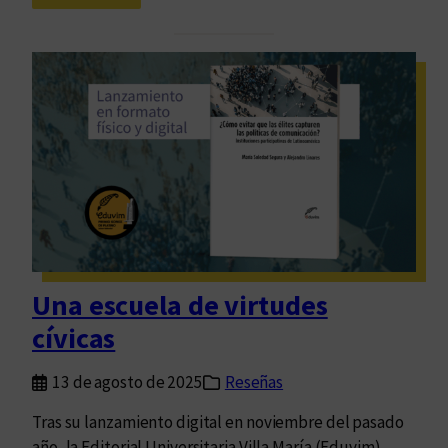
C
i
u
s
a
e
n
ñ
d
o
o
d
e
e
l
t
t
a
e
p
x
a
t
y
Una escuela de virtudes
o
m
cívicas
e
a
s
q
13 de agosto de 2025
Reseñas
u
u
n
e
Tras su lanzamiento digital en noviembre del pasado
a
t
año, la Editorial Universitaria Villa María (Eduvim)