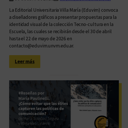
La Editorial Universitaria Villa María (Eduvim) convoca
a diseñadores gráficos a presentar propuestas para la
identidad visual de la colección Tecno-cultura en la
Escuela, las cuales se recibirán desde el 30 de abril
hasta el 22 de mayo de 2026 en
contacto@eduvim.unvm.edu.ar.
:
Leer más
C
o
n
v
o
c
a
t
o