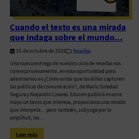
r
i
a
Cuando el texto es una mirada
n
que indaga sobre el mundo…
a
c
15 de octubre de 2025
Reseñas
i
o
Una nueva entrega de nuestro ciclo de reseñas nos
n
convoca nuevamente, en esta oportunidad para
a
adentrarnos en ¿Cómo evitar que las élites capturen
l
las políticas de comunicación?, de María Soledad
p
Segura y Alejandro Linares. Eduvim publicó en este
a
mayo un texto que interesa, proporciona una mirada
r
que interpela… pero también, subyuga por la
a
amplitud, las…
e
l
:
Leer más
d