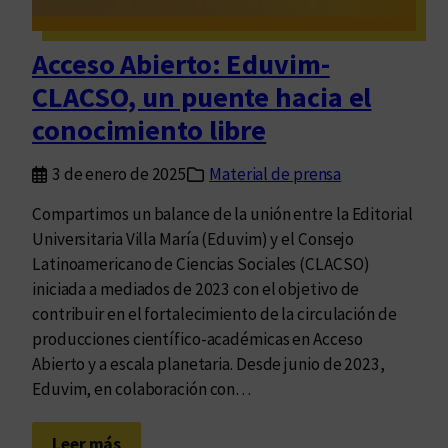
t
v
u
o
r
Acceso Abierto: Eduvim-
c
a
CLACSO, un puente hacia el
a
”
t
conocimiento libre
o
r
3 de enero de 2025
Material de prensa
i
Compartimos un balance de la unión entre la Editorial
a
Universitaria Villa María (Eduvim) y el Consejo
i
Latinoamericano de Ciencias Sociales (CLACSO)
n
iniciada a mediados de 2023 con el objetivo de
t
contribuir en el fortalecimiento de la circulación de
e
producciones científico-académicas en Acceso
r
Abierto y a escala planetaria. Desde junio de 2023,
n
Eduvim, en colaboración con…
a
p
:
a
Leer más