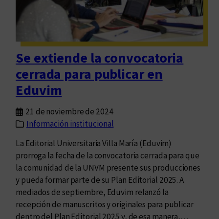
i
h
n
a
a
c
u
i
Se extiende la convocatoria
g
a
cerrada para publicar en
u
e
r
l
Eduvim
ó
c
s
o
21 de noviembre de 2024
u
n
Información institucional
s
o
La Editorial Universitaria Villa María (Eduvim)
l
c
prorroga la fecha de la convocatoria cerrada para que
i
i
la comunidad de la UNVM presente sus producciones
b
m
y pueda formar parte de su Plan Editorial 2025. A
r
i
mediados de septiembre, Eduvim relanzó la
e
e
recepción de manuscritos y originales para publicar
r
n
dentro del Plan Editorial 2025 y, de esa manera,…
í