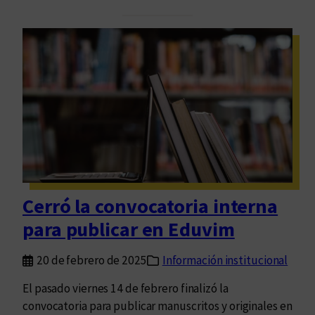
e
n
s
l
u
a
s
E
p
s
e
c
n
u
d
e
e
l
n
a
l
Cerró la convocatoria interna
a
para publicar en Eduvim
s
J
20 de febrero de 2025
Información institucional
o
r
El pasado viernes 14 de febrero finalizó la
n
convocatoria para publicar manuscritos y originales en