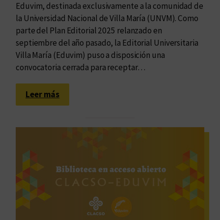
a
Eduvim, destinada exclusivamente a la comunidad de
d
la Universidad Nacional de Villa María (UNVM). Como
a
parte del Plan Editorial 2025 relanzado en
s
septiembre del año pasado, la Editorial Universitaria
“
Villa María (Eduvim) puso a disposición una
M
convocatoria cerrada para receptar…
u
j
:
Leer más
e
C
r
e
e
r
s
r
y
ó
E
l
s
a
c
c
r
o
i
n