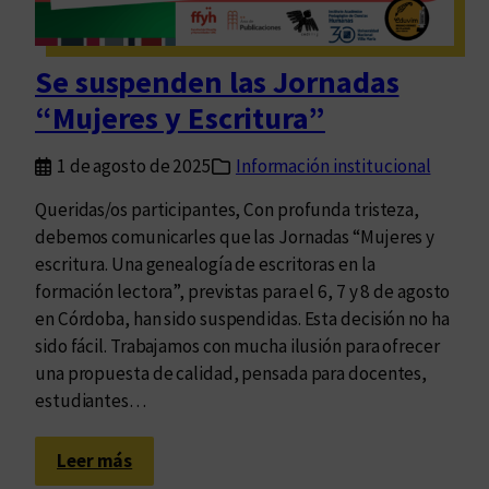
a
r
c
d
e
i
e
e
Se suspenden las Jornadas
ó
v
l
n
“Mujeres y Escritura”
i
m
T
r
u
e
1 de agosto de 2025
Información institucional
t
n
c
u
d
Queridas/os participantes, Con profunda tristeza,
n
d
o
debemos comunicarles que las Jornadas “Mujeres y
o
e
…
escritura. Una genealogía de escritoras en la
-
s
formación lectora”, previstas para el 6, 7 y 8 de agosto
c
c
en Córdoba, han sido suspendidas. Esta decisión no ha
u
í
sido fácil. Trabajamos con mucha ilusión para ofrecer
l
v
una propuesta de calidad, pensada para docentes,
t
i
estudiantes…
u
c
r
a
:
Leer más
a
s
S
e