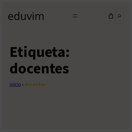
Saltar
Buscar
al
contenido
Etiqueta:
docentes
Inicio
»
docentes