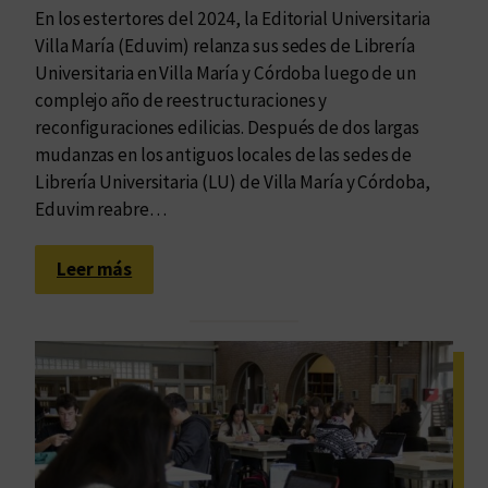
En los estertores del 2024, la Editorial Universitaria
i
Villa María (Eduvim) relanza sus sedes de Librería
m
Universitaria en Villa María y Córdoba luego de un
-
complejo año de reestructuraciones y
C
reconfiguraciones edilicias. Después de dos largas
L
mudanzas en los antiguos locales de las sedes de
A
Librería Universitaria (LU) de Villa María y Córdoba,
C
Eduvim reabre…
S
O
:
,
Leer más
E
u
d
n
u
p
v
u
i
e
m
n
r
t
e
e