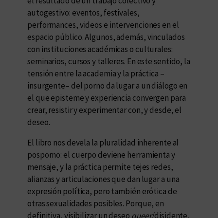
el resultado de un trabajo colectivo y
autogestivo: eventos, festivales,
performances, videos e intervenciones en el
espacio público. Algunos, además, vinculados
con instituciones académicas o culturales:
seminarios, cursos y talleres. En este sentido, la
tensión entre la academia y la práctica –
insurgente– del porno da lugar a un diálogo en
el que episteme y experiencia convergen para
crear, resistir y experimentar con, y desde, el
deseo.
El libro nos devela la pluralidad inherente al
posporno: el cuerpo deviene herramienta y
mensaje, y la práctica permite tejes redes,
alianzas y articulaciones que dan lugar a una
expresión política, pero también erótica de
otras sexualidades posibles. Porque, en
definitiva, visibilizar un deseo
queer
/disidente,