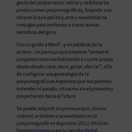
gesto del propio texto: militar y visibilizar las
producciones pospornográficas, forjando una
obra en la que política, arte y sexualidad se
conjugan para invitarnos a trazar nuevas
narrativas del goce.
Con un guiño a Woolf –y en palabras de la
autora–
Un porno propio
propone “pensar el
posporno como esa habitación o cuarto propio
desde donde crear, decir, gozar, afectar”, a fin
de configurar una genealogía de la
pospornografía en Argentina que nos permita
entender el pasado, situarnos en el presente y
proyectarnos hacia el futuro.
Se puede adquirir
Un porno propio. Escena
cultural, activismo y sexualidades en la
pospornografía en Argentina (2011-2018)
en
formato
impreso
o en su versión
digital
.