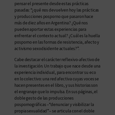
pensar el presente desde estas prácticas
pasadas: “¿qué nos devuelven hoy las prácticas
y producciones posporno que pasaron hace
más de diez años en Argentina? ¿Qué nos
pueden aportar estas experiencias para
enfrentar el contexto actual? ¿Cuál es la huella
posporno en las formas de resistencia, afecto y
activismo sexodisidente actuales?”.
Cabe destacar el carácter reflexivo-afectivo de
la investigación. Un trabajo que nace desde una
experiencia individual, para encontrar su eco
en lo colectivo: una red afectiva cuyas voces se
hacen presentes en el libro, y sus historias son
el engranaje que lo impulsa. En sus páginas, el
doble gesto de las producciones
pospornográficas –“denunciar y visibilizar la
propia sexualidad”– se articula con el doble