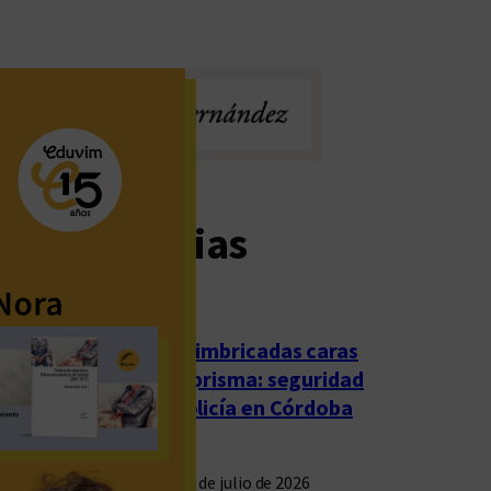
imas noticias
Las imbricadas caras
del prisma: seguridad
y policía en Córdoba
23 de julio de 2026