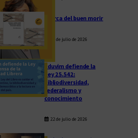
Acerca del buen morir
23 de julio de 2026
Eduvim defiende la
Ley 25.542:
bibliodiversidad,
federalismo y
conocimiento
22 de julio de 2026