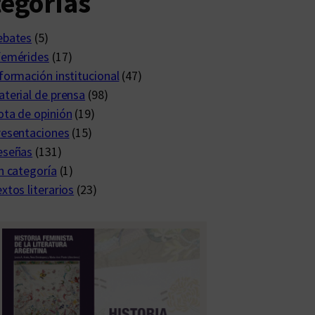
egorías
ebates
(5)
femérides
(17)
formación institucional
(47)
terial de prensa
(98)
ta de opinión
(19)
resentaciones
(15)
eseñas
(131)
n categoría
(1)
xtos literarios
(23)