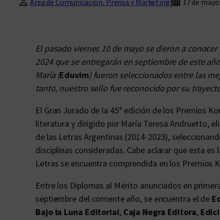
|
Área de Comunicación, Prensa y Marketing
17 de mayo
El pasado viernes 10 de mayo se dieron a conocer 
2024 que se entregarán en septiembre de este año. C
María (
Eduvim
) fueron seleccionados entre las mej
tanto, nuestro sello fue reconocido por su trayecto
El Gran Jurado de la 45° edición de los Premios K
literatura y dirigido por María Teresa Andruetto, e
de las Letras Argentinas (2014-2023), seleccionand
disciplinas consideradas. Cabe aclarar que esta es l
Letras se encuentra comprendida en los Premios 
Entre los Diplomas al Mérito anunciados en primer
septiembre del corriente año, se encuentra el de
E
Bajo la Luna Editorial
,
Caja Negra Editora
,
Edic