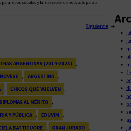
 para redes sociales y la realización de podcasts para la
Ar
Siguiente
→
ju
ju
m
ab
TRAS ARGENTINAS (2014-2023)
, 
m
fe
ENOVESE
, 
ARGENTINA
, 
e
di
A
, 
CHICOS QUE VUELVEN
, 
n
DIPLOMAS AL MÉRITO
, 
o
s
RIA Y PÚBLICA
, 
EDUVIM
, 
a
CIELA BATTICUORE
, 
GRAN JURADO
, 
ju