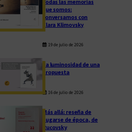
Todas las memorias
que somos:
conversamos con
Clara Klimovsky
19 de julio de 2026
La luminosidad de una
propuesta
16 de julio de 2026
Más allá: reseña de
Fugarse de época, de
Rucovsky