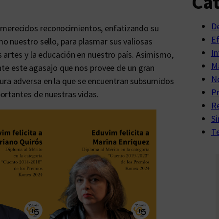
Cat
D
us merecidos reconocimientos, enfatizando su
E
omo nuestro sello, para plasmar sus valiosas
In
as artes y la educación en nuestro país. Asimismo,
Ma
te este agasajo que nos provee de un gran
No
tura adversa en la que se encuentran subsumidos
P
mportantes de nuestras vidas.
R
Si
Te