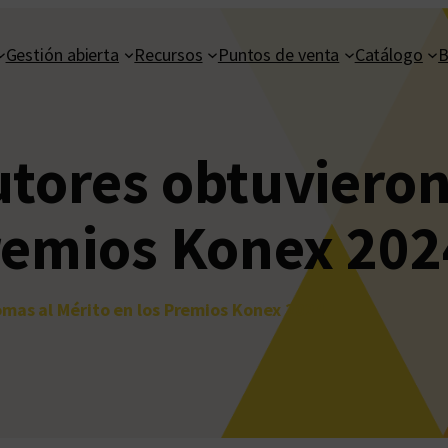
Gestión abierta
Recursos
Puntos de venta
Catálogo
B
utores obtuvieron
Premios Konex 202
omas al Mérito en los Premios Konex 2024