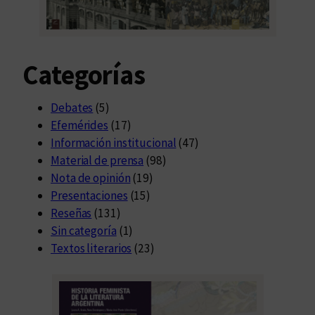
2
4
Categorías
Debates
(5)
Efemérides
(17)
Información institucional
(47)
Material de prensa
(98)
Nota de opinión
(19)
Presentaciones
(15)
Reseñas
(131)
Sin categoría
(1)
Textos literarios
(23)