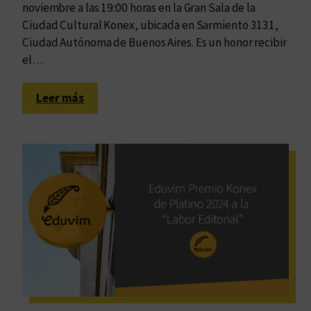
noviembre a las 19:00 horas en la Gran Sala de la
Ciudad Cultural Konex, ubicada en Sarmiento 3131,
Ciudad Autónoma de Buenos Aires. Es un honor recibir
el…
:
Leer más
P
a
l
a
b
r
a
s
d
e
P
l