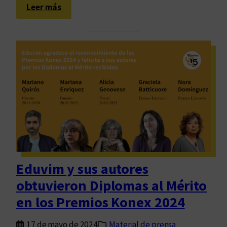
:
Leer más
U
n
t
r
i
p
l
e
r
e
c
o
Eduvim y sus autores
n
obtuvieron Diplomas al Mérito
o
c
en los Premios Konex 2024
i
m
17 de mayo de 2024
Material de prensa