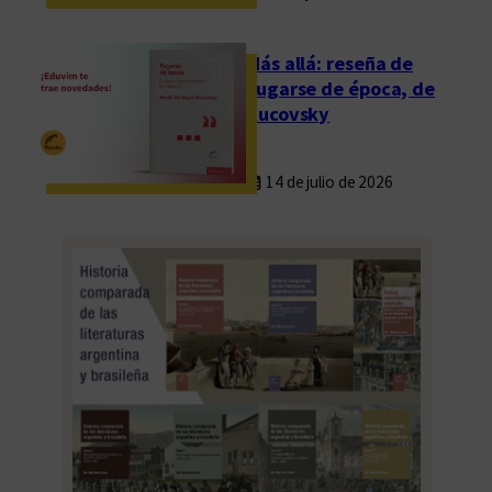
n
l
Más allá: reseña de
o
Fugarse de época, de
s
Rucovsky
P
r
14 de julio de 2026
e
m
i
o
s
K
o
n
e
x
2
0