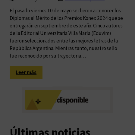
i
El pasado viernes 10 de mayo se dieron a conocer los
e
Diplomas al Mérito de los Premios Konex 2024 que se
n
entregarán en septiembre de este año. Cinco autores
t
de la Editorial Universitaria Villa María (Eduvim)
o
fueron seleccionados entre las mejores letras de la
República Argentina. Mientras tanto, nuestro sello
fue reconocido por su trayectoria…
:
Leer más
E
d
u
v
i
m
y
Últimas noticias
s