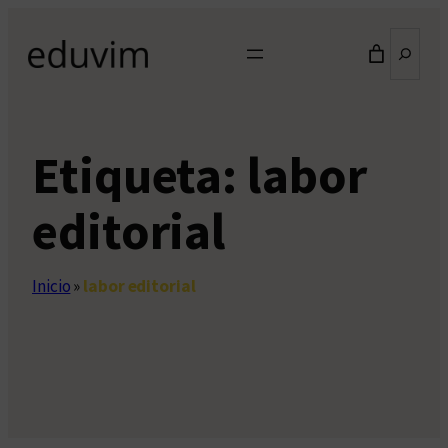
Saltar
Buscar
al
contenido
Etiqueta:
labor
editorial
Inicio
»
labor editorial