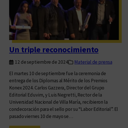
m
s
e
t
i
ñ
e
Un triple reconocimiento
d
e
12 de septiembre de 2024
Material de prensa
P
l
El martes 10 de septiembre fue la ceremonia de
a
entrega de los Diplomas al Mérito de los Premios
t
Konex 2024. Carlos Gazzera, Director del Grupo
i
Editorial Eduvim, y Luis Negretti, Rector de la
n
Universidad Nacional de Villa María, recibieron la
o
condecoración para el sello por su “Labor Editorial”. El
pasado viernes 10 de mayo se…