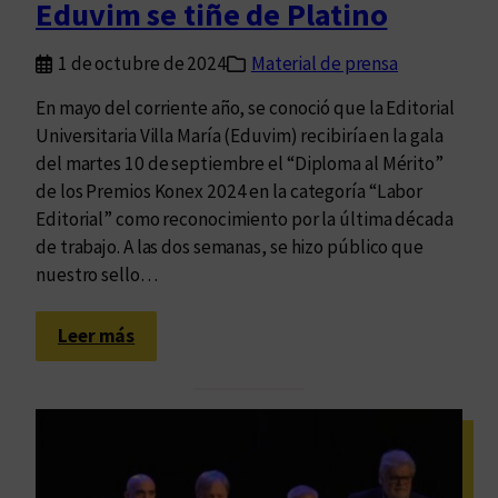
Eduvim se tiñe de Platino
a
t
1 de octubre de 2024
Material de prensa
i
n
En mayo del corriente año, se conoció que la Editorial
o
Universitaria Villa María (Eduvim) recibiría en la gala
del martes 10 de septiembre el “Diploma al Mérito”
de los Premios Konex 2024 en la categoría “Labor
Editorial” como reconocimiento por la última década
de trabajo. A las dos semanas, se hizo público que
nuestro sello…
:
Leer más
E
d
u
v
i