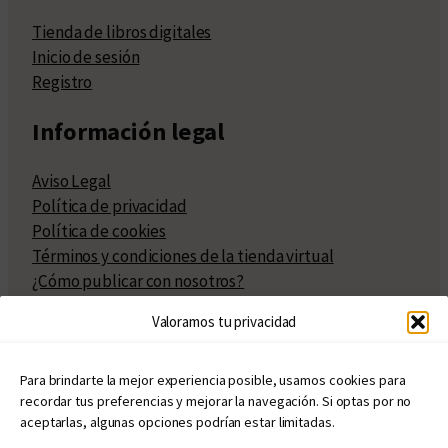
Tienda de libros digitales
Inicio de sesión
Registro
Información legal
Aviso Legal
Política de privacidad
Política de cookies
Términos y condiciones de la tienda virtual
¿Cómo publicar con nosotros?
Compra y venta de derechos
Valoramos tu privacidad
Políticas de publicación
Facturación
Políticas de coedición
Para brindarte la mejor experiencia posible, usamos cookies para
recordar tus preferencias y mejorar la navegación. Si optas por no
Atribuciones
aceptarlas, algunas opciones podrían estar limitadas.