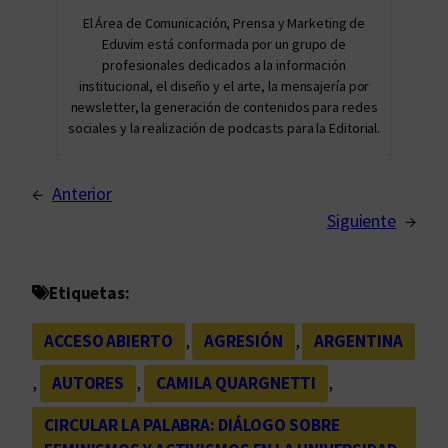
El Área de Comunicación, Prensa y Marketing de
Eduvim está conformada por un grupo de
profesionales dedicados a la información
institucional, el diseño y el arte, la mensajería por
newsletter, la generación de contenidos para redes
sociales y la realización de podcasts para la Editorial.
←
Anterior
Siguiente
→
Etiquetas:
ACCESO ABIERTO
, 
AGRESIÓN
, 
ARGENTINA
, 
AUTORES
, 
CAMILA QUARGNETTI
, 
CIRCULAR LA PALABRA: DIÁLOGO SOBRE