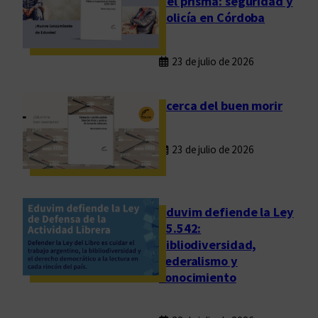
del prisma: seguridad y
policía en Córdoba
23 de julio de 2026
Acerca del buen morir
23 de julio de 2026
Eduvim defiende la Ley
25.542:
bibliodiversidad,
federalismo y
conocimiento