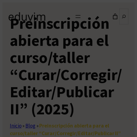
Saltar
Buscar
al
Preinscripción
contenido
abierta para el
curso/taller
“Curar/Corregir/
Editar/Publicar
II” (2025)
Inicio
»
Blog
»
Preinscripción abierta para el
curso/taller “Curar/Corregir/Editar/Publicar II”