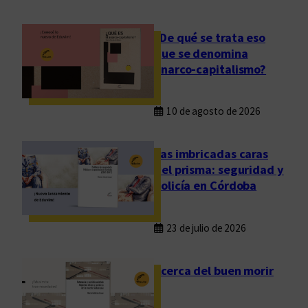
¿De qué se trata eso
que se denomina
anarco-capitalismo?
10 de agosto de 2026
Las imbricadas caras
del prisma: seguridad y
policía en Córdoba
23 de julio de 2026
Acerca del buen morir