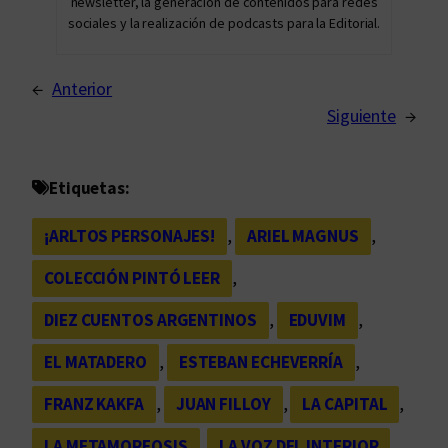
newsletter, la generación de contenidos para redes
sociales y la realización de podcasts para la Editorial.
←
Anterior
Siguiente
→
Etiquetas:
¡ARLTOS PERSONAJES!
, 
ARIEL MAGNUS
, 
COLECCIÓN PINTÓ LEER
, 
DIEZ CUENTOS ARGENTINOS
, 
EDUVIM
, 
EL MATADERO
, 
ESTEBAN ECHEVERRÍA
, 
FRANZ KAKFA
, 
JUAN FILLOY
, 
LA CAPITAL
, 
LA METAMORFOSIS
, 
LA VOZ DEL INTERIOR
, 