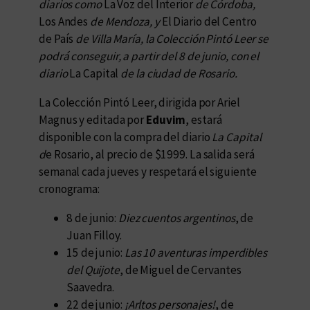
diarios como
La Voz del Interior
de Córdoba,
Los Andes
de Mendoza, y
El Diario del Centro
de País
de Villa María, la Colección Pintó Leer se
podrá conseguir, a partir del 8 de junio, con el
diario
La Capital
de la ciudad de Rosario.
La Colección Pintó Leer, dirigida por Ariel
Magnus y editada por
Eduvim
, estará
disponible con la compra del diario
La Capital
d
e Rosario, al precio de $1999. La salida será
semanal cada jueves y respetará el siguiente
cronograma:
8 de junio:
Diez cuentos argentinos
, de
Juan Filloy.
15 de junio:
Las 10 aventuras imperdibles
del Quijote
, de Miguel de Cervantes
Saavedra.
22 de junio:
¡Arltos personajes!
, de