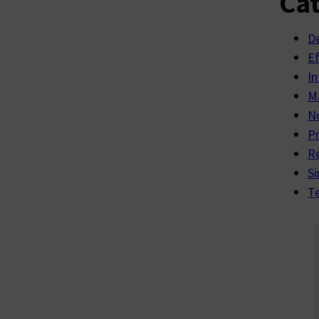
Cat
D
E
In
Ma
No
P
R
Si
Te