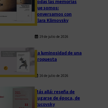
Todas las memorias
que somos:
conversamos con
Clara Klimovsky
19 de julio de 2026
La luminosidad de una
propuesta
16 de julio de 2026
Más allá: reseña de
Fugarse de época, de
Rucovsky