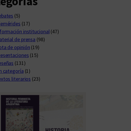
egorías
ebates
(5)
femérides
(17)
formación institucional
(47)
terial de prensa
(98)
ta de opinión
(19)
resentaciones
(15)
eseñas
(131)
n categoría
(1)
xtos literarios
(23)