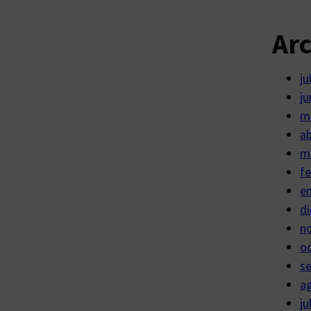
Ar
ju
ju
m
ab
m
fe
e
di
n
o
s
a
ju