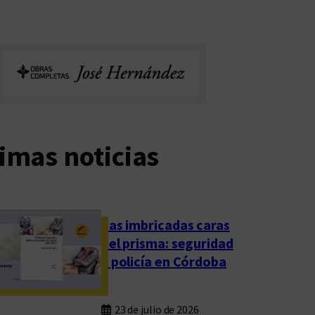
imas noticias
Las imbricadas caras
del prisma: seguridad
y policía en Córdoba
23 de julio de 2026