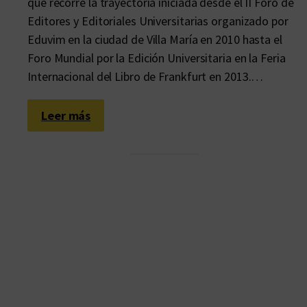
que recorre la trayectoria iniciada desde el II Foro de
Editores y Editoriales Universitarias organizado por
Eduvim en la ciudad de Villa María en 2010 hasta el
Foro Mundial por la Edición Universitaria en la Feria
Internacional del Libro de Frankfurt en 2013.…
:
Leer más
T
r
e
s
d
e
q
u
i
n