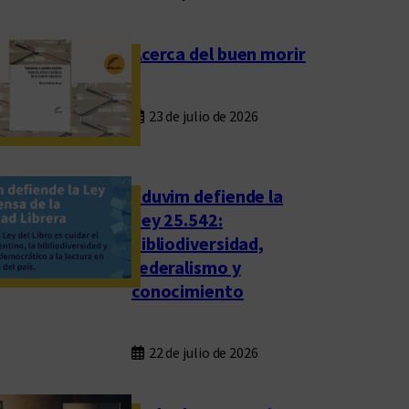
Acerca del buen morir
23 de julio de 2026
Eduvim defiende la
Ley 25.542:
bibliodiversidad,
federalismo y
conocimiento
22 de julio de 2026