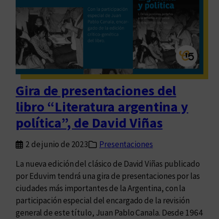
r
d
a
o
a
s
r
p
g
a
e
r
n
a
Gira de presentaciones del
t
r
i
libro “Literatura argentina y
e
n
c
política”, de David Viñas
a
o
y
r
2 de junio de 2023
Presentaciones
p
d
o
La nueva edición del clásico de David Viñas publicado
a
l
por Eduvim tendrá una gira de presentaciones por las
r
í
ciudades más importantes de la Argentina, con la
a
t
participación especial del encargado de la revisión
V
i
general de este título, Juan Pablo Canala. Desde 1964
i