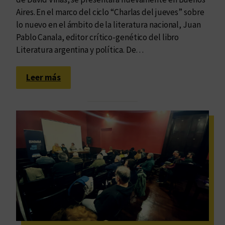
t
l
Aires. En el marco del ciclo “Charlas del jueves” sobre
r
O
lo nuevo en el ámbito de la literatura nacional, Juan
e
r
Pablo Canala, editor crítico-genético del libro
s
b
Literatura argentina y política. De…
i
i
g
s
:
l
Leer más
T
P
o
e
r
s
r
e
t
s
i
e
u
n
s
t
a
c
i
ó