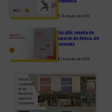
propuesta
ñ
a
16 de julio de 2026
s
Más allá: reseña de
Fugarse de época, de
Rucovsky
14 de julio de 2026