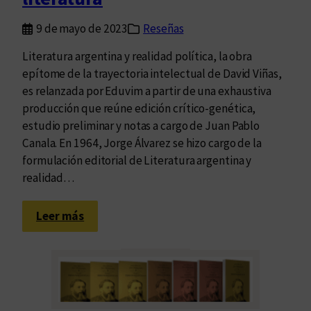
c
9 de mayo de 2023
Reseñas
i
o
Literatura argentina y realidad política, la obra
n
epítome de la trayectoria intelectual de David Viñas,
e
es relanzada por Eduvim a partir de una exhaustiva
s
producción que reúne edición crítico-genética,
d
estudio preliminar y notas a cargo de Juan Pablo
e
Canala. En 1964, Jorge Álvarez se hizo cargo de la
l
formulación editorial de Literatura argentina y
l
realidad…
i
b
:
Leer más
r
U
o
n
“
a
L
l
i
e
t