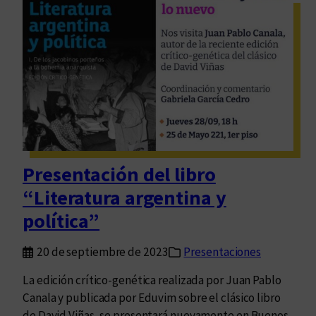
n
n
c
g
h
r
a
e
s
s
t
o
e
I
m
n
á
t
t
e
Presentación del libro
i
r
“Literatura argentina y
c
n
a
política”
a
s
c
d
20 de septiembre de 2023
Presentaciones
i
e
o
La edición crítico-genética realizada por Juan Pablo
e
n
Canala y publicada por Eduvim sobre el clásico libro
n
a
de David Viñas, se presentará nuevamente en Buenos