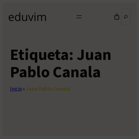
Saltar
Buscar
al
contenido
Etiqueta:
Juan
Pablo Canala
Inicio
»
Juan Pablo Canala