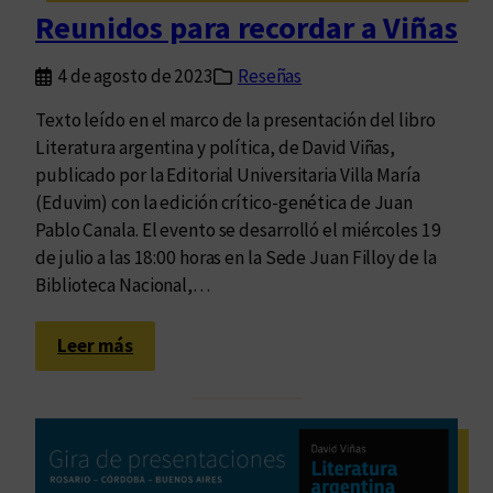
n
Reunidos para recordar a Viñas
d
e
4 de agosto de 2023
Reseñas
l
l
Texto leído en el marco de la presentación del libro
i
Literatura argentina y política, de David Viñas,
b
publicado por la Editorial Universitaria Villa María
r
(Eduvim) con la edición crítico-genética de Juan
o
Pablo Canala. El evento se desarrolló el miércoles 19
“
de julio a las 18:00 horas en la Sede Juan Filloy de la
L
Biblioteca Nacional,…
i
t
:
Leer más
e
R
r
e
a
u
t
n
u
i