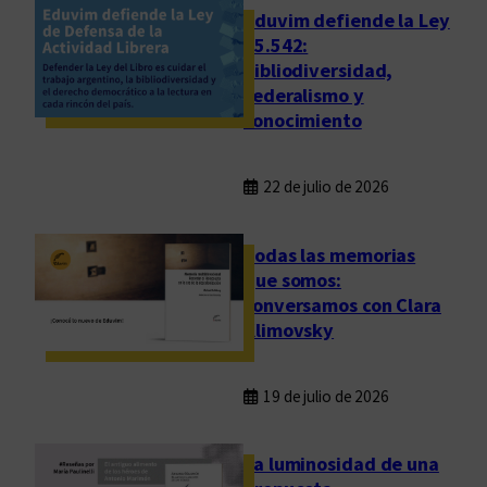
i
Eduvim defiende la Ley
o
t
25.542:
l
bibliodiversidad,
e
í
federalismo y
r
t
conocimiento
a
i
t
c
u
a
22 de julio de 2026
r
”
a
,
Todas las memorias
d
que somos:
e
conversamos con Clara
D
Klimovsky
a
v
19 de julio de 2026
i
d
V
La luminosidad de una
i