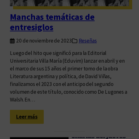
v
o
Manchas temáticas de
p
entresiglos
r
e
20 de noviembre de 2023
Reseñas
s
e
Luego del hito que significó para la Editorial
n
Universitaria Villa María (Eduvim) lanzar en abril y en
t
el marco de sus 15 años el primer tomo de la obra
e
Literatura argentina y política, de David Viñas,
e
finalizamos el 2023 con el anticipo del segundo
n
volumen de este título, conocido como De Lugones a
e
Walsh. En…
l
X
:
Leer más
I
M
C
a
o