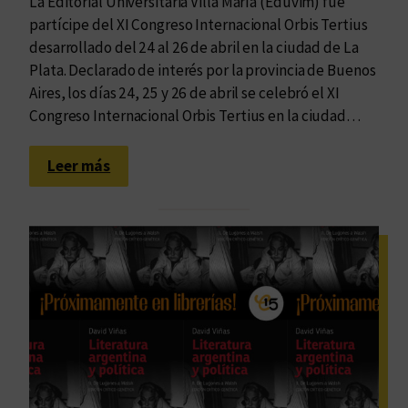
La Editorial Universitaria Villa María (Eduvim) fue
partícipe del XI Congreso Internacional Orbis Tertius
desarrollado del 24 al 26 de abril en la ciudad de La
Plata. Declarado de interés por la provincia de Buenos
Aires, los días 24, 25 y 26 de abril se celebró el XI
Congreso Internacional Orbis Tertius en la ciudad…
:
Leer más
E
d
u
v
i
m
e
s
t
u