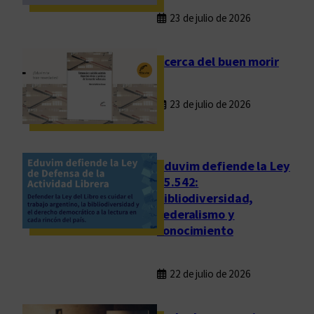
ó
23 de julio de 2026
r
i
Acerca del buen morir
c
a
k
23 de julio de 2026
o
r
d
Eduvim defiende la Ley
o
25.542:
n
bibliodiversidad,
i
federalismo y
a
conocimiento
n
a
22 de julio de 2026