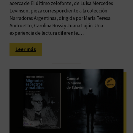
acerca de El último zelofonte, de Luisa Mercedes
Levinson, pieza correspondiente a la colección
Narradoras Argentinas, dirigida por María Teresa
Andruetto, Carolina Rossi y Juana Luján. Una
experiencia de lectura diferente.…
:
Leer más
L
a
t
o
t
a
l
i
d
a
d