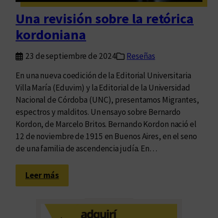
e
Una revisión sobre la retórica
n
kordoniana
e
l
23 de septiembre de 2024
Reseñas
f
r
En una nueva coedición de la Editorial Universitaria
a
Villa María (Eduvim) y la Editorial de la Universidad
g
Nacional de Córdoba (UNC), presentamos Migrantes,
m
espectros y malditos. Un ensayo sobre Bernardo
e
Kordon, de Marcelo Britos. Bernando Kordon nació el
n
12 de noviembre de 1915 en Buenos Aires, en el seno
t
de una familia de ascendencia judía. En…
o
:
Leer más
U
n
a