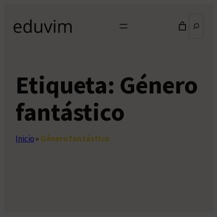
Saltar
Buscar
al
contenido
Etiqueta:
Género
fantástico
Inicio
»
Género fantástico