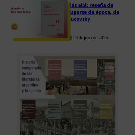
t
Más allá: reseña de
i
Fugarse de época, de
n
Rucovsky
o
14 de julio de 2026