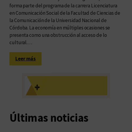
forma parte del programa de la carrera Licenciatura
en Comunicación Social de la Facultad de Ciencias de
la Comunicación de la Universidad Nacional de
Córdoba. La economía en múltiples ocasiones se
presenta como una obstrucción al acceso de lo
cultural.…
:
Leer más
A
c
c
e
s
i
b
Últimas noticias
i
l