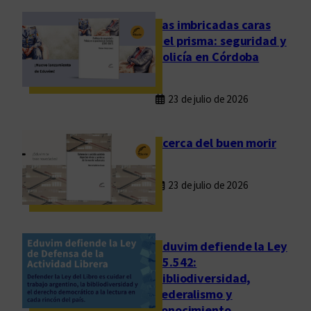
i
d
Las imbricadas caras
a
del prisma: seguridad y
d
policía en Córdoba
e
s
23 de julio de 2026
a
l
a
Acerca del buen morir
l
i
23 de julio de 2026
t
e
r
a
Eduvim defiende la Ley
t
25.542:
bibliodiversidad,
u
federalismo y
r
conocimiento