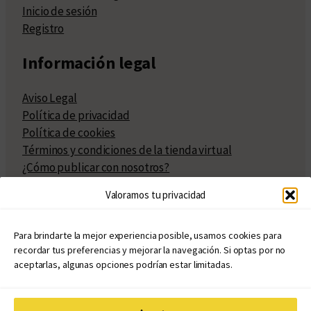
Inicio de sesión
Registro
Información legal
Aviso Legal
Política de privacidad
Política de cookies
Términos y condiciones de la tienda virtual
¿Cómo publicar con nosotros?
Compra y venta de derechos
Valoramos tu privacidad
Políticas de publicación
Facturación
Políticas de coedición
Para brindarte la mejor experiencia posible, usamos cookies para
recordar tus preferencias y mejorar la navegación. Si optas por no
Atribuciones
aceptarlas, algunas opciones podrían estar limitadas.