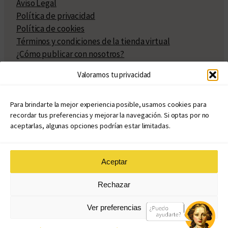
Aviso Legal
Política de privacidad
Política de cookies
Términos y condiciones de la tienda virtual
¿Cómo publicar con nosotros?
Compra y venta de derechos
Valoramos tu privacidad
Políticas de publicación
Facturación
Políticas de coedición
Para brindarte la mejor experiencia posible, usamos cookies para
recordar tus preferencias y mejorar la navegación. Si optas por no
Atribuciones
aceptarlas, algunas opciones podrían estar limitadas.
Aceptar
© Copyright 2020 – 2026
Rechazar
eduvim.com.ar
| Todos los derechos reservados
Ver preferencias
Diseño web: Llama Creativa