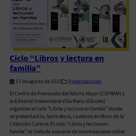
r
r
/
í
C
t
o
i
r
c
r
a
e
Ciclo “Libros y lectura en
g
familia”
i
r
17 de agosto de 2023
Presentaciones
/
E
El Centro de Promoción del Adulto Mayor (CEPRAM) y
d
la Editorial Universitaria Villa María (Eduvim)
i
organizan el ciclo “Libros y lectura en familia” donde
t
se presentará la, hasta ahora, cuaterna de libros de la
a
Colección Caterva. El ciclo “Libros y lectura en
r
familia” se trata de una serie de conversaciones sobre
/