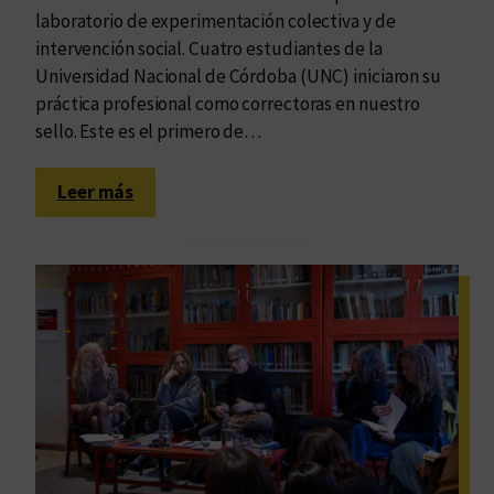
laboratorio de experimentación colectiva y de
intervención social. Cuatro estudiantes de la
Universidad Nacional de Córdoba (UNC) iniciaron su
práctica profesional como correctoras en nuestro
sello. Este es el primero de…
:
Leer más
U
n
l
a
b
o
r
a
t
o