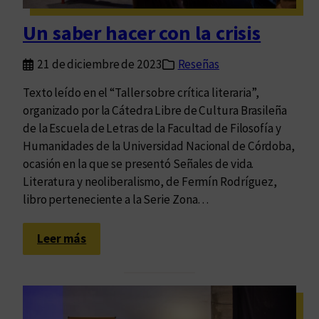
r
i
Un saber hacer con la crisis
o
d
21 de diciembre de 2023
Reseñas
e
e
Texto leído en el “Taller sobre crítica literaria”,
x
organizado por la Cátedra Libre de Cultura Brasileña
p
de la Escuela de Letras de la Facultad de Filosofía y
e
Humanidades de la Universidad Nacional de Córdoba,
r
ocasión en la que se presentó Señales de vida.
i
Literatura y neoliberalismo, de Fermín Rodríguez,
m
libro perteneciente a la Serie Zona…
e
n
:
Leer más
t
U
a
n
c
s
i
a