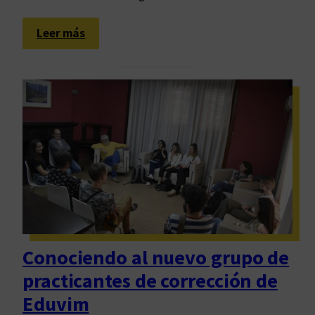
s
:
Leer más
U
n
a
c
o
n
v
e
r
s
a
s
Conociendo al nuevo grupo de
i
practicantes de corrección de
t
u
Eduvim
a