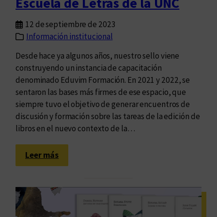
Escuela de Letras de la UNC
r
ó
r
n
12 de septiembre de 2023
e
d
Información institucional
c
e
c
Desde hace ya algunos años, nuestro sello viene
l
i
construyendo un instancia de capacitación
a
ó
denominado Eduvim Formación. En 2021 y 2022, se
S
n
sentaron las bases más firmes de ese espacio, que
e
d
siempre tuvo el objetivo de generar encuentros de
r
e
discusión y formación sobre las tareas de la edición de
i
E
libros en el nuevo contexto de la…
e
d
Z
u
:
o
Leer más
v
“
n
i
C
a
m
u
d
r
e
a
C