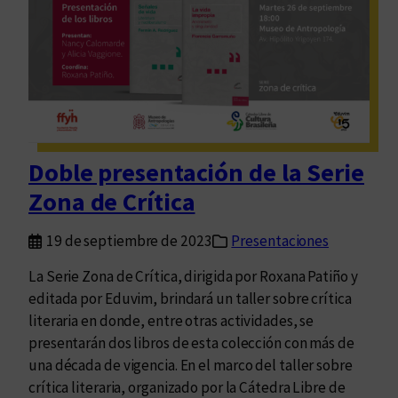
i
e
n
d
o
a
l
Doble presentación de la Serie
n
Zona de Crítica
u
e
19 de septiembre de 2023
Presentaciones
v
o
La Serie Zona de Crítica, dirigida por Roxana Patiño y
g
editada por Eduvim, brindará un taller sobre crítica
r
literaria en donde, entre otras actividades, se
u
presentarán dos libros de esta colección con más de
p
una década de vigencia. En el marco del taller sobre
o
crítica literaria, organizado por la Cátedra Libre de