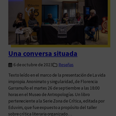
ó
b
n
e
c
r
o
h
l
a
e
c
c
e
t
r
Una conversa situada
i
c
v
o
6 de octubre de 2023
Reseñas
a
n
l
Texto leído en el marco de la presentación de La vida
a
impropia. Anonimato y singularidad, de Florencia
c
Garramuño el martes 26 de septiembre a las 18:00
r
horas en el Museo de Antropologías. Un libro
i
perteneciente a la Serie Zona de Crítica, editada por
s
Eduvim, que fue expuesto a propósito del taller
i
sobre crítica literaria organizado…