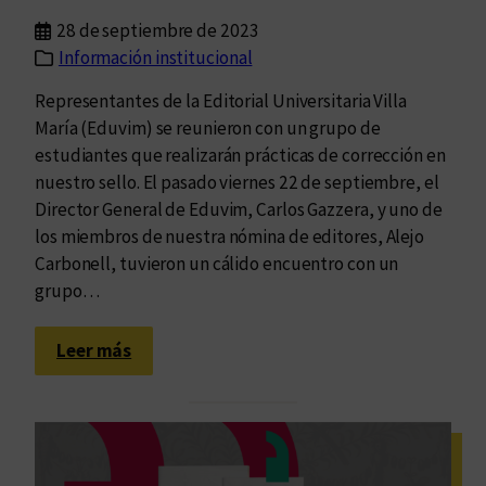
d
28 de septiembre de 2023
a
Información institucional
Representantes de la Editorial Universitaria Villa
María (Eduvim) se reunieron con un grupo de
estudiantes que realizarán prácticas de corrección en
nuestro sello. El pasado viernes 22 de septiembre, el
Director General de Eduvim, Carlos Gazzera, y uno de
los miembros de nuestra nómina de editores, Alejo
Carbonell, tuvieron un cálido encuentro con un
grupo…
:
Leer más
C
o
n
o
c