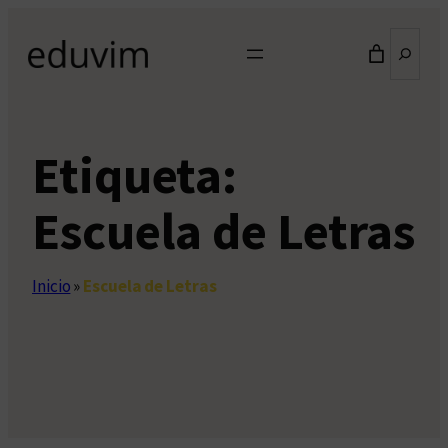
Saltar
Buscar
al
contenido
Etiqueta:
Escuela de Letras
Inicio
»
Escuela de Letras