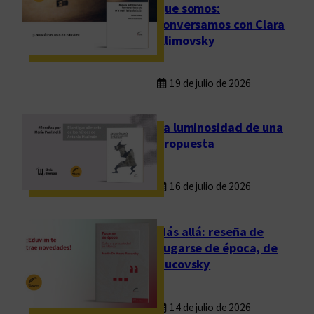
e
que somos:
L
conversamos con Clara
e
Klimovsky
t
r
19 de julio de 2026
a
s
d
La luminosidad de una
e
propuesta
l
a
16 de julio de 2026
U
N
C
Más allá: reseña de
Fugarse de época, de
Rucovsky
14 de julio de 2026