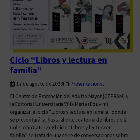
r
r
/
í
C
t
o
i
r
c
r
a
e
Ciclo “Libros y lectura en
g
familia”
i
r
17 de agosto de 2023
Presentaciones
/
E
El Centro de Promoción del Adulto Mayor (CEPRAM) y
d
la Editorial Universitaria Villa María (Eduvim)
i
organizan el ciclo “Libros y lectura en familia” donde
t
se presentará la, hasta ahora, cuaterna de libros de la
a
Colección Caterva. El ciclo “Libros y lectura en
r
familia” se trata de una serie de conversaciones sobre
/