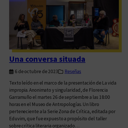
ó
b
n
e
c
r
o
h
l
a
e
c
c
e
t
r
Una conversa situada
i
c
v
o
6 de octubre de 2023
Reseñas
a
n
l
Texto leído en el marco de la presentación de La vida
a
impropia. Anonimato y singularidad, de Florencia
c
Garramuño el martes 26 de septiembre a las 18:00
r
horas en el Museo de Antropologías. Un libro
i
perteneciente a la Serie Zona de Crítica, editada por
s
Eduvim, que fue expuesto a propósito del taller
i
sobre crítica literaria organizado…