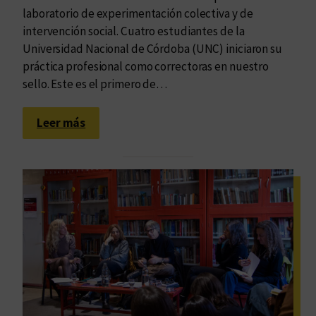
laboratorio de experimentación colectiva y de
intervención social. Cuatro estudiantes de la
Universidad Nacional de Córdoba (UNC) iniciaron su
práctica profesional como correctoras en nuestro
sello. Este es el primero de…
:
Leer más
U
n
l
a
b
o
r
a
t
o