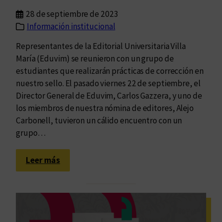
d
28 de septiembre de 2023
a
Información institucional
Representantes de la Editorial Universitaria Villa
María (Eduvim) se reunieron con un grupo de
estudiantes que realizarán prácticas de corrección en
nuestro sello. El pasado viernes 22 de septiembre, el
Director General de Eduvim, Carlos Gazzera, y uno de
los miembros de nuestra nómina de editores, Alejo
Carbonell, tuvieron un cálido encuentro con un
grupo…
:
Leer más
C
o
n
o
c