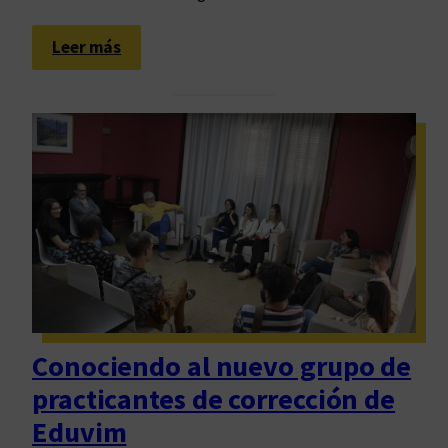
s
:
Leer más
U
n
a
c
o
n
v
e
r
s
a
s
Conociendo al nuevo grupo de
i
practicantes de corrección de
t
u
Eduvim
a