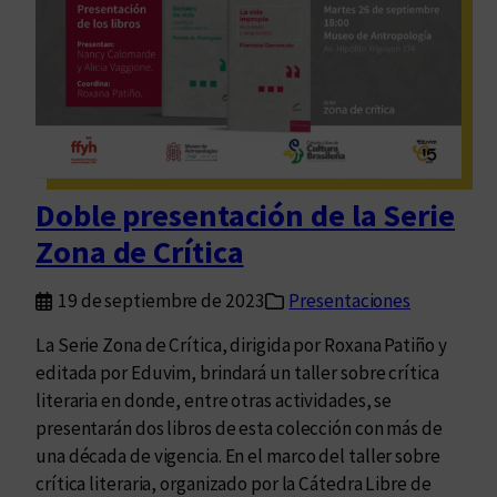
i
e
n
d
o
a
l
Doble presentación de la Serie
n
Zona de Crítica
u
e
19 de septiembre de 2023
Presentaciones
v
o
La Serie Zona de Crítica, dirigida por Roxana Patiño y
g
editada por Eduvim, brindará un taller sobre crítica
r
literaria en donde, entre otras actividades, se
u
presentarán dos libros de esta colección con más de
p
una década de vigencia. En el marco del taller sobre
o
crítica literaria, organizado por la Cátedra Libre de