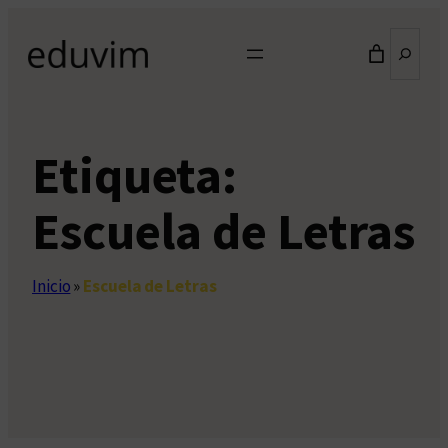
Saltar
Buscar
al
contenido
Etiqueta:
Escuela de Letras
Inicio
»
Escuela de Letras