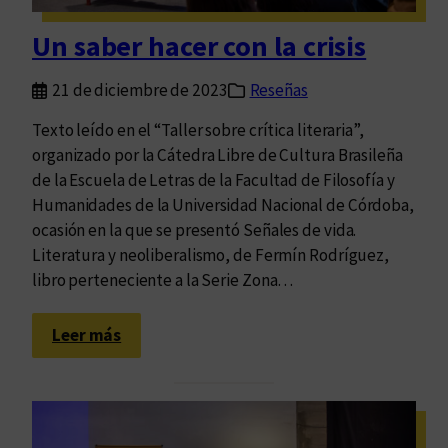
r
i
Un saber hacer con la crisis
o
d
21 de diciembre de 2023
Reseñas
e
e
Texto leído en el “Taller sobre crítica literaria”,
x
organizado por la Cátedra Libre de Cultura Brasileña
p
de la Escuela de Letras de la Facultad de Filosofía y
e
Humanidades de la Universidad Nacional de Córdoba,
r
ocasión en la que se presentó Señales de vida.
i
Literatura y neoliberalismo, de Fermín Rodríguez,
m
libro perteneciente a la Serie Zona…
e
n
:
Leer más
t
U
a
n
c
s
i
a