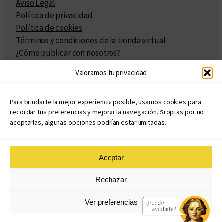
Aviso Legal
Política de privacidad
Política de cookies
Términos y condiciones de la tienda virtual
¿Cómo publicar con nosotros?
Compra y venta de derechos
Valoramos tu privacidad
Políticas de publicación
Facturación
Políticas de coedición
Para brindarte la mejor experiencia posible, usamos cookies para
recordar tus preferencias y mejorar la navegación. Si optas por no
Atribuciones
aceptarlas, algunas opciones podrían estar limitadas.
Aceptar
© Copyright 2020 – 2026
Rechazar
eduvim.com.ar
| Todos los derechos reservados
Ver preferencias
Diseño web: Llama Creativa