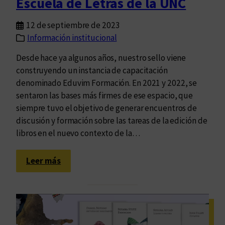
Escuela de Letras de la UNC
r
ó
r
n
12 de septiembre de 2023
e
d
Información institucional
c
e
c
Desde hace ya algunos años, nuestro sello viene
l
i
construyendo un instancia de capacitación
a
ó
denominado Eduvim Formación. En 2021 y 2022, se
S
n
sentaron las bases más firmes de ese espacio, que
e
d
siempre tuvo el objetivo de generar encuentros de
r
e
discusión y formación sobre las tareas de la edición de
i
E
libros en el nuevo contexto de la…
e
d
Z
u
:
o
Leer más
v
“
n
i
C
a
m
u
d
r
e
a
C