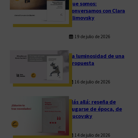
e
que somos:
L
conversamos con Clara
e
Klimovsky
t
r
19 de julio de 2026
a
s
d
La luminosidad de una
e
propuesta
l
a
16 de julio de 2026
U
N
C
Más allá: reseña de
Fugarse de época, de
Rucovsky
14 de julio de 2026