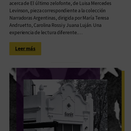
acerca de El último zelofonte, de Luisa Mercedes
Levinson, pieza correspondiente a la colección
Narradoras Argentinas, dirigida por María Teresa
Andruetto, Carolina Rossi y Juana Luján. Una
experiencia de lectura diferente.…
:
Leer más
L
a
t
o
t
a
l
i
d
a
d