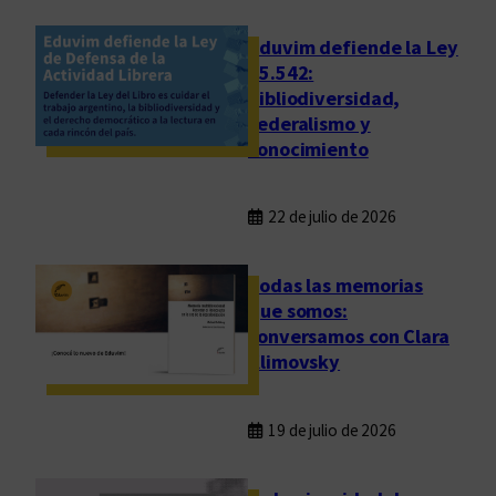
o
f
Eduvim defiende la Ley
o
25.542:
bibliodiversidad,
n
federalismo y
t
conocimiento
e
22 de julio de 2026
Todas las memorias
que somos:
conversamos con Clara
Klimovsky
19 de julio de 2026