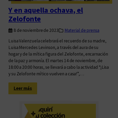
e
Y en aquella ochava, el
n
Zelofonte
e
l
8 de noviembre de 2023
Material de prensa
f
r
Luisa Valenzuela celebrará el recuerdo de su madre,
a
Luisa Mercedes Levinson, a través del aura de su
g
hogar y de la mítica figura del Zelofonte, encarnación
m
de la paz y armonía. El martes 14 de noviembre, de
e
18:00 a 20:00 horas, se llevará a cabo la actividad “¡Lisa
n
y su Zelofonte mítico vuelven a casa!”,…
t
o
:
Leer más
Y
e
n
a