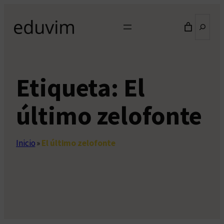
Saltar
Buscar
al
contenido
Etiqueta:
El
último zelofonte
Inicio
»
El último zelofonte