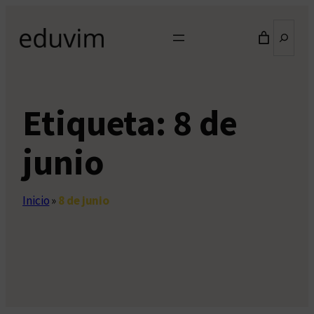
Saltar
Buscar
al
contenido
Etiqueta:
8 de
junio
Inicio
»
8 de junio