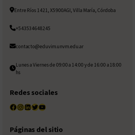
Entre Ríos 1421, X5900AGI, Villa María, Córdoba
+543534648245
contacto@eduvim.unvm.edu.ar
Lunes a Viernes de 09:00 a 14:00 y de 16:00 a 18:00
hs
Redes sociales
Facebook
Instagram
LinkedIn
Twitter
YouTube
Páginas del sitio