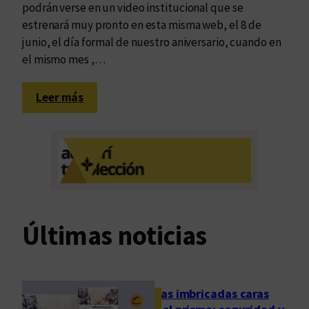
podrán verse en un video institucional que se
estrenará muy pronto en esta misma web, el 8 de
junio, el día formal de nuestro aniversario, cuando en
el mismo mes ,…
:
Leer más
U
n
a
d
e
q
u
Últimas noticias
i
n
c
e
Las imbricadas caras