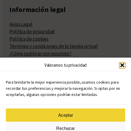
Información legal
Aviso Legal
Política de privacidad
Política de cookies
Términos y condiciones de la tienda virtual
¿Cómo publicar con nosotros?
Compra y venta de derechos
Valoramos tu privacidad
Políticas de publicación
Facturación
Políticas de coedición
Para brindarte la mejor experiencia posible, usamos cookies para
recordar tus preferencias y mejorar la navegación. Si optas por no
Atribuciones
aceptarlas, algunas opciones podrían estar limitadas.
Aceptar
© Copyright 2020 – 2026
Rechazar