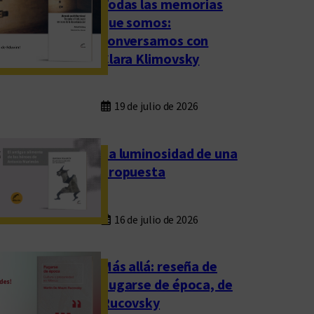
Todas las memorias
que somos:
conversamos con
Clara Klimovsky
19 de julio de 2026
La luminosidad de una
propuesta
16 de julio de 2026
Más allá: reseña de
Fugarse de época, de
Rucovsky