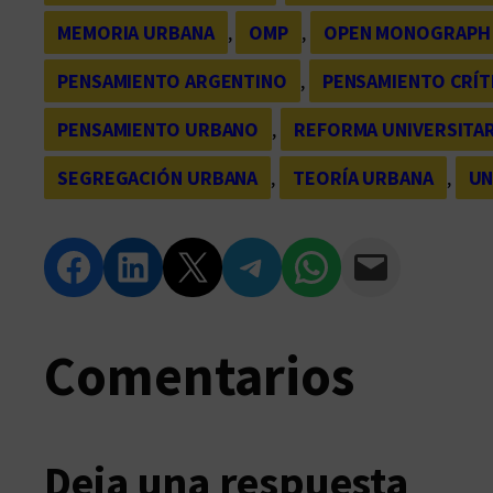
MEMORIA URBANA
, 
OMP
, 
OPEN MONOGRAPH
PENSAMIENTO ARGENTINO
, 
PENSAMIENTO CRÍT
PENSAMIENTO URBANO
, 
REFORMA UNIVERSITAR
SEGREGACIÓN URBANA
, 
TEORÍA URBANA
, 
UN
Compartir en Facebook
Compartir en LinkedIn
Compartir en Twitter
Compartir en Telegram
Compartir en WhatsApp
Compartir vía Email
Comentarios
Deja una respuesta