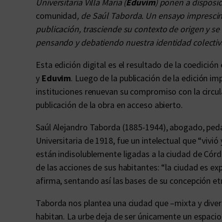
Universitaria Villa María (
Eduvim
) ponen a disposi
comunidad
, de Saúl Taborda. Un ensayo imprescin
publicación, trasciende su contexto de origen y se
pensando y debatiendo nuestra identidad colectiv
Esta edición digital es el resultado de la coedición
y
Eduvim
. Luego de la publicación de la edición i
instituciones renuevan su compromiso con la circu
publicación de la obra en acceso abierto.
Saúl Alejandro Taborda (1885-1944), abogado, peda
Universitaria de 1918, fue un intelectual que “vivió 
están indisolublemente ligadas a la ciudad de Córdo
de las acciones de sus habitantes: “la ciudad es ex
afirma, sentando así las bases de su concepción etn
Taborda nos plantea una ciudad que –mixta y diver
habitan. La urbe deja de ser únicamente un espaci