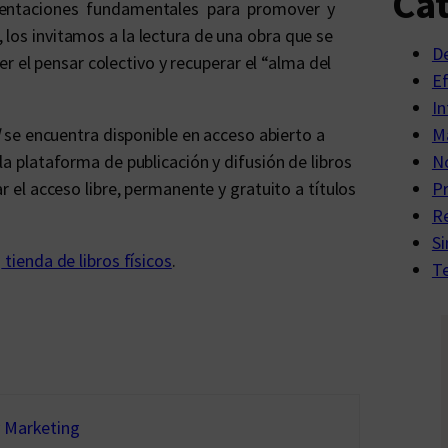
Cat
rientaciones fundamentales para promover y
 los invitamos a la lectura de una obra que se
D
r el pensar colectivo y recuperar el “alma del
E
In
d
se encuentra disponible en acceso abierto a
Ma
 la plataforma de publicación y difusión de libros
No
r el acceso libre, permanente y gratuito a títulos
P
R
Si
a
tienda de libros físicos
.
Te
y Marketing