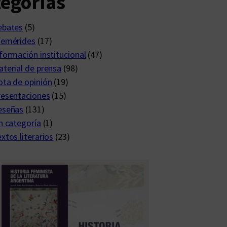
egorías
ebates
(5)
femérides
(17)
formación institucional
(47)
terial de prensa
(98)
ta de opinión
(19)
resentaciones
(15)
eseñas
(131)
n categoría
(1)
xtos literarios
(23)