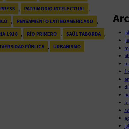
 PRESS
, 
PATRIMONIO INTELECTUAL
, 
Ar
ICO
, 
PENSAMIENTO LATINOAMERICANO
, 
ju
IA 1918
, 
RÍO PRIMERO
, 
SAÚL TABORDA
, 
ju
IVERSIDAD PÚBLICA
, 
URBANISMO
m
ab
m
fe
e
di
n
o
s
a
ju