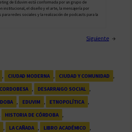
keting de Eduvim está conformada por un grupo de
institucional, el diseño y el arte, la mensajería por
 para redes sociales y la realización de podcasts para la
Siguiente
→
, 
CIUDAD MODERNA
, 
CIUDAD Y COMUNIDAD
, 
 CORDOBESA
, 
DESARRAIGO SOCIAL
, 
RDOBA
, 
EDUVIM
, 
ETNOPOLÍTICA
, 
, 
HISTORIA DE CÓRDOBA
, 
, 
LA CAÑADA
, 
LIBRO ACADÉMICO
, 