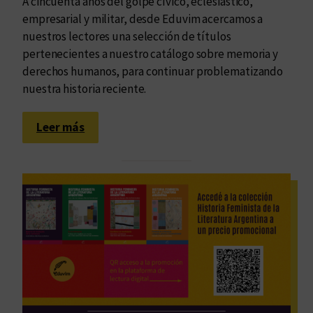
A cincuenta años del golpe cívico, eclesiástico,
empresarial y militar, desde Eduvim acercamos a
nuestros lectores una selección de títulos
pertenecientes a nuestro catálogo sobre memoria y
derechos humanos, para continuar problematizando
nuestra historia reciente.
:
Leer más
2
4
d
e
m
a
r
z
o
: