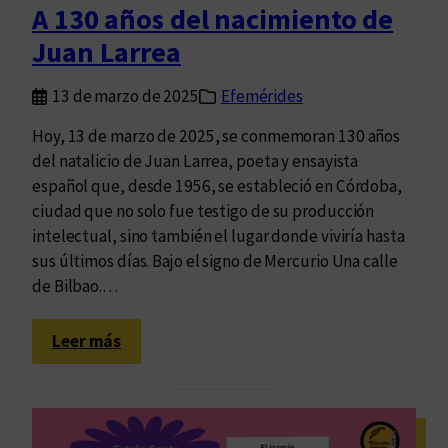
A 130 años del nacimiento de
r
Juan Larrea
a
n
13 de marzo de 2025
Efemérides
o
o
Hoy, 13 de marzo de 2025, se conmemoran 130 años
l
del natalicio de Juan Larrea, poeta y ensayista
v
español que, desde 1956, se estableció en Córdoba,
i
ciudad que no solo fue testigo de su producción
d
intelectual, sino también el lugar donde viviría hasta
a
sus últimos días. Bajo el signo de Mercurio Una calle
r
de Bilbao.…
:
Leer más
A
1
3
0