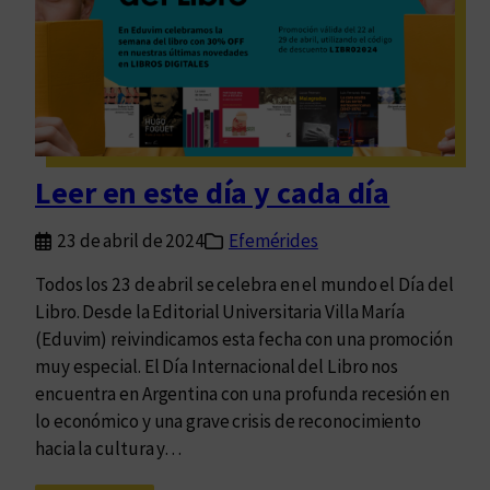
a
e
n
s
e
e
d
n
i
l
c
a
i
s
Leer en este día y cada día
ó
l
n
e
23 de abril de 2024
Efemérides
a
t
r
Todos los 23 de abril se celebra en el mundo el Día del
r
g
Libro. Desde la Editorial Universitaria Villa María
a
e
(Eduvim) reivindicamos esta fecha con una promoción
s
n
muy especial. El Día Internacional del Libro nos
t
encuentra en Argentina con una profunda recesión en
i
lo económico y una grave crisis de reconocimiento
n
hacia la cultura y…
a