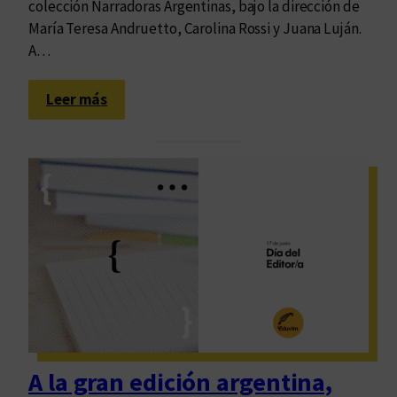
colección Narradoras Argentinas, bajo la dirección de
e
María Teresa Andruetto, Carolina Rossi y Juana Luján.
J
A…
u
a
:
Leer más
n
8
L
M
a
:
r
s
r
e
e
g
a
u
i
m
o
s
a
A la gran edición argentina,
p