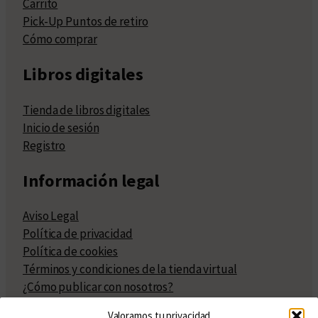
Carrito
Pick-Up Puntos de retiro
Cómo comprar
Libros digitales
Tienda de libros digitales
Inicio de sesión
Registro
Información legal
Aviso Legal
Política de privacidad
Política de cookies
Términos y condiciones de la tienda virtual
¿Cómo publicar con nosotros?
Compra y venta de derechos
Valoramos tu privacidad