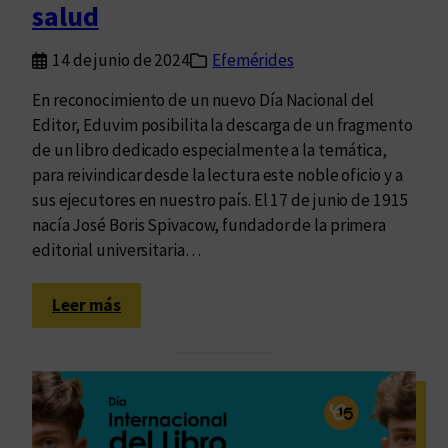
salud
o
s
14 de junio de 2024
Efemérides
t
a
En reconocimiento de un nuevo Día Nacional del
n
Editor, Eduvim posibilita la descarga de un fragmento
d
de un libro dedicado especialmente a la temática,
o
para reivindicar desde la lectura este noble oficio y a
p
sus ejecutores en nuestro país. El 17 de junio de 1915
o
nacía José Boris Spivacow, fundador de la primera
r
editorial universitaria…
l
a
:
Leer más
s
A
m
l
u
a
j
g
e
r
r