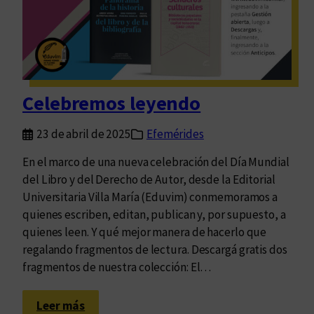
i
,
a
l
f
a
e
V
m
e
i
r
Celebremos leyendo
n
d
i
a
23 de abril de 2025
Efemérides
s
d
t
En el marco de una nueva celebración del Día Mundial
y
a
del Libro y del Derecho de Autor, desde la Editorial
l
d
Universitaria Villa María (Eduvim) conmemoramos a
a
e
quienes escriben, editan, publican y, por supuesto, a
J
l
quienes leen. Y qué mejor manera de hacerlo que
u
a
regalando fragmentos de lectura. Descargá gratis dos
s
l
fragmentos de nuestra colección: El…
t
i
i
t
:
c
Leer más