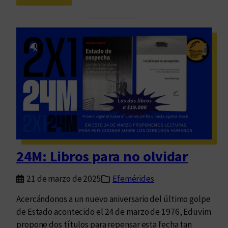
e
C
i
r
e
a
a
l
t
e
u
b
r
r
a
e
a
m
r
o
g
s
e
l
n
e
24M: Libros para no olvidar
t
y
i
e
21 de marzo de 2025
Efemérides
n
n
a
d
Acercándonos a un nuevo aniversario del último golpe
e
o
de Estado acontecido el 24 de marzo de 1976, Eduvim
n
propone dos títulos para repensar esta fecha tan