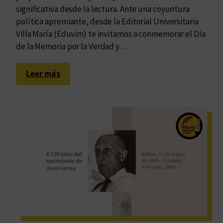
e
significativa desde la lectura. Ante una coyuntura
l
política apremiante, desde la Editorial Universitaria
8
Villa María (Eduvim) te invitamos a conmemorar el Día
M
de la Memoria por la Verdad y…
:
Leer más
2
4
M
:
L
i
b
r
o
s
p
a