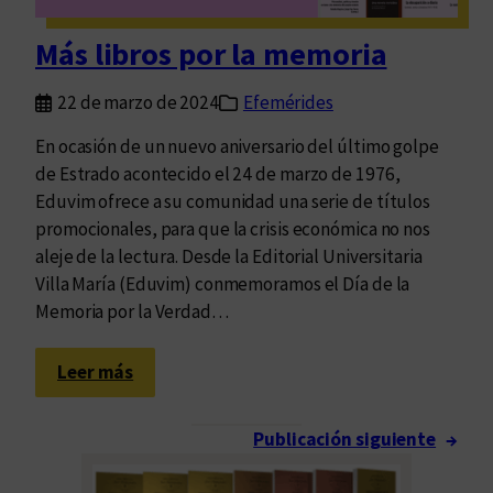
c
a
Más libros por la memoria
r
M
22 de marzo de 2024
Efemérides
a
l
En ocasión de un nuevo aniversario del último golpe
v
de Estrado acontecido el 24 de marzo de 1976,
i
Eduvim ofrece a su comunidad una serie de títulos
n
promocionales, para que la crisis económica no nos
a
aleje de la lectura. Desde la Editorial Universitaria
s
Villa María (Eduvim) conmemoramos el Día de la
?
Memoria por la Verdad…
:
Leer más
M
á
Publicación siguiente
→
s
l