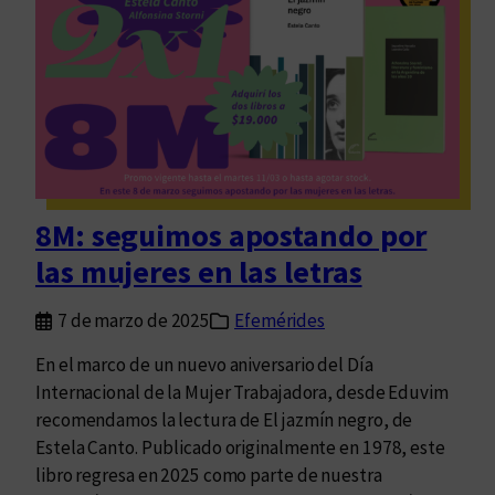
a
ñ
o
s
d
e
l
n
8M: seguimos apostando por
a
las mujeres en las letras
c
i
7 de marzo de 2025
Efemérides
m
i
En el marco de un nuevo aniversario del Día
e
Internacional de la Mujer Trabajadora, desde Eduvim
n
recomendamos la lectura de El jazmín negro, de
t
Estela Canto. Publicado originalmente en 1978, este
o
libro regresa en 2025 como parte de nuestra
d