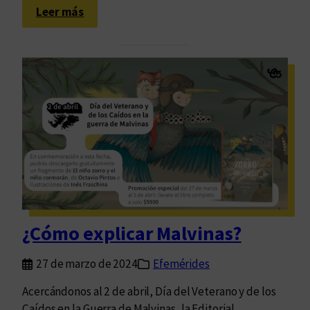
,
:
Leer más
s
L
a
e
l
e
u
r
d
e
n
e
s
t
e
d
í
¿Cómo explicar Malvinas?
a
y
27 de marzo de 2024
Efemérides
c
a
Acercándonos al 2 de abril, Día del Veterano y de los
d
Caídos en la Guerra de Malvinas, la Editorial