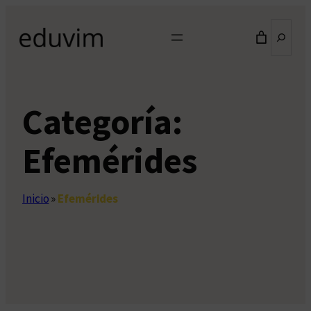
Saltar
Buscar
al
contenido
Categoría:
Efemérides
Inicio
»
Efemérides