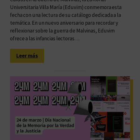
a
Universitaria Villa María (Eduvim) conmemora esta
d
fecha con una lectura de su catálogo dedicada a la
í
temática. En un nuevo aniversario para recordar y
a
reflexionar sobre la guerra de Malvinas, Eduvim
ofrece a las infancias lectoras…
:
Leer más
¿
C
ó
m
o
e
x
p
l
i