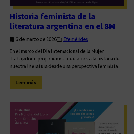
L
i
Historia feminista de la
b
literatura argentina en el 8M
r
o
6 de marzo de 2026
Efemérides
s
p
En el marco del Día Internacional de la Mujer
o
Trabajadora, proponemos acercarnos a la historia de
r
nuestra literatura desde una perspectiva feminista.
l
a
:
Leer más
M
H
e
i
m
s
o
t
r
o
i
r
a